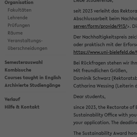
Liebe Studierende,
Organisation
Fakultäten
seit 2023 verleiht das Rektora
Lehrende
Abschlussarbeit beim Nachhal
Prüfungen
server/form/provide/913/
>. D
Räume
Der Nachhaltigkeitspreis zei
Veranstaltungs-
oder praktisch mit der Erfor
überschneidungen
https://www.uni-bielefeld.de
Semesterauswahl
Bei Rückfragen stehen wir Ih
Kombisuche
Mit freundlichen Grüßen,
Courses taught in English
Dominik Schwarz (Rektoratsb
Archivierte Studiengänge
Catharina Wessing (Leiterin 
Dear students,
Verlauf
Hilfe & Kontakt
since 2023, the Rectorate of B
Sustainability Office with you
your application. The deadlin
The Sustainability Award hono