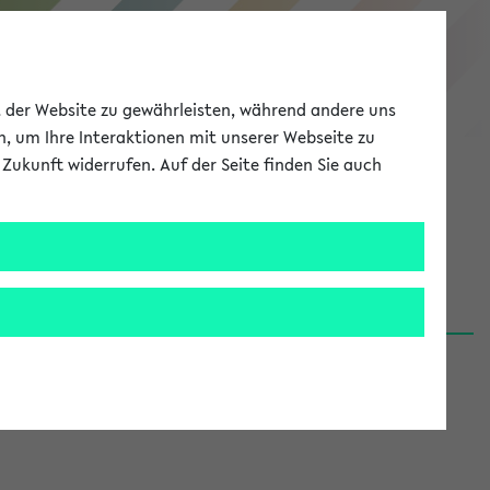
eKVV
ät der Website zu gewährleisten, während andere uns
h, um Ihre Interaktionen mit unserer Webseite zu
Zukunft widerrufen. Auf der Seite finden Sie auch
Meine Uni
EN
ANMELDEN
06.08.26)
renden':