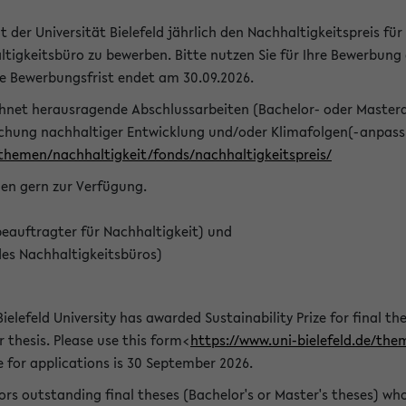
t der Universität Bielefeld jährlich den Nachhaltigkeitspreis für
tigkeitsbüro zu bewerben. Bitte nutzen Sie für Ihre Bewerbung
ie Bewerbungsfrist endet am 30.09.2026.
chnet herausragende Abschlussarbeiten (Bachelor- oder Master
schung nachhaltiger Entwicklung und/oder Klimafolgen(-anpassu
/themen/nachhaltigkeit/fonds/nachhaltigkeitspreis/
nen gern zur Verfügung.
eauftragter für Nachhaltigkeit) und
des Nachhaltigkeitsbüros)
ielefeld University has awarded Sustainability Prize for final the
r thesis. Please use this form<
https://www.uni-bielefeld.de/the
e for applications is 30 September 2026.
rs outstanding final theses (Bachelor's or Master's theses) whos