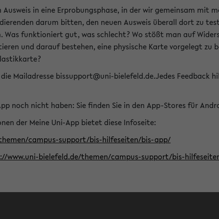
n Ausweis in eine Erprobungsphase, in der wir gemeinsam mit m
dierenden darum bitten, den neuen Ausweis überall dort zu test
n. Was funktioniert gut, was schlecht? Wo stößt man auf Widers
ptieren und darauf bestehen, eine physische Karte vorgelegt z
Plastikkarte?
die Mailadresse bissupport@uni-bielefeld.de.Jedes Feedback hil
-App noch nicht haben: Sie finden Sie in den App-Stores für And
nen der Meine Uni-App bietet diese Infoseite:
/themen/campus-support/bis-hilfeseiten/bis-app/
s://www.uni-bielefeld.de/themen/campus-support/bis-hilfese