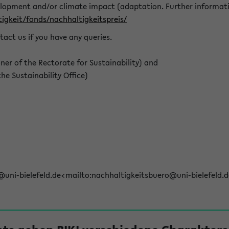
elopment and/or climate impact (adaptation. Further informat
igkeit/fonds/nachhaltigkeitspreis/
tact us if you have any queries.
r of the Rectorate for Sustainability) and
e Sustainability Office)
@uni-bielefeld.de<mailto:nachhaltigkeitsbuero@uni-bielefeld.