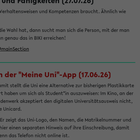
und Fähigkeiten (27.07.26)
e Verhaltensweisen und Kompetenzen braucht. Ähnlich wie
die Wahl hat, dann sucht man sich die Person, mit der man
genau das in BIKI erreichen!
t#mainSection
 der "Meine Uni"-App (17.06.26)
t stellt die Uni eine Alternative zur bisherigen Plastikkarte
ert haben um sich als Student*in auszuweisen: Im Kino, an der
ndenwerk akzeptiert den digitalen Universitätsausweis nicht,
e Unicard.
 Er zeigt das Uni-Logo, den Namen, die Matrikelnummer und
ier einen separaten Hinweis auf ihre Einschreibung, damit
nn das Telefon nicht online ist.