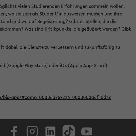
öglichst vielen Studierenden Erfahrungen sammeln wollen.
en, wo sie sich als Student*in ausweisen müssen und ihre
tand und wo auf Begeisterung? Gibt es Stellen, die die
u bekommen? Was sind Kritikpunkte, die geäußert werden? Gibt
ft dabei, die Dienste zu verbessern und zukunftsfähig zu
roid (Google Play Store) oder iOS (Apple App-Store)
iten/bis-app/#comp_00006a262226_0000000a6f_0d4c
Facebook
Instagram
LinkedIn
TikTok
Youtube