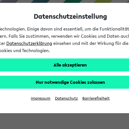
Datenschutzeinstellung
chnologien. Einige davon sind essentiell, um die Funktionalit
sern. Falls Sie zustimmen, verwenden wir Cookies und Daten auc
nter
Datenschutzerklärung
einsehen und mit der Wirkung für die 
ookies und Technologien.
Studium
Lehre
International
Alle akzeptieren
Nur notwendige Cookies zulassen
eis 2026: Bewerbungsphase gestartet (
Impressum
Datenschutz
Barrierefreiheit
chhaltigkeitsbuero@uni-bielefeld.de an den Verteiler 'Alle Studie