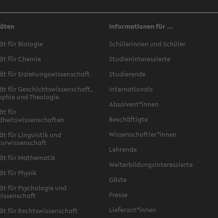
täten
Informationen für ...
ät für Biologie
Schülerinnen und Schüler
ät für Chemie
Studieninteressierte
ät für Erziehungswissenschaft
Studierende
ät für Geschichtswissenschaft,
Internationals
ophie und Theologie
Absolvent*innen
ät für
Beschäftigte
dheitswissenschaften
Wissenschaftler*innen
ät für Linguistik und
turwissenschaft
Lehrende
ät für Mathematik
Weiterbildungsinteressierte
ät für Physik
Gäste
ät für Psychologie und
Presse
issenschaft
Lieferant*innen
ät für Rechtswissenschaft