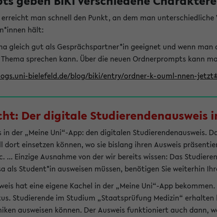
s geben BIKI verschiedene Charaktere 
t erreicht man schnell den Punkt, an dem man unterschiedlich
n*innen hält:
hema gleich gut als Gesprächspartner*in geeignet und wenn man 
 Thema sprechen kann. Über die neuen Ordnerprompts kann man 
logs.uni-bielefeld.de/blog/biki/entry/ordner-k-ouml-nnen-jetz
t: Der digitale Studierendenausweis in
 in der „Meine Uni“-App: den digitalen Studierendenausweis. Dami
ll dort einsetzen können, wo sie bislang ihren Ausweis präsenti
 ... Einzige Ausnahme von der wir bereits wissen: Das Studiere
sa als Student*in ausweisen müssen, benötigen Sie weiterhin Ihr
weis hat eine eigene Kachel in der „Meine Uni“-App bekommen.
tus. Studierende im Studium „Staatsprüfung Medizin“ erhalten h
liniken ausweisen können. Der Ausweis funktioniert auch dann, we