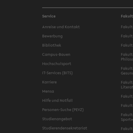
Service
Fakul
Anreise und Kontakt
Fakult
Bewerbung
Fakult
Bibliothek
Fakult
Campus-Bauen
Fakult
Philos
Hochschulsport
Fakult
IT-Services (BITS)
Gesun
Karriere
Fakult
Litera
Mensa
Fakult
Hilfe und Notfall
Fakult
Personen-Suche (PEVZ)
Fakult
Studienangebot
Sportw
Studierendensekretariat
Fakult