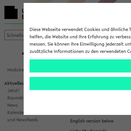
Diese Webseite verwendet Cookies und ähnliche Te
helfen, die Website und Ihre Erfahrung zu verbes
messen. Sie können Ihre Einwilligung jederzeit u
mein
Start
eKVV
zusätzliche Informationen zu den verwendeten C
Universität
Forschung
Studiengangsauswahl
eKVV News
Modulrecherche
Aktuelles
Jetzt!
Raumänderungen
Nachhaltigkeitspr
News
Per E-Mail eingestellt von na
Kalenderintegration
und Newsfeeds
English version below