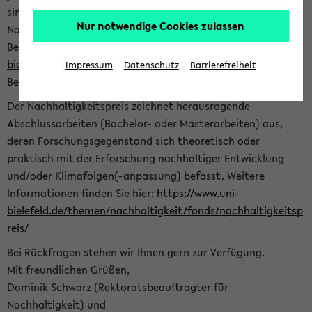
sind herzlich eingeladen sich mit Ihrer Abschlussarbeit beim
Nur notwendige Cookies zulassen
Nachhaltigkeitsbüro zu bewerben. Bitte nutzen Sie für Ihre
Bewerbung dieses Formular<
https://formulare.uni-
bielefeld.de/frontend-server/form/provide/913/
>. Die
Impressum
Datenschutz
Barrierefreiheit
Bewerbungsfrist endet am 30.09.2026.
Der Nachhaltigkeitspreis zeichnet herausragende
Abschlussarbeiten (Bachelor- oder Masterarbeiten) aus,
deren Forschungsgegenstand sich theoretisch oder
praktisch mit der Erforschung nachhaltiger Entwicklung
und/oder Klimafolgen(-anpassung) befasst. Weitere
Informationen finden Sie hier:
https://www.uni-
bielefeld.de/themen/nachhaltigkeit/fonds/nachhaltigkeitsp
reis/
Bei Rückfragen stehen wir Ihnen gern zur Verfügung.
Mit freundlichen Grüßen,
Dominik Schwarz (Rektoratsbeauftragter für
Nachhaltigkeit) und