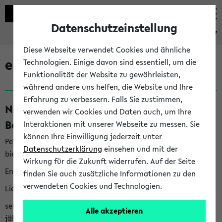
Datenschutzeinstellung
eKVV
Diese Webseite verwendet Cookies und ähnliche
eKVV News
Technologien. Einige davon sind essentiell, um die
Funktionalität der Website zu gewährleisten,
während andere uns helfen, die Website und Ihre
Erfahrung zu verbessern. Falls Sie zustimmen,
Nachhaltigkeitspreis 2026:
verwenden wir Cookies und Daten auch, um Ihre
Bewerbungsphase gestartet (06.08.26)
Interaktionen mit unserer Webseite zu messen. Sie
können Ihre Einwilligung jederzeit unter
Per E-Mail eingestellt von nachhaltigkeitsbuero@uni-
Datenschutzerklärung
einsehen und mit der
bielefeld.de an den Verteiler 'Alle Studierenden':
Wirkung für die Zukunft widerrufen. Auf der Seite
English version below
finden Sie auch zusätzliche Informationen zu den
verwendeten Cookies und Technologien.
Liebe Studierende,
seit 2023 verleiht das Rektorat der Universität Bielefeld
Alle akzeptieren
jährlich den Nachhaltigkeitspreis für Abschlussarbeiten. Sie