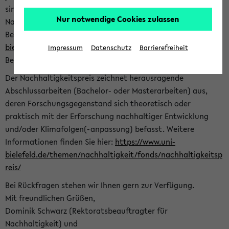
sind herzlich eingeladen sich mit Ihrer Abschlussarbeit beim
Nur notwendige Cookies zulassen
Nachhaltigkeitsbüro zu bewerben. Bitte nutzen Sie für Ihre
Bewerbung dieses Formular<
https://formulare.uni-
bielefeld.de/frontend-server/form/provide/913/
>. Die
Impressum
Datenschutz
Barrierefreiheit
Bewerbungsfrist endet am 30.09.2026.
Der Nachhaltigkeitspreis zeichnet herausragende
Abschlussarbeiten (Bachelor- oder Masterarbeiten) aus,
deren Forschungsgegenstand sich theoretisch oder
praktisch mit der Erforschung nachhaltiger Entwicklung
und/oder Klimafolgen(-anpassung) befasst. Weitere
Informationen finden Sie hier:
https://www.uni-
bielefeld.de/themen/nachhaltigkeit/fonds/nachhaltigkeitsp
reis/
Bei Rückfragen stehen wir Ihnen gern zur Verfügung.
Mit freundlichen Grüßen,
Dominik Schwarz (Rektoratsbeauftragter für
Nachhaltigkeit) und