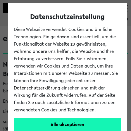
Datenschutzeinstellung
eKVV
Diese Webseite verwendet Cookies und ähnliche
eKVV News
Technologien. Einige davon sind essentiell, um die
Funktionalität der Website zu gewährleisten,
während andere uns helfen, die Website und Ihre
Erfahrung zu verbessern. Falls Sie zustimmen,
Nachhaltigkeitspreis 2026:
verwenden wir Cookies und Daten auch, um Ihre
Bewerbungsphase gestartet (06.08.26)
Interaktionen mit unserer Webseite zu messen. Sie
können Ihre Einwilligung jederzeit unter
Per E-Mail eingestellt von nachhaltigkeitsbuero@uni-
Datenschutzerklärung
einsehen und mit der
bielefeld.de an den Verteiler 'Alle Studierenden':
Wirkung für die Zukunft widerrufen. Auf der Seite
English version below
finden Sie auch zusätzliche Informationen zu den
verwendeten Cookies und Technologien.
Liebe Studierende,
seit 2023 verleiht das Rektorat der Universität Bielefeld
Alle akzeptieren
jährlich den Nachhaltigkeitspreis für Abschlussarbeiten. Sie