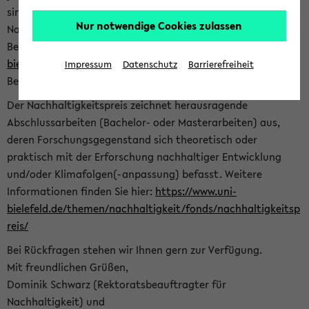
sind herzlich eingeladen sich mit Ihrer Abschlussarbeit beim
Nur notwendige Cookies zulassen
Nachhaltigkeitsbüro zu bewerben. Bitte nutzen Sie für Ihre
Bewerbung dieses Formular<
https://formulare.uni-
bielefeld.de/frontend-server/form/provide/913/
>. Die
Impressum
Datenschutz
Barrierefreiheit
Bewerbungsfrist endet am 30.09.2026.
Der Nachhaltigkeitspreis zeichnet herausragende
Abschlussarbeiten (Bachelor- oder Masterarbeiten) aus,
deren Forschungsgegenstand sich theoretisch oder
praktisch mit der Erforschung nachhaltiger Entwicklung
und/oder Klimafolgen(-anpassung) befasst. Weitere
Informationen finden Sie hier:
https://www.uni-
bielefeld.de/themen/nachhaltigkeit/fonds/nachhaltigkeitsp
reis/
Bei Rückfragen stehen wir Ihnen gern zur Verfügung.
Mit freundlichen Grüßen,
Dominik Schwarz (Rektoratsbeauftragter für
Nachhaltigkeit) und