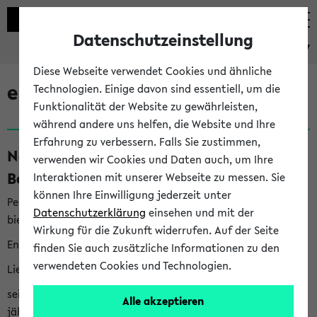
Datenschutzeinstellung
eKVV
Diese Webseite verwendet Cookies und ähnliche
eKVV News
Technologien. Einige davon sind essentiell, um die
Funktionalität der Website zu gewährleisten,
während andere uns helfen, die Website und Ihre
Erfahrung zu verbessern. Falls Sie zustimmen,
Nachhaltigkeitspreis 2026:
verwenden wir Cookies und Daten auch, um Ihre
Bewerbungsphase gestartet (06.08.26)
Interaktionen mit unserer Webseite zu messen. Sie
können Ihre Einwilligung jederzeit unter
Per E-Mail eingestellt von nachhaltigkeitsbuero@uni-
Datenschutzerklärung
einsehen und mit der
bielefeld.de an den Verteiler 'Alle Studierenden':
Wirkung für die Zukunft widerrufen. Auf der Seite
English version below
finden Sie auch zusätzliche Informationen zu den
verwendeten Cookies und Technologien.
Liebe Studierende,
seit 2023 verleiht das Rektorat der Universität Bielefeld
Alle akzeptieren
jährlich den Nachhaltigkeitspreis für Abschlussarbeiten. Sie