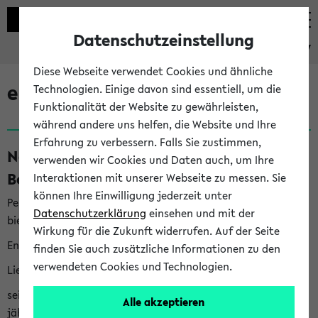
Datenschutzeinstellung
eKVV
Diese Webseite verwendet Cookies und ähnliche
eKVV News
Technologien. Einige davon sind essentiell, um die
Funktionalität der Website zu gewährleisten,
während andere uns helfen, die Website und Ihre
Erfahrung zu verbessern. Falls Sie zustimmen,
Nachhaltigkeitspreis 2026:
verwenden wir Cookies und Daten auch, um Ihre
Bewerbungsphase gestartet (06.08.26)
Interaktionen mit unserer Webseite zu messen. Sie
können Ihre Einwilligung jederzeit unter
Per E-Mail eingestellt von nachhaltigkeitsbuero@uni-
Datenschutzerklärung
einsehen und mit der
bielefeld.de an den Verteiler 'Alle Studierenden':
Wirkung für die Zukunft widerrufen. Auf der Seite
English version below
finden Sie auch zusätzliche Informationen zu den
verwendeten Cookies und Technologien.
Liebe Studierende,
seit 2023 verleiht das Rektorat der Universität Bielefeld
Alle akzeptieren
jährlich den Nachhaltigkeitspreis für Abschlussarbeiten. Sie