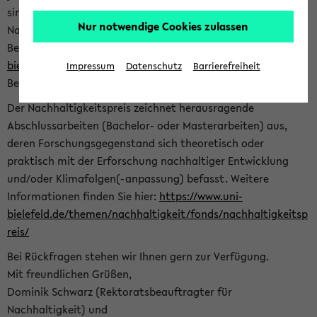
sind herzlich eingeladen sich mit Ihrer Abschlussarbeit beim
Nur notwendige Cookies zulassen
Nachhaltigkeitsbüro zu bewerben. Bitte nutzen Sie für Ihre
Bewerbung dieses Formular<
https://formulare.uni-
bielefeld.de/frontend-server/form/provide/913/
>. Die
Impressum
Datenschutz
Barrierefreiheit
Bewerbungsfrist endet am 30.09.2026.
Der Nachhaltigkeitspreis zeichnet herausragende
Abschlussarbeiten (Bachelor- oder Masterarbeiten) aus,
deren Forschungsgegenstand sich theoretisch oder
praktisch mit der Erforschung nachhaltiger Entwicklung
und/oder Klimafolgen(-anpassung) befasst. Weitere
Informationen finden Sie hier:
https://www.uni-
bielefeld.de/themen/nachhaltigkeit/fonds/nachhaltigkeitsp
reis/
Bei Rückfragen stehen wir Ihnen gern zur Verfügung.
Mit freundlichen Grüßen,
Dominik Schwarz (Rektoratsbeauftragter für
Nachhaltigkeit) und