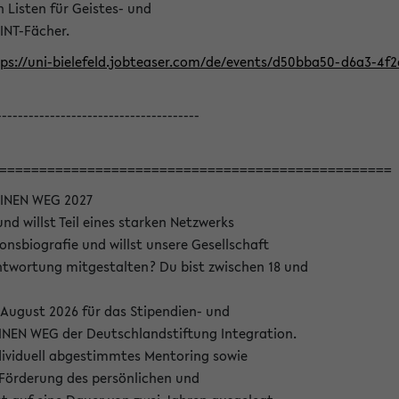
Listen für Geistes- und
INT-Fächer.
ps://uni-bielefeld.jobteaser.com/de/events/d50bba50-d6a3-4f
--------------------------------------
=================================================
INEN WEG 2027
nd willst Teil eines starken Netzwerks
onsbiografie und willst unsere Gesellschaft
wortung mitgestalten? Du bist zwischen 18 und
 August 2026 für das Stipendien- und
EN WEG der Deutschlandstiftung Integration.
dividuell abgestimmtes Mentoring sowie
 Förderung des persönlichen und