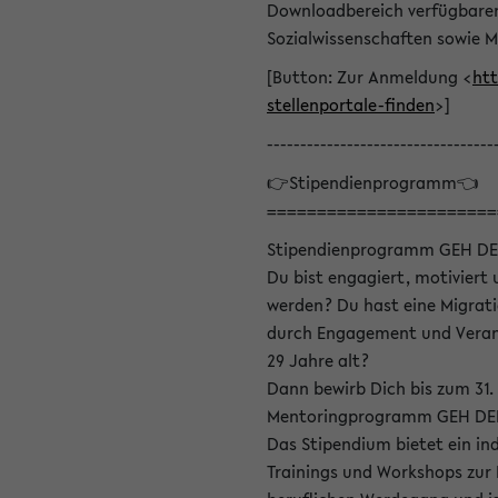
Downloadbereich verfügbaren 
Sozialwissenschaften sowie M
[Button: Zur Anmeldung <
htt
stellenportale-finden
>]
----------------------------------
👉Stipendienprogramm👈
=======================
Stipendienprogramm GEH DE
Du bist engagiert, motiviert u
werden? Du hast eine Migrati
durch Engagement und Verant
29 Jahre alt?
Dann bewirb Dich bis zum 31.
Mentoringprogramm GEH DEIN
Das Stipendium bietet ein in
Trainings und Workshops zur