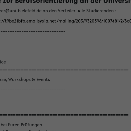
ur Berufsorientierung an der Universitä
eer@uni-bielefeld.de an den Verteiler 'Alle Studierenden':
://t9be21bfb.emailsys1a.net/mailing/203/9320396/1007481/2/5c
--------------------------------------
ice
=================================================
örse, Workshops & Events
--------------------------------------
=================================================
 bei Euren Prüfungen!