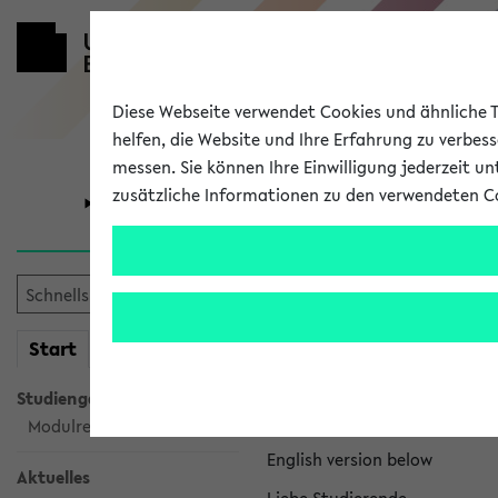
Diese Webseite verwendet Cookies und ähnliche Te
helfen, die Website und Ihre Erfahrung zu verbes
messen. Sie können Ihre Einwilligung jederzeit u
zusätzliche Informationen zu den verwendeten C
Universität
Forschung
eKVV News
mein
Start
eKVV
Nachhaltigkeitspr
Studiengangsauswahl
Per E-Mail eingestellt von na
Modulrecherche
English version below
Aktuelles