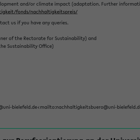
elopment and/or climate impact (adaptation. Further informat
igkeit/fonds/nachhaltigkeitspreis/
tact us if you have any queries.
r of the Rectorate for Sustainability) and
e Sustainability Office)
@uni-bielefeld.de<mailto:nachhaltigkeitsbuero@uni-bielefeld.