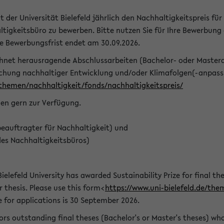
t der Universität Bielefeld jährlich den Nachhaltigkeitspreis für
tigkeitsbüro zu bewerben. Bitte nutzen Sie für Ihre Bewerbung
ie Bewerbungsfrist endet am 30.09.2026.
chnet herausragende Abschlussarbeiten (Bachelor- oder Master
schung nachhaltiger Entwicklung und/oder Klimafolgen(-anpassu
/themen/nachhaltigkeit/fonds/nachhaltigkeitspreis/
nen gern zur Verfügung.
eauftragter für Nachhaltigkeit) und
des Nachhaltigkeitsbüros)
ielefeld University has awarded Sustainability Prize for final the
r thesis. Please use this form<
https://www.uni-bielefeld.de/the
e for applications is 30 September 2026.
rs outstanding final theses (Bachelor's or Master's theses) whos