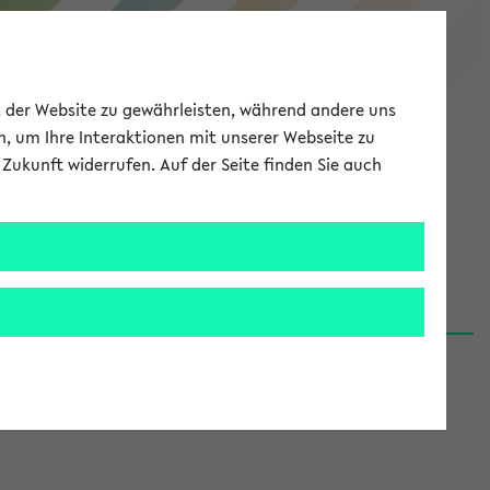
eKVV
ät der Website zu gewährleisten, während andere uns
h, um Ihre Interaktionen mit unserer Webseite zu
Zukunft widerrufen. Auf der Seite finden Sie auch
Meine Uni
EN
ANMELDEN
06.08.26)
renden':