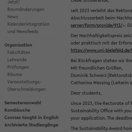
Liebe Studierende,
Jetzt!
Raumänderungen
seit 2023 verleiht das Rektora
News
Abschlussarbeit beim Nachhal
Kalenderintegration
server/form/provide/913/
>. D
und Newsfeeds
Der Nachhaltigkeitspreis zei
oder praktisch mit der Erfor
Organisation
https://www.uni-bielefeld.de
Fakultäten
Lehrende
Bei Rückfragen stehen wir Ih
Prüfungen
Mit freundlichen Grüßen,
Räume
Dominik Schwarz (Rektoratsb
Veranstaltungs-
Catharina Wessing (Leiterin 
überschneidungen
Dear students,
Semesterauswahl
since 2023, the Rectorate of B
Kombisuche
Sustainability Office with you
Courses taught in English
your application. The deadlin
Archivierte Studiengänge
The Sustainability Award hono