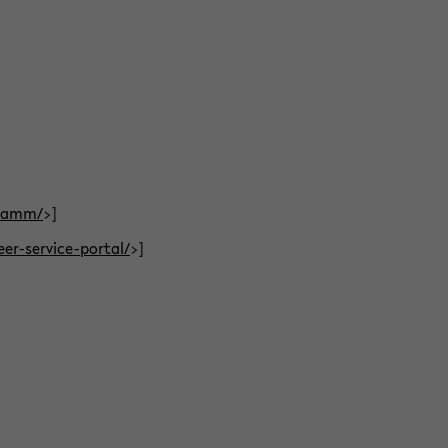
gramm/
>]
eer-service-portal/
>]