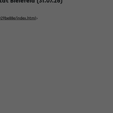
t Bielefeld (31.07.26)
029be88e/index.html
>