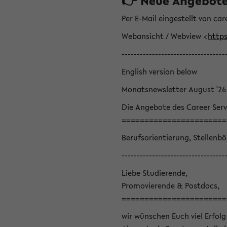
👉 Neue Angebote z
Per E-Mail eingestellt von car
Webansicht / Webview <
https
----------------------------------
English version below
Monatsnewsletter August '26
Die Angebote des Career Serv
=======================
Berufsorientierung, Stellenb
----------------------------------
Liebe Studierende,
Promovierende & Postdocs,
=======================
wir wünschen Euch viel Erfolg