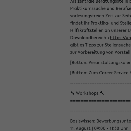
Als zentrale Beratungsstelle 
Praktikumssuche und Berufsei
vorlesungsfreien Zeit zur Seit
findet Ihr Praktika- und Ste
Hilfskraftstellen an unserer U
Downloadbereich <
https://u
gibt es Tipps zur Stellensuc
zur Vorbereitung von Vorstel
[Button: Veranstaltungskale
[Button: Zum Career Service 
----------------------------------
🔧 Workshops 🔨
=======================
----------------------------------
Basiswissen: Bewerbungsunte
11. August | 09:00 - 11:30 Uhr