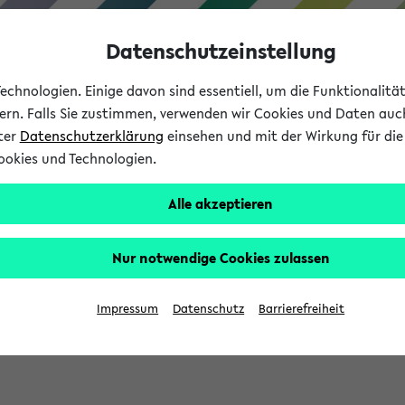
Datenschutzeinstellung
chnologien. Einige davon sind essentiell, um die Funktionalit
sern. Falls Sie zustimmen, verwenden wir Cookies und Daten auc
nter
Datenschutzerklärung
einsehen und mit der Wirkung für die 
ookies und Technologien.
Studium
Lehre
International
Alle akzeptieren
Nur notwendige Cookies zulassen
eis 2026: Bewerbungsphase gestartet (
Impressum
Datenschutz
Barrierefreiheit
chhaltigkeitsbuero@uni-bielefeld.de an den Verteiler 'Alle Studie