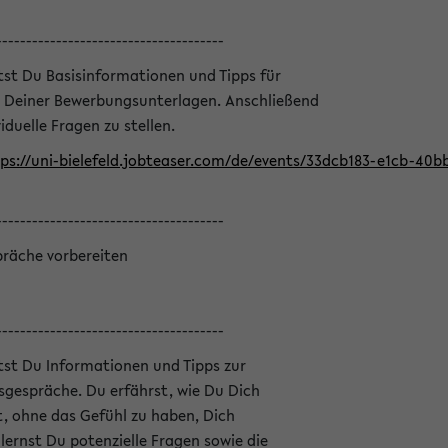
--------------------------------------
ltst Du Basisinformationen und Tipps für
 Deiner Bewerbungsunterlagen. Anschließend
iduelle Fragen zu stellen.
ps://uni-bielefeld.jobteaser.com/de/events/33dcb183-e1cb-40
--------------------------------------
präche vorbereiten
--------------------------------------
ltst Du Informationen und Tipps zur
sgespräche. Du erfährst, wie Du Dich
, ohne das Gefühl zu haben, Dich
ernst Du potenzielle Fragen sowie die