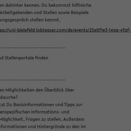
en dahinter kennen. Du bekommst hilfreiche
 Arbeitgebenden und Stellen sowie Beispiele
lungsgespräch stellen kannst.
ps://uni-bielefeld.jobteaser.com/de/events/25e0f1e3-14aa-4fa
--------------------------------------
nd Stellenportale finden
--------------------------------------
hen Möglichkeiten den Überblick über
Jobsuche?
ltst Du Basisinformationen und Tipps zur
enspezifischen Informations- und
 Möglichkeit, Fragen zu stellen. Außerdem
Informationen und Hintergründe zu den im