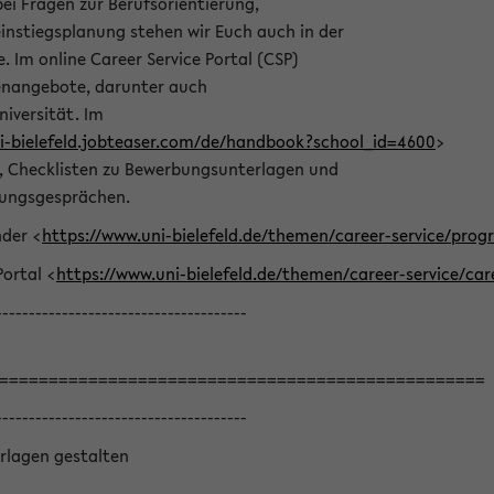
bei Fragen zur Berufsorientierung,
nstiegsplanung stehen wir Euch auch in der
e. Im online Career Service Portal (CSP)
llenangebote, darunter auch
niversität. Im
ni-bielefeld.jobteaser.com/de/handbook?school_id=4600
>
he, Checklisten zu Bewerbungsunterlagen und
lungsgesprächen.
nder <
https://www.uni-bielefeld.de/themen/career-service/pro
Portal <
https://www.uni-bielefeld.de/themen/career-service/car
--------------------------------------
=================================================
--------------------------------------
rlagen gestalten