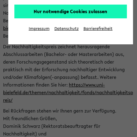
sind herzlich eingeladen sich mit Ihrer Abschlussarbeit beim
Nur notwendige Cookies zulassen
Nachhaltigkeitsbüro zu bewerben. Bitte nutzen Sie für Ihre
Bewerbung dieses Formular<
https://formulare.uni-
bielefeld.de/frontend-server/form/provide/913/
>. Die
Impressum
Datenschutz
Barrierefreiheit
Bewerbungsfrist endet am 30.09.2026.
Der Nachhaltigkeitspreis zeichnet herausragende
Abschlussarbeiten (Bachelor- oder Masterarbeiten) aus,
deren Forschungsgegenstand sich theoretisch oder
praktisch mit der Erforschung nachhaltiger Entwicklung
und/oder Klimafolgen(-anpassung) befasst. Weitere
Informationen finden Sie hier:
https://www.uni-
bielefeld.de/themen/nachhaltigkeit/fonds/nachhaltigkeitsp
reis/
Bei Rückfragen stehen wir Ihnen gern zur Verfügung.
Mit freundlichen Grüßen,
Dominik Schwarz (Rektoratsbeauftragter für
Nachhaltigkeit) und