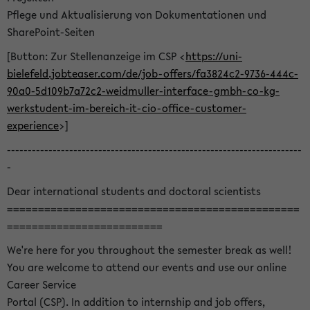
Pflege und Aktualisierung von Dokumentationen und
SharePoint-Seiten
[Button: Zur Stellenanzeige im CSP <
https://uni-
bielefeld.jobteaser.com/de/job-offers/fa3824c2-9736-444c-
90a0-5d109b7a72c2-weidmuller-interface-gmbh-co-kg-
werkstudent-im-bereich-it-cio-office-customer-
experience
>]
-----------------------------------------------------------------------
-
Dear international students and doctoral scientists
===============================================
=========================
We're here for you throughout the semester break as well!
You are welcome to attend our events and use our online
Career Service
Portal (CSP). In addition to internship and job offers,