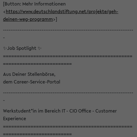
[Button: Mehr Informationen
<
https://www.deutschlandstiftung.net/projekte/geh-
deinen-weg-programm
>]
-----------------------------------------------------------------------
-
✨Job Spotlight ✨
===============================================
=========================
Aus Deiner Stellenbörse,
dem Career-Service-Portal
-----------------------------------------------------------------------
-
Werkstudent*in im Bereich IT - CIO Office - Customer
Experience
===============================================
=========================