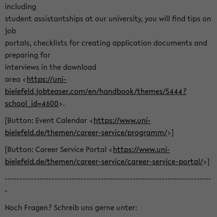
including
student assistantships at our university, you will find tips on
job
portals, checklists for creating application documents and
preparing for
interviews in the download
area <
https://uni-
bielefeld.jobteaser.com/en/handbook/themes/5444?
school_id=4600
>.
[Button: Event Calendar <
https://www.uni-
bielefeld.de/themen/career-service/programm/
>]
[Button: Career Service Portal <
https://www.uni-
bielefeld.de/themen/career-service/career-service-portal/
>]
-----------------------------------------------------------------------
-
Noch Fragen? Schreib uns gerne unter: