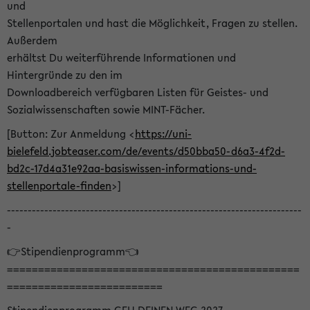
und
Stellenportalen und hast die Möglichkeit, Fragen zu stellen.
Außerdem
erhältst Du weiterführende Informationen und
Hintergründe zu den im
Downloadbereich verfügbaren Listen für Geistes- und
Sozialwissenschaften sowie MINT-Fächer.
[Button: Zur Anmeldung <
https://uni-
bielefeld.jobteaser.com/de/events/d50bba50-d6a3-4f2d-
bd2c-17d4a31e92aa-basiswissen-informations-und-
stellenportale-finden
>]
-----------------------------------------------------------------------
-
👉Stipendienprogramm👈
===============================================
=========================