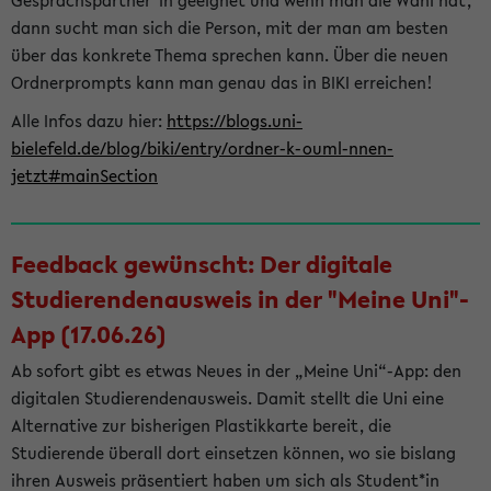
Gesprächspartner*in geeignet und wenn man die Wahl hat,
dann sucht man sich die Person, mit der man am besten
über das konkrete Thema sprechen kann. Über die neuen
Ordnerprompts kann man genau das in BIKI erreichen!
Alle Infos dazu hier:
https://blogs.uni-
bielefeld.de/blog/biki/entry/ordner-k-ouml-nnen-
jetzt#mainSection
Feedback gewünscht: Der digitale
Studierendenausweis in der "Meine Uni"-
App (17.06.26)
Ab sofort gibt es etwas Neues in der „Meine Uni“-App: den
digitalen Studierendenausweis. Damit stellt die Uni eine
Alternative zur bisherigen Plastikkarte bereit, die
Studierende überall dort einsetzen können, wo sie bislang
ihren Ausweis präsentiert haben um sich als Student*in