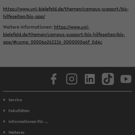
https://www.uni-bielefeld.de/themen/campus-support/bis-
hilfeseiten/bis-app/
Weitere Informationen:
https://www.uni-
bielefeld.de/themen/campus-support/bis-hilfeseiten/bis-
app/#comp_00006a262226_0000000a6f_0d4c
Facebook
Instagram
LinkedIn
TikTok
Youtube
Service
Fakultäten
Informationen für ...
Weiteres