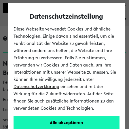
Datenschutzeinstellung
eKVV
Diese Webseite verwendet Cookies und ähnliche
eKVV News
Technologien. Einige davon sind essentiell, um die
Funktionalität der Website zu gewährleisten,
während andere uns helfen, die Website und Ihre
Erfahrung zu verbessern. Falls Sie zustimmen,
Nachhaltigkeitspreis 2026:
verwenden wir Cookies und Daten auch, um Ihre
Bewerbungsphase gestartet (06.08.26)
Interaktionen mit unserer Webseite zu messen. Sie
können Ihre Einwilligung jederzeit unter
Per E-Mail eingestellt von nachhaltigkeitsbuero@uni-
Datenschutzerklärung
einsehen und mit der
bielefeld.de an den Verteiler 'Alle Studierenden':
Wirkung für die Zukunft widerrufen. Auf der Seite
English version below
finden Sie auch zusätzliche Informationen zu den
verwendeten Cookies und Technologien.
Liebe Studierende,
seit 2023 verleiht das Rektorat der Universität Bielefeld
Alle akzeptieren
jährlich den Nachhaltigkeitspreis für Abschlussarbeiten. Sie