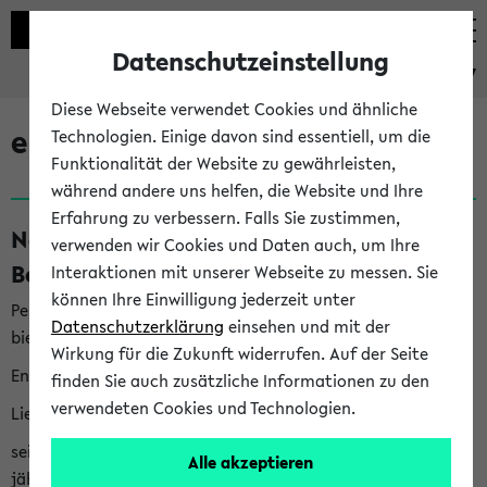
Datenschutzeinstellung
eKVV
Diese Webseite verwendet Cookies und ähnliche
eKVV News
Technologien. Einige davon sind essentiell, um die
Funktionalität der Website zu gewährleisten,
während andere uns helfen, die Website und Ihre
Erfahrung zu verbessern. Falls Sie zustimmen,
Nachhaltigkeitspreis 2026:
verwenden wir Cookies und Daten auch, um Ihre
Bewerbungsphase gestartet (06.08.26)
Interaktionen mit unserer Webseite zu messen. Sie
können Ihre Einwilligung jederzeit unter
Per E-Mail eingestellt von nachhaltigkeitsbuero@uni-
Datenschutzerklärung
einsehen und mit der
bielefeld.de an den Verteiler 'Alle Studierenden':
Wirkung für die Zukunft widerrufen. Auf der Seite
English version below
finden Sie auch zusätzliche Informationen zu den
verwendeten Cookies und Technologien.
Liebe Studierende,
seit 2023 verleiht das Rektorat der Universität Bielefeld
Alle akzeptieren
jährlich den Nachhaltigkeitspreis für Abschlussarbeiten. Sie