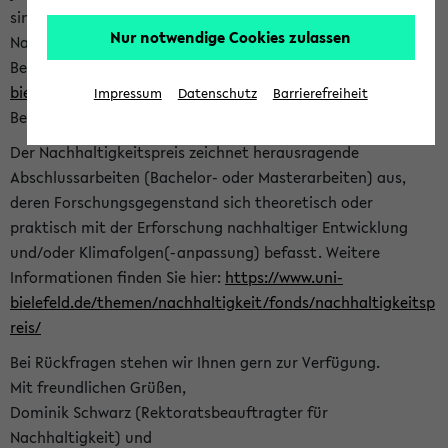
sind herzlich eingeladen sich mit Ihrer Abschlussarbeit beim
Nur notwendige Cookies zulassen
Nachhaltigkeitsbüro zu bewerben. Bitte nutzen Sie für Ihre
Bewerbung dieses Formular<
https://formulare.uni-
bielefeld.de/frontend-server/form/provide/913/
>. Die
Impressum
Datenschutz
Barrierefreiheit
Bewerbungsfrist endet am 30.09.2026.
Der Nachhaltigkeitspreis zeichnet herausragende
Abschlussarbeiten (Bachelor- oder Masterarbeiten) aus,
deren Forschungsgegenstand sich theoretisch oder
praktisch mit der Erforschung nachhaltiger Entwicklung
und/oder Klimafolgen(-anpassung) befasst. Weitere
Informationen finden Sie hier:
https://www.uni-
bielefeld.de/themen/nachhaltigkeit/fonds/nachhaltigkeitsp
reis/
Bei Rückfragen stehen wir Ihnen gern zur Verfügung.
Mit freundlichen Grüßen,
Dominik Schwarz (Rektoratsbeauftragter für
Nachhaltigkeit) und