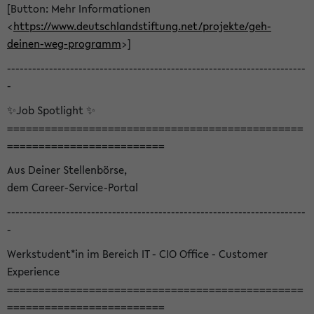
[Button: Mehr Informationen
<
https://www.deutschlandstiftung.net/projekte/geh-
deinen-weg-programm
>]
-----------------------------------------------------------------------
-
✨Job Spotlight ✨
===============================================
=========================
Aus Deiner Stellenbörse,
dem Career-Service-Portal
-----------------------------------------------------------------------
-
Werkstudent*in im Bereich IT - CIO Office - Customer
Experience
===============================================
=========================