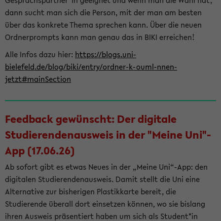
Gesprächspartner*in geeignet und wenn man die Wahl hat,
dann sucht man sich die Person, mit der man am besten
über das konkrete Thema sprechen kann. Über die neuen
Ordnerprompts kann man genau das in BIKI erreichen!
Alle Infos dazu hier:
https://blogs.uni-
bielefeld.de/blog/biki/entry/ordner-k-ouml-nnen-
jetzt#mainSection
Feedback gewünscht: Der digitale
Studierendenausweis in der "Meine Uni"-
App (17.06.26)
Ab sofort gibt es etwas Neues in der „Meine Uni“-App: den
digitalen Studierendenausweis. Damit stellt die Uni eine
Alternative zur bisherigen Plastikkarte bereit, die
Studierende überall dort einsetzen können, wo sie bislang
ihren Ausweis präsentiert haben um sich als Student*in