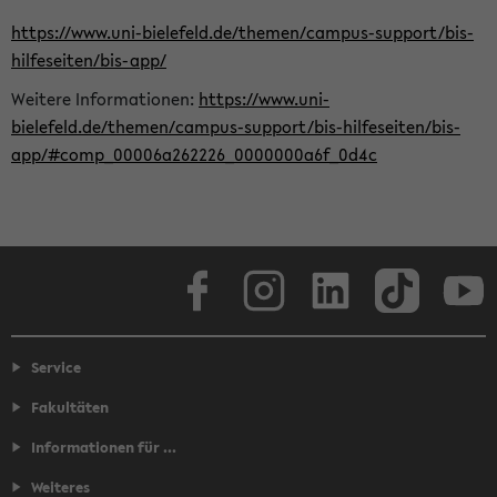
https://www.uni-bielefeld.de/themen/campus-support/bis-
hilfeseiten/bis-app/
Weitere Informationen:
https://www.uni-
bielefeld.de/themen/campus-support/bis-hilfeseiten/bis-
app/#comp_00006a262226_0000000a6f_0d4c
Facebook
Instagram
LinkedIn
TikTok
Youtube
Service
Fakultäten
Informationen für ...
Weiteres