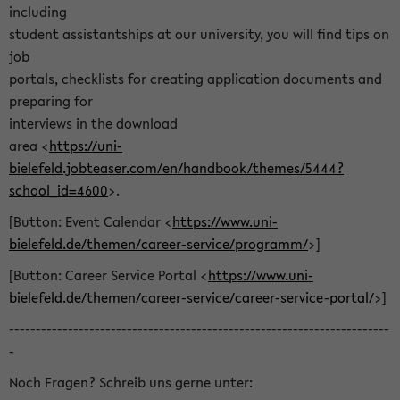
including
student assistantships at our university, you will find tips on
job
portals, checklists for creating application documents and
preparing for
interviews in the download
area <
https://uni-
bielefeld.jobteaser.com/en/handbook/themes/5444?
school_id=4600
>.
[Button: Event Calendar <
https://www.uni-
bielefeld.de/themen/career-service/programm/
>]
[Button: Career Service Portal <
https://www.uni-
bielefeld.de/themen/career-service/career-service-portal/
>]
-----------------------------------------------------------------------
-
Noch Fragen? Schreib uns gerne unter: