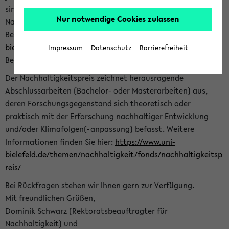
sind herzlich eingeladen sich mit Ihrer Abschlussarbeit beim
Nur notwendige Cookies zulassen
Nachhaltigkeitsbüro zu bewerben. Bitte nutzen Sie für Ihre
Bewerbung dieses Formular<
https://formulare.uni-
bielefeld.de/frontend-server/form/provide/913/
>. Die
Impressum
Datenschutz
Barrierefreiheit
Bewerbungsfrist endet am 30.09.2026.
Der Nachhaltigkeitspreis zeichnet herausragende
Abschlussarbeiten (Bachelor- oder Masterarbeiten) aus,
deren Forschungsgegenstand sich theoretisch oder
praktisch mit der Erforschung nachhaltiger Entwicklung
und/oder Klimafolgen(-anpassung) befasst. Weitere
Informationen finden Sie hier:
https://www.uni-
bielefeld.de/themen/nachhaltigkeit/fonds/nachhaltigkeitsp
reis/
Bei Rückfragen stehen wir Ihnen gern zur Verfügung.
Mit freundlichen Grüßen,
Dominik Schwarz (Rektoratsbeauftragter für
Nachhaltigkeit) und