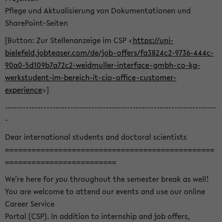
Pflege und Aktualisierung von Dokumentationen und
SharePoint-Seiten
[Button: Zur Stellenanzeige im CSP <
https://uni-
bielefeld.jobteaser.com/de/job-offers/fa3824c2-9736-444c-
90a0-5d109b7a72c2-weidmuller-interface-gmbh-co-kg-
werkstudent-im-bereich-it-cio-office-customer-
experience
>]
-----------------------------------------------------------------------
-
Dear international students and doctoral scientists
===============================================
=========================
We're here for you throughout the semester break as well!
You are welcome to attend our events and use our online
Career Service
Portal (CSP). In addition to internship and job offers,