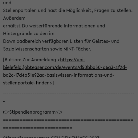
und
Stellenportalen und hast die Möglichkeit, Fragen zu stellen.
Außerdem
erhältst Du weiterführende Informationen und
Hintergründe zu den im
Downloadbereich verfügbaren Listen für Geistes- und
Sozialwissenschaften sowie MINT-Fächer.
[Button: Zur Anmeldung <
https://uni-
bielefeld.jobteaser.com/de/events/d50bba50-d6a3-4f2d-
bd2c-17d4a31e92aa-basiswissen-informations-und-
stellenportale-finden
>]
-----------------------------------------------------------------------
-
👉Stipendienprogramm👈
===============================================
=========================