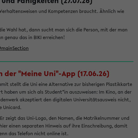
und Fähigkeiten (27.07.26)
e Verhaltensweisen und Kompetenzen braucht. Ähnlich wie
die Wahl hat, dann sucht man sich die Person, mit der man
genau das in BIKI erreichen!
t#mainSection
 der "Meine Uni"-App (17.06.26)
t stellt die Uni eine Alternative zur bisherigen Plastikkarte
ert haben um sich als Student*in auszuweisen: Im Kino, an der
ndenwerk akzeptiert den digitalen Universitätsausweis nicht,
e Unicard.
 Er zeigt das Uni-Logo, den Namen, die Matrikelnummer und
ier einen separaten Hinweis auf ihre Einschreibung, damit
nn das Telefon nicht online ist.