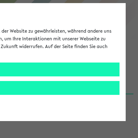
eKVV
ät der Website zu gewährleisten, während andere uns
h, um Ihre Interaktionen mit unserer Webseite zu
Zukunft widerrufen. Auf der Seite finden Sie auch
Meine Uni
EN
ANMELDEN
06.08.26)
renden':