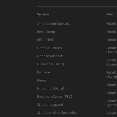
Service
Fakul
Anreise und Kontakt
Fakult
Bewerbung
Fakult
Bibliothek
Fakult
Campus-Bauen
Fakult
Philos
Hochschulsport
Fakult
IT-Services (BITS)
Gesun
Karriere
Fakult
Litera
Mensa
Fakult
Hilfe und Notfall
Fakult
Personen-Suche (PEVZ)
Fakult
Studienangebot
Sportw
Studierendensekretariat
Fakult