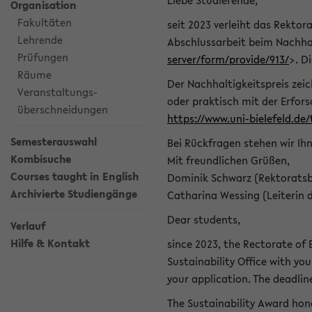
Liebe Studierende,
Organisation
Fakultäten
seit 2023 verleiht das Rektora
Lehrende
Abschlussarbeit beim Nachhal
Prüfungen
server/form/provide/913/
>. D
Räume
Der Nachhaltigkeitspreis zei
Veranstaltungs-
oder praktisch mit der Erfor
überschneidungen
https://www.uni-bielefeld.de
Semesterauswahl
Bei Rückfragen stehen wir Ih
Kombisuche
Mit freundlichen Grüßen,
Courses taught in English
Dominik Schwarz (Rektoratsb
Archivierte Studiengänge
Catharina Wessing (Leiterin 
Dear students,
Verlauf
Hilfe & Kontakt
since 2023, the Rectorate of B
Sustainability Office with you
your application. The deadlin
The Sustainability Award hono