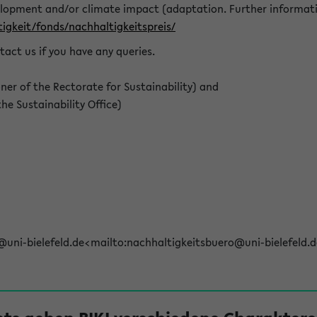
elopment and/or climate impact (adaptation. Further informat
igkeit/fonds/nachhaltigkeitspreis/
tact us if you have any queries.
r of the Rectorate for Sustainability) and
e Sustainability Office)
@uni-bielefeld.de<mailto:nachhaltigkeitsbuero@uni-bielefeld.