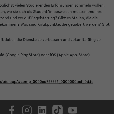
öglichst vielen Studierenden Erfahrungen sammeln wollen.
en, wo sie sich als Student*in ausweisen müssen und ihre
tand und wo auf Begeisterung? Gibt es Stellen, die die
u bekommen? Was sind Kritikpunkte, die geäußert werden? Gibt
ft dabei, die Dienste zu verbessern und zukunftsfähig zu
roid (Google Play Store) oder iOS (Apple App-Store)
iten/bis-app/#comp_00006a262226_0000000a6f_0d4c
Facebook
Instagram
LinkedIn
TikTok
Youtube