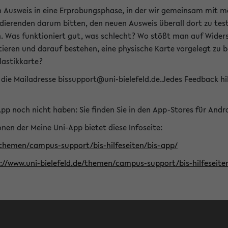
n Ausweis in eine Erprobungsphase, in der wir gemeinsam mit m
dierenden darum bitten, den neuen Ausweis überall dort zu test
n. Was funktioniert gut, was schlecht? Wo stößt man auf Widers
ptieren und darauf bestehen, eine physische Karte vorgelegt z
Plastikkarte?
die Mailadresse bissupport@uni-bielefeld.de.Jedes Feedback hil
-App noch nicht haben: Sie finden Sie in den App-Stores für And
nen der Meine Uni-App bietet diese Infoseite:
/themen/campus-support/bis-hilfeseiten/bis-app/
s://www.uni-bielefeld.de/themen/campus-support/bis-hilfese