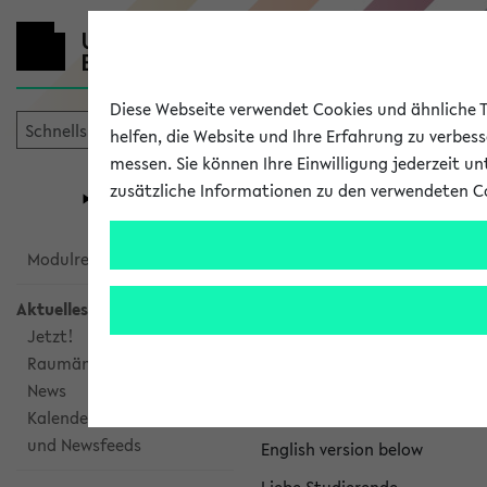
Diese Webseite verwendet Cookies und ähnliche Te
helfen, die Website und Ihre Erfahrung zu verbes
messen. Sie können Ihre Einwilligung jederzeit u
mein
Start
eKVV
zusätzliche Informationen zu den verwendeten C
Universität
Forschung
Studiengangsauswahl
eKVV News
Modulrecherche
Aktuelles
Jetzt!
Raumänderungen
Nachhaltigkeitspr
News
Per E-Mail eingestellt von na
Kalenderintegration
und Newsfeeds
English version below