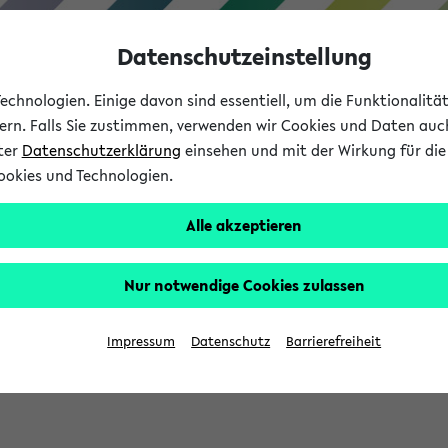
Datenschutzeinstellung
chnologien. Einige davon sind essentiell, um die Funktionalit
sern. Falls Sie zustimmen, verwenden wir Cookies und Daten auc
nter
Datenschutzerklärung
einsehen und mit der Wirkung für die 
ookies und Technologien.
Studium
Lehre
International
Alle akzeptieren
Nur notwendige Cookies zulassen
eis 2026: Bewerbungsphase gestartet (
Impressum
Datenschutz
Barrierefreiheit
chhaltigkeitsbuero@uni-bielefeld.de an den Verteiler 'Alle Studie