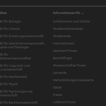
täten
Informationen für ...
ät für Biologie
Schülerinnen und Schüler
ät für Chemie
Studieninteressierte
ät für Erziehungswissenschaft
Studierende
ät für Geschichtswissenschaft,
Internationals
ophie und Theologie
Absolvent*innen
ät für
Beschäftigte
dheitswissenschaften
Wissenschaftler*innen
ät für Linguistik und
turwissenschaft
Lehrende
ät für Mathematik
Weiterbildungsinteressierte
ät für Physik
Gäste
ät für Psychologie und
Presse
issenschaft
Lieferant*innen
ät für Rechtswissenschaft