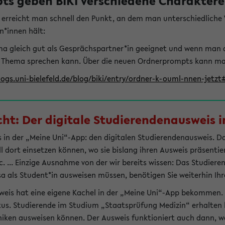
s geben BIKI verschiedene Charaktere 
t erreicht man schnell den Punkt, an dem man unterschiedlich
n*innen hält:
hema gleich gut als Gesprächspartner*in geeignet und wenn man 
 Thema sprechen kann. Über die neuen Ordnerprompts kann man 
logs.uni-bielefeld.de/blog/biki/entry/ordner-k-ouml-nnen-jetz
t: Der digitale Studierendenausweis in
 in der „Meine Uni“-App: den digitalen Studierendenausweis. Dami
ll dort einsetzen können, wo sie bislang ihren Ausweis präsenti
 ... Einzige Ausnahme von der wir bereits wissen: Das Studiere
sa als Student*in ausweisen müssen, benötigen Sie weiterhin Ihr
weis hat eine eigene Kachel in der „Meine Uni“-App bekommen.
tus. Studierende im Studium „Staatsprüfung Medizin“ erhalten h
liniken ausweisen können. Der Ausweis funktioniert auch dann, we