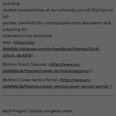
including
student assistantships at our university, you will find tips on
job
portals, checklists for creating application documents and
preparing for
interviews in the download
area <
https://uni-
bielefeld.jobteaser.com/en/handbook/themes/5444?
school_id=4600
>.
[Button: Event Calendar <
https://www.uni-
bielefeld.de/themen/career-service/programm/
>]
[Button: Career Service Portal <
https://www.uni-
bielefeld.de/themen/career-service/career-service-portal/
>]
-----------------------------------------------------------------------
-
Noch Fragen? Schreib uns gerne unter: