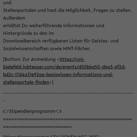
und
Stellenportalen und hast die Möglichkeit, Fragen zu stellen.
Außerdem
erhältst Du weiterführende Informationen und
Hintergründe zu den im
Downloadbereich verfügbaren Listen für Geistes- und
Sozialwissenschaften sowie MINT-Fächer.
[Button: Zur Anmeldung <
https://uni-
bielefeld.jobteaser.com/de/events/d50bba50-d6a3-4f2d-
bd2c-17d4a31e92aa-basiswissen-informations-und-
stellenportale-finden
>]
-----------------------------------------------------------------------
-
👉Stipendienprogramm👈
===============================================
=========================