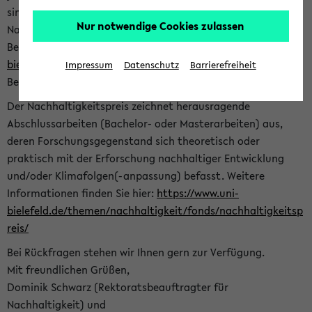
sind herzlich eingeladen sich mit Ihrer Abschlussarbeit beim
Nur notwendige Cookies zulassen
Nachhaltigkeitsbüro zu bewerben. Bitte nutzen Sie für Ihre
Bewerbung dieses Formular<
https://formulare.uni-
bielefeld.de/frontend-server/form/provide/913/
>. Die
Impressum
Datenschutz
Barrierefreiheit
Bewerbungsfrist endet am 30.09.2026.
Der Nachhaltigkeitspreis zeichnet herausragende
Abschlussarbeiten (Bachelor- oder Masterarbeiten) aus,
deren Forschungsgegenstand sich theoretisch oder
praktisch mit der Erforschung nachhaltiger Entwicklung
und/oder Klimafolgen(-anpassung) befasst. Weitere
Informationen finden Sie hier:
https://www.uni-
bielefeld.de/themen/nachhaltigkeit/fonds/nachhaltigkeitsp
reis/
Bei Rückfragen stehen wir Ihnen gern zur Verfügung.
Mit freundlichen Grüßen,
Dominik Schwarz (Rektoratsbeauftragter für
Nachhaltigkeit) und