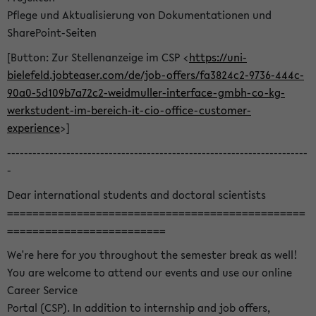
Pflege und Aktualisierung von Dokumentationen und
SharePoint-Seiten
[Button: Zur Stellenanzeige im CSP <
https://uni-
bielefeld.jobteaser.com/de/job-offers/fa3824c2-9736-444c-
90a0-5d109b7a72c2-weidmuller-interface-gmbh-co-kg-
werkstudent-im-bereich-it-cio-office-customer-
experience
>]
-----------------------------------------------------------------------
-
Dear international students and doctoral scientists
===============================================
=========================
We're here for you throughout the semester break as well!
You are welcome to attend our events and use our online
Career Service
Portal (CSP). In addition to internship and job offers,