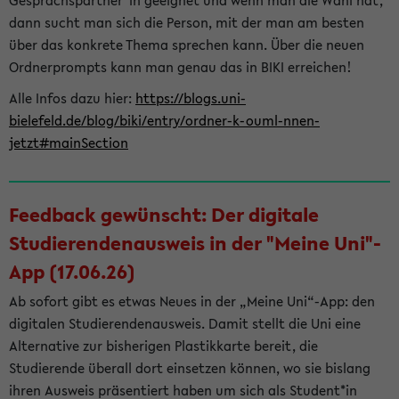
Gesprächspartner*in geeignet und wenn man die Wahl hat,
dann sucht man sich die Person, mit der man am besten
über das konkrete Thema sprechen kann. Über die neuen
Ordnerprompts kann man genau das in BIKI erreichen!
Alle Infos dazu hier:
https://blogs.uni-
bielefeld.de/blog/biki/entry/ordner-k-ouml-nnen-
jetzt#mainSection
Feedback gewünscht: Der digitale
Studierendenausweis in der "Meine Uni"-
App (17.06.26)
Ab sofort gibt es etwas Neues in der „Meine Uni“-App: den
digitalen Studierendenausweis. Damit stellt die Uni eine
Alternative zur bisherigen Plastikkarte bereit, die
Studierende überall dort einsetzen können, wo sie bislang
ihren Ausweis präsentiert haben um sich als Student*in