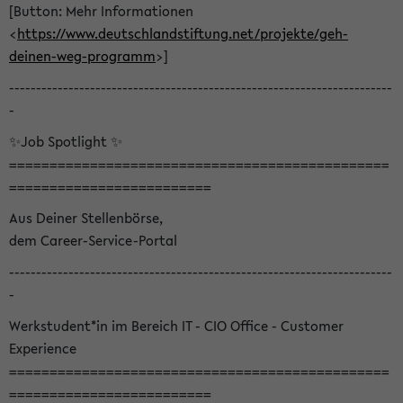
[Button: Mehr Informationen
<
https://www.deutschlandstiftung.net/projekte/geh-
deinen-weg-programm
>]
-----------------------------------------------------------------------
-
✨Job Spotlight ✨
===============================================
=========================
Aus Deiner Stellenbörse,
dem Career-Service-Portal
-----------------------------------------------------------------------
-
Werkstudent*in im Bereich IT - CIO Office - Customer
Experience
===============================================
=========================