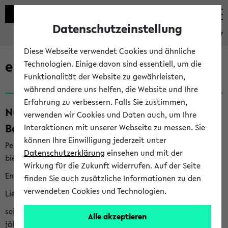
Datenschutzeinstellung
eKVV
Diese Webseite verwendet Cookies und ähnliche
eKVV News
Technologien. Einige davon sind essentiell, um die
Funktionalität der Website zu gewährleisten,
während andere uns helfen, die Website und Ihre
Erfahrung zu verbessern. Falls Sie zustimmen,
Nachhaltigkeitspreis 2026:
verwenden wir Cookies und Daten auch, um Ihre
Bewerbungsphase gestartet (06.08.26)
Interaktionen mit unserer Webseite zu messen. Sie
können Ihre Einwilligung jederzeit unter
Per E-Mail eingestellt von nachhaltigkeitsbuero@uni-
Datenschutzerklärung
einsehen und mit der
bielefeld.de an den Verteiler 'Alle Studierenden':
Wirkung für die Zukunft widerrufen. Auf der Seite
English version below
finden Sie auch zusätzliche Informationen zu den
verwendeten Cookies und Technologien.
Liebe Studierende,
seit 2023 verleiht das Rektorat der Universität Bielefeld
Alle akzeptieren
jährlich den Nachhaltigkeitspreis für Abschlussarbeiten. Sie