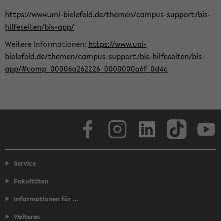
https://www.uni-bielefeld.de/themen/campus-support/bis-
hilfeseiten/bis-app/
Weitere Informationen:
https://www.uni-
bielefeld.de/themen/campus-support/bis-hilfeseiten/bis-
app/#comp_00006a262226_0000000a6f_0d4c
Facebook
Instagram
LinkedIn
TikTok
Youtube
Service
Fakultäten
Informationen für ...
Weiteres