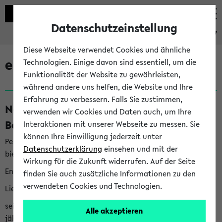
Datenschutzeinstellung
eKVV
Diese Webseite verwendet Cookies und ähnliche
eKVV News
Technologien. Einige davon sind essentiell, um die
Funktionalität der Website zu gewährleisten,
während andere uns helfen, die Website und Ihre
Erfahrung zu verbessern. Falls Sie zustimmen,
Nachhaltigkeitspreis 2026:
verwenden wir Cookies und Daten auch, um Ihre
Bewerbungsphase gestartet (06.08.26)
Interaktionen mit unserer Webseite zu messen. Sie
können Ihre Einwilligung jederzeit unter
Per E-Mail eingestellt von nachhaltigkeitsbuero@uni-
Datenschutzerklärung
einsehen und mit der
bielefeld.de an den Verteiler 'Alle Studierenden':
Wirkung für die Zukunft widerrufen. Auf der Seite
English version below
finden Sie auch zusätzliche Informationen zu den
verwendeten Cookies und Technologien.
Liebe Studierende,
seit 2023 verleiht das Rektorat der Universität Bielefeld
Alle akzeptieren
jährlich den Nachhaltigkeitspreis für Abschlussarbeiten. Sie