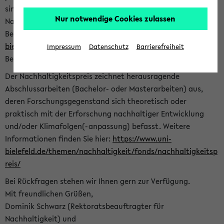
sind herzlich eingeladen sich mit Ihrer Abschlussarbeit beim
Nur notwendige Cookies zulassen
Nachhaltigkeitsbüro zu bewerben. Bitte nutzen Sie für Ihre
Bewerbung dieses Formular<
https://formulare.uni-
bielefeld.de/frontend-server/form/provide/913/
>. Die
Impressum
Datenschutz
Barrierefreiheit
Bewerbungsfrist endet am 30.09.2026.
Der Nachhaltigkeitspreis zeichnet herausragende
Abschlussarbeiten (Bachelor- oder Masterarbeiten) aus,
deren Forschungsgegenstand sich theoretisch oder
praktisch mit der Erforschung nachhaltiger Entwicklung
und/oder Klimafolgen(-anpassung) befasst. Weitere
Informationen finden Sie hier:
https://www.uni-
bielefeld.de/themen/nachhaltigkeit/fonds/nachhaltigkeitsp
reis/
Bei Rückfragen stehen wir Ihnen gern zur Verfügung.
Mit freundlichen Grüßen,
Dominik Schwarz (Rektoratsbeauftragter für
Nachhaltigkeit) und