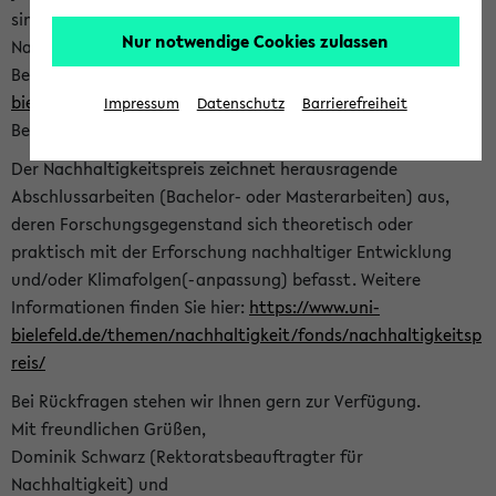
sind herzlich eingeladen sich mit Ihrer Abschlussarbeit beim
Nur notwendige Cookies zulassen
Nachhaltigkeitsbüro zu bewerben. Bitte nutzen Sie für Ihre
Bewerbung dieses Formular<
https://formulare.uni-
bielefeld.de/frontend-server/form/provide/913/
>. Die
Impressum
Datenschutz
Barrierefreiheit
Bewerbungsfrist endet am 30.09.2026.
Der Nachhaltigkeitspreis zeichnet herausragende
Abschlussarbeiten (Bachelor- oder Masterarbeiten) aus,
deren Forschungsgegenstand sich theoretisch oder
praktisch mit der Erforschung nachhaltiger Entwicklung
und/oder Klimafolgen(-anpassung) befasst. Weitere
Informationen finden Sie hier:
https://www.uni-
bielefeld.de/themen/nachhaltigkeit/fonds/nachhaltigkeitsp
reis/
Bei Rückfragen stehen wir Ihnen gern zur Verfügung.
Mit freundlichen Grüßen,
Dominik Schwarz (Rektoratsbeauftragter für
Nachhaltigkeit) und