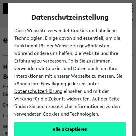
Datenschutzeinstellung
eKVV
Diese Webseite verwendet Cookies und ähnliche
eKVV News
Technologien. Einige davon sind essentiell, um die
Funktionalität der Website zu gewährleisten,
während andere uns helfen, die Website und Ihre
Erfahrung zu verbessern. Falls Sie zustimmen,
Nachhaltigkeitspreis 2026:
verwenden wir Cookies und Daten auch, um Ihre
Bewerbungsphase gestartet (06.08.26)
Interaktionen mit unserer Webseite zu messen. Sie
können Ihre Einwilligung jederzeit unter
Per E-Mail eingestellt von nachhaltigkeitsbuero@uni-
Datenschutzerklärung
einsehen und mit der
bielefeld.de an den Verteiler 'Alle Studierenden':
Wirkung für die Zukunft widerrufen. Auf der Seite
English version below
finden Sie auch zusätzliche Informationen zu den
verwendeten Cookies und Technologien.
Liebe Studierende,
seit 2023 verleiht das Rektorat der Universität Bielefeld
Alle akzeptieren
jährlich den Nachhaltigkeitspreis für Abschlussarbeiten. Sie