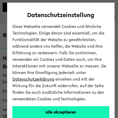
Datenschutzeinstellung
eKVV
Diese Webseite verwendet Cookies und ähnliche
eKVV News
Technologien. Einige davon sind essentiell, um die
Funktionalität der Website zu gewährleisten,
während andere uns helfen, die Website und Ihre
Erfahrung zu verbessern. Falls Sie zustimmen,
Nachhaltigkeitspreis 2026:
verwenden wir Cookies und Daten auch, um Ihre
Bewerbungsphase gestartet (06.08.26)
Interaktionen mit unserer Webseite zu messen. Sie
können Ihre Einwilligung jederzeit unter
Per E-Mail eingestellt von nachhaltigkeitsbuero@uni-
Datenschutzerklärung
einsehen und mit der
bielefeld.de an den Verteiler 'Alle Studierenden':
Wirkung für die Zukunft widerrufen. Auf der Seite
English version below
finden Sie auch zusätzliche Informationen zu den
verwendeten Cookies und Technologien.
Liebe Studierende,
seit 2023 verleiht das Rektorat der Universität Bielefeld
Alle akzeptieren
jährlich den Nachhaltigkeitspreis für Abschlussarbeiten. Sie