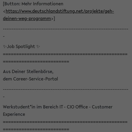
[Button: Mehr Informationen
<
https://www.deutschlandstiftung.net/projekte/geh-
deinen-weg-programm
>]
-----------------------------------------------------------------------
-
✨Job Spotlight ✨
===============================================
=========================
Aus Deiner Stellenbörse,
dem Career-Service-Portal
-----------------------------------------------------------------------
-
Werkstudent*in im Bereich IT - CIO Office - Customer
Experience
===============================================
=========================