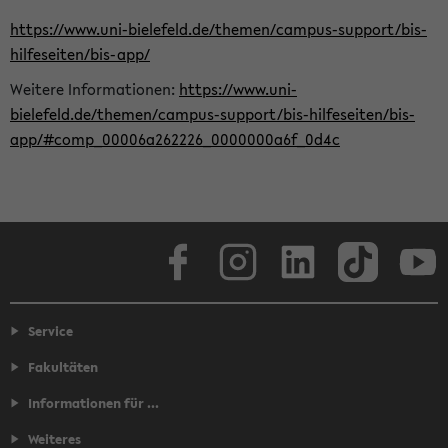
https://www.uni-bielefeld.de/themen/campus-support/bis-
hilfeseiten/bis-app/
Weitere Informationen:
https://www.uni-
bielefeld.de/themen/campus-support/bis-hilfeseiten/bis-
app/#comp_00006a262226_0000000a6f_0d4c
Facebook
Instagram
LinkedIn
TikTok
Youtube
Service
Fakultäten
Informationen für ...
Weiteres