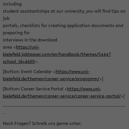
including
student assistantships at our university, you will find tips on
job
portals, checklists for creating application documents and
preparing for
interviews in the download
area <
https://uni-
bielefeld.jobteaser.com/en/handbook/themes/5444?
school_id=4600
>.
[Button: Event Calendar <
https://www.uni-
bielefeld.de/themen/career-service/programm/
>]
[Button: Career Service Portal <
https://www.uni-
bielefeld.de/themen/career-service/career-service-portal/
>]
-----------------------------------------------------------------------
-
Noch Fragen? Schreib uns gerne unter: