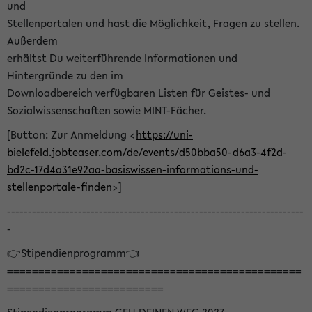
und
Stellenportalen und hast die Möglichkeit, Fragen zu stellen.
Außerdem
erhältst Du weiterführende Informationen und
Hintergründe zu den im
Downloadbereich verfügbaren Listen für Geistes- und
Sozialwissenschaften sowie MINT-Fächer.
[Button: Zur Anmeldung <
https://uni-
bielefeld.jobteaser.com/de/events/d50bba50-d6a3-4f2d-
bd2c-17d4a31e92aa-basiswissen-informations-und-
stellenportale-finden
>]
-----------------------------------------------------------------------
-
👉Stipendienprogramm👈
===============================================
=========================