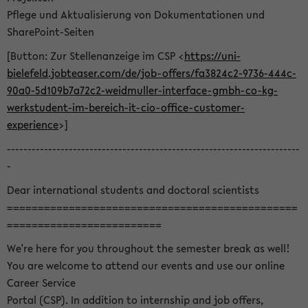
Pflege und Aktualisierung von Dokumentationen und
SharePoint-Seiten
[Button: Zur Stellenanzeige im CSP <
https://uni-
bielefeld.jobteaser.com/de/job-offers/fa3824c2-9736-444c-
90a0-5d109b7a72c2-weidmuller-interface-gmbh-co-kg-
werkstudent-im-bereich-it-cio-office-customer-
experience
>]
-----------------------------------------------------------------------
-
Dear international students and doctoral scientists
===============================================
=========================
We're here for you throughout the semester break as well!
You are welcome to attend our events and use our online
Career Service
Portal (CSP). In addition to internship and job offers,