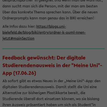
Gesprächspartner*in geeignet und wenn man die Wahl hat,
dann sucht man sich die Person, mit der man am besten
über das konkrete Thema sprechen kann. Über die neuen
Ordnerprompts kann man genau das in BIKI erreichen!
Alle Infos dazu hier:
https://blogs.uni-
bielefeld.de/blog/biki/entry/ordner-k-ouml-nnen-
jetzt#mainSection
Feedback gewünscht: Der digitale
Studierendenausweis in der "Meine Uni"-
App (17.06.26)
Ab sofort gibt es etwas Neues in der „Meine Uni“-App: den
digitalen Studierendenausweis. Damit stellt die Uni eine
Alternative zur bisherigen Plastikkarte bereit, die
Studierende überall dort einsetzen können, wo sie bislang
ihren Ausweis präsentiert haben um sich als Student*in