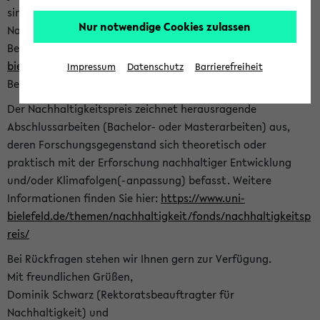
sind herzlich eingeladen sich mit Ihrer Abschlussarbeit beim
Nur notwendige Cookies zulassen
Nachhaltigkeitsbüro zu bewerben. Bitte nutzen Sie für Ihre
Bewerbung dieses Formular<
https://formulare.uni-
bielefeld.de/frontend-server/form/provide/913/
>. Die
Impressum
Datenschutz
Barrierefreiheit
Bewerbungsfrist endet am 30.09.2026.
Der Nachhaltigkeitspreis zeichnet herausragende
Abschlussarbeiten (Bachelor- oder Masterarbeiten) aus,
deren Forschungsgegenstand sich theoretisch oder
praktisch mit der Erforschung nachhaltiger Entwicklung
und/oder Klimafolgen(-anpassung) befasst. Weitere
Informationen finden Sie hier:
https://www.uni-
bielefeld.de/themen/nachhaltigkeit/fonds/nachhaltigkeitsp
reis/
Bei Rückfragen stehen wir Ihnen gern zur Verfügung.
Mit freundlichen Grüßen,
Dominik Schwarz (Rektoratsbeauftragter für
Nachhaltigkeit) und