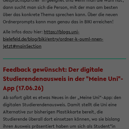
Gesprächspartner*in geeignet und wenn man die Wahl hat,
dann sucht man sich die Person, mit der man am besten
über das konkrete Thema sprechen kann. Über die neuen
Ordnerprompts kann man genau das in BIKI erreichen!
Alle Infos dazu hier:
https://blogs.uni-
bielefeld.de/blog/biki/entry/ordner-k-ouml-nnen-
jetzt#mainSection
Feedback gewünscht: Der digitale
Studierendenausweis in der "Meine Uni"-
App (17.06.26)
Ab sofort gibt es etwas Neues in der „Meine Uni“-App: den
digitalen Studierendenausweis. Damit stellt die Uni eine
Alternative zur bisherigen Plastikkarte bereit, die
Studierende überall dort einsetzen können, wo sie bislang
ihren Ausweis präsentiert haben um sich als Student*in