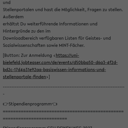
und
Stellenportalen und hast die Möglichkeit, Fragen zu stellen.
Außerdem
erhältst Du weiterführende Informationen und
Hintergründe zu den im
Downloadbereich verfügbaren Listen für Geistes- und
Sozialwissenschaften sowie MINT-Fächer.
[Button: Zur Anmeldung <
https://uni-
bielefeld.jobteaser.com/de/events/d50bba50-d6a3-4f2d-
bd2c-17d4a31e92aa-basiswissen-informations-und-
stellenportale-finden
>]
-----------------------------------------------------------------------
-
👉Stipendienprogramm👈
===============================================
=========================