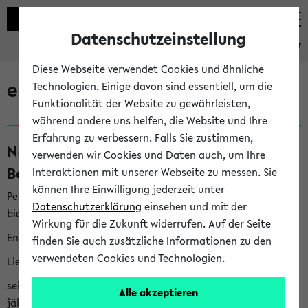
Datenschutzeinstellung
eKVV
Diese Webseite verwendet Cookies und ähnliche
eKVV News
Technologien. Einige davon sind essentiell, um die
Funktionalität der Website zu gewährleisten,
während andere uns helfen, die Website und Ihre
Erfahrung zu verbessern. Falls Sie zustimmen,
Nachhaltigkeitspreis 2026:
verwenden wir Cookies und Daten auch, um Ihre
Bewerbungsphase gestartet (06.08.26)
Interaktionen mit unserer Webseite zu messen. Sie
können Ihre Einwilligung jederzeit unter
Per E-Mail eingestellt von nachhaltigkeitsbuero@uni-
Datenschutzerklärung
einsehen und mit der
bielefeld.de an den Verteiler 'Alle Studierenden':
Wirkung für die Zukunft widerrufen. Auf der Seite
English version below
finden Sie auch zusätzliche Informationen zu den
verwendeten Cookies und Technologien.
Liebe Studierende,
seit 2023 verleiht das Rektorat der Universität Bielefeld
Alle akzeptieren
jährlich den Nachhaltigkeitspreis für Abschlussarbeiten. Sie