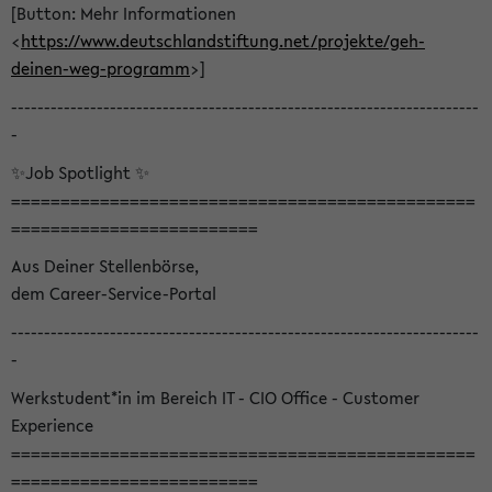
[Button: Mehr Informationen
<
https://www.deutschlandstiftung.net/projekte/geh-
deinen-weg-programm
>]
-----------------------------------------------------------------------
-
✨Job Spotlight ✨
===============================================
=========================
Aus Deiner Stellenbörse,
dem Career-Service-Portal
-----------------------------------------------------------------------
-
Werkstudent*in im Bereich IT - CIO Office - Customer
Experience
===============================================
=========================