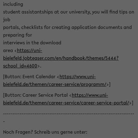
including
student assistantships at our university, you will find tips on
job
portals, checklists for creating application documents and
preparing for
interviews in the download
area <
https://uni-
bielefeld.jobteaser.com/en/handbook/themes/5444?
school_id=4600
>.
[Button: Event Calendar <
https://www.uni-
bielefeld.de/themen/career-service/programm/
>]
[Button: Career Service Portal <
https://www.uni-
bielefeld.de/themen/career-service/career-service-portal/
>]
-----------------------------------------------------------------------
-
Noch Fragen? Schreib uns gerne unter: