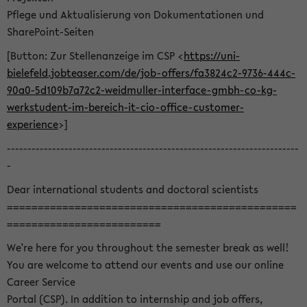
Pflege und Aktualisierung von Dokumentationen und
SharePoint-Seiten
[Button: Zur Stellenanzeige im CSP <
https://uni-
bielefeld.jobteaser.com/de/job-offers/fa3824c2-9736-444c-
90a0-5d109b7a72c2-weidmuller-interface-gmbh-co-kg-
werkstudent-im-bereich-it-cio-office-customer-
experience
>]
-----------------------------------------------------------------------
-
Dear international students and doctoral scientists
===============================================
=========================
We're here for you throughout the semester break as well!
You are welcome to attend our events and use our online
Career Service
Portal (CSP). In addition to internship and job offers,