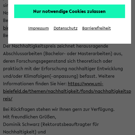
sind herzlich eingeladen sich mit Ihrer Abschlussarbeit beim
Nur notwendige Cookies zulassen
Nachhaltigkeitsbüro zu bewerben. Bitte nutzen Sie für Ihre
Bewerbung dieses Formular<
https://formulare.uni-
bielefeld.de/frontend-server/form/provide/913/
>. Die
Impressum
Datenschutz
Barrierefreiheit
Bewerbungsfrist endet am 30.09.2026.
Der Nachhaltigkeitspreis zeichnet herausragende
Abschlussarbeiten (Bachelor- oder Masterarbeiten) aus,
deren Forschungsgegenstand sich theoretisch oder
praktisch mit der Erforschung nachhaltiger Entwicklung
und/oder Klimafolgen(-anpassung) befasst. Weitere
Informationen finden Sie hier:
https://www.uni-
bielefeld.de/themen/nachhaltigkeit/fonds/nachhaltigkeitsp
reis/
Bei Rückfragen stehen wir Ihnen gern zur Verfügung.
Mit freundlichen Grüßen,
Dominik Schwarz (Rektoratsbeauftragter für
Nachhaltigkeit) und