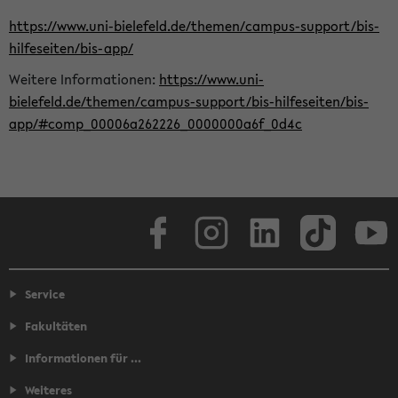
https://www.uni-bielefeld.de/themen/campus-support/bis-
hilfeseiten/bis-app/
Weitere Informationen:
https://www.uni-
bielefeld.de/themen/campus-support/bis-hilfeseiten/bis-
app/#comp_00006a262226_0000000a6f_0d4c
Facebook
Instagram
LinkedIn
TikTok
Youtube
Service
Fakultäten
Informationen für ...
Weiteres