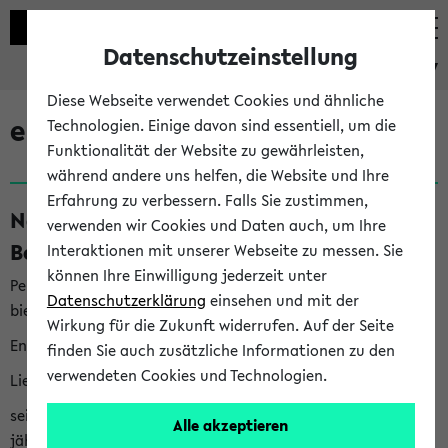
Datenschutzeinstellung
eKVV
Diese Webseite verwendet Cookies und ähnliche
eKVV News
Technologien. Einige davon sind essentiell, um die
Funktionalität der Website zu gewährleisten,
während andere uns helfen, die Website und Ihre
Erfahrung zu verbessern. Falls Sie zustimmen,
Nachhaltigkeitspreis 2026:
verwenden wir Cookies und Daten auch, um Ihre
Bewerbungsphase gestartet (06.08.26)
Interaktionen mit unserer Webseite zu messen. Sie
können Ihre Einwilligung jederzeit unter
Per E-Mail eingestellt von nachhaltigkeitsbuero@uni-
Datenschutzerklärung
einsehen und mit der
bielefeld.de an den Verteiler 'Alle Studierenden':
Wirkung für die Zukunft widerrufen. Auf der Seite
English version below
finden Sie auch zusätzliche Informationen zu den
verwendeten Cookies und Technologien.
Liebe Studierende,
seit 2023 verleiht das Rektorat der Universität Bielefeld
Alle akzeptieren
jährlich den Nachhaltigkeitspreis für Abschlussarbeiten. Sie