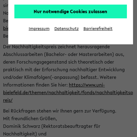
sind herzlich eingeladen sich mit Ihrer Abschlussarbeit beim
Nur notwendige Cookies zulassen
Nachhaltigkeitsbüro zu bewerben. Bitte nutzen Sie für Ihre
Bewerbung dieses Formular<
https://formulare.uni-
bielefeld.de/frontend-server/form/provide/913/
>. Die
Impressum
Datenschutz
Barrierefreiheit
Bewerbungsfrist endet am 30.09.2026.
Der Nachhaltigkeitspreis zeichnet herausragende
Abschlussarbeiten (Bachelor- oder Masterarbeiten) aus,
deren Forschungsgegenstand sich theoretisch oder
praktisch mit der Erforschung nachhaltiger Entwicklung
und/oder Klimafolgen(-anpassung) befasst. Weitere
Informationen finden Sie hier:
https://www.uni-
bielefeld.de/themen/nachhaltigkeit/fonds/nachhaltigkeitsp
reis/
Bei Rückfragen stehen wir Ihnen gern zur Verfügung.
Mit freundlichen Grüßen,
Dominik Schwarz (Rektoratsbeauftragter für
Nachhaltigkeit) und