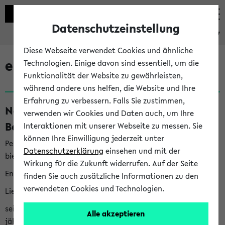
Datenschutzeinstellung
eKVV
Diese Webseite verwendet Cookies und ähnliche
eKVV News
Technologien. Einige davon sind essentiell, um die
Funktionalität der Website zu gewährleisten,
während andere uns helfen, die Website und Ihre
Erfahrung zu verbessern. Falls Sie zustimmen,
Nachhaltigkeitspreis 2026:
verwenden wir Cookies und Daten auch, um Ihre
Bewerbungsphase gestartet (06.08.26)
Interaktionen mit unserer Webseite zu messen. Sie
können Ihre Einwilligung jederzeit unter
Per E-Mail eingestellt von nachhaltigkeitsbuero@uni-
Datenschutzerklärung
einsehen und mit der
bielefeld.de an den Verteiler 'Alle Studierenden':
Wirkung für die Zukunft widerrufen. Auf der Seite
English version below
finden Sie auch zusätzliche Informationen zu den
verwendeten Cookies und Technologien.
Liebe Studierende,
seit 2023 verleiht das Rektorat der Universität Bielefeld
Alle akzeptieren
jährlich den Nachhaltigkeitspreis für Abschlussarbeiten. Sie