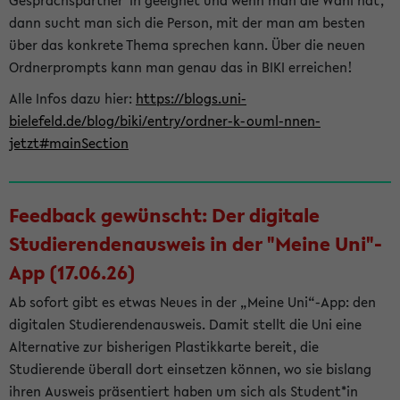
Gesprächspartner*in geeignet und wenn man die Wahl hat,
dann sucht man sich die Person, mit der man am besten
über das konkrete Thema sprechen kann. Über die neuen
Ordnerprompts kann man genau das in BIKI erreichen!
Alle Infos dazu hier:
https://blogs.uni-
bielefeld.de/blog/biki/entry/ordner-k-ouml-nnen-
jetzt#mainSection
Feedback gewünscht: Der digitale
Studierendenausweis in der "Meine Uni"-
App (17.06.26)
Ab sofort gibt es etwas Neues in der „Meine Uni“-App: den
digitalen Studierendenausweis. Damit stellt die Uni eine
Alternative zur bisherigen Plastikkarte bereit, die
Studierende überall dort einsetzen können, wo sie bislang
ihren Ausweis präsentiert haben um sich als Student*in