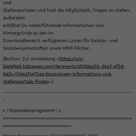
und
Stellenportalen und hast die Möglichkeit, Fragen zu stellen.
Außerdem
erhältst Du weiterführende Informationen und
Hintergründe zu den im
Downloadbereich verfügbaren Listen für Geistes- und
Sozialwissenschaften sowie MINT-Fächer.
[Button: Zur Anmeldung <
https://uni-
bielefeld.jobteaser.com/de/events/d50bba50-d6a3-4f2d-
bd2c-17d4a31e92aa-basiswissen-informations-und-
stellenportale-finden
>]
-----------------------------------------------------------------------
-
👉Stipendienprogramm👈
===============================================
=========================