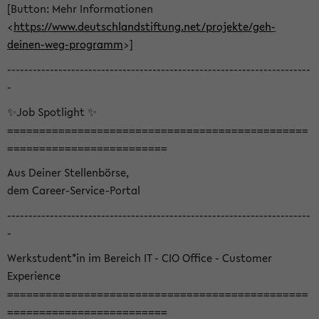
[Button: Mehr Informationen
<
https://www.deutschlandstiftung.net/projekte/geh-
deinen-weg-programm
>]
-----------------------------------------------------------------------
-
✨Job Spotlight ✨
===============================================
=========================
Aus Deiner Stellenbörse,
dem Career-Service-Portal
-----------------------------------------------------------------------
-
Werkstudent*in im Bereich IT - CIO Office - Customer
Experience
===============================================
=========================