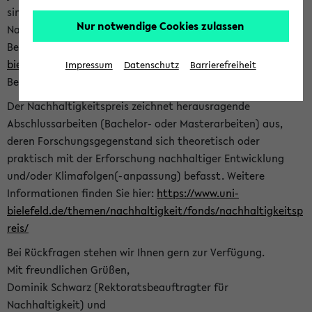
sind herzlich eingeladen sich mit Ihrer Abschlussarbeit beim
Nur notwendige Cookies zulassen
Nachhaltigkeitsbüro zu bewerben. Bitte nutzen Sie für Ihre
Bewerbung dieses Formular<
https://formulare.uni-
bielefeld.de/frontend-server/form/provide/913/
>. Die
Impressum
Datenschutz
Barrierefreiheit
Bewerbungsfrist endet am 30.09.2026.
Der Nachhaltigkeitspreis zeichnet herausragende
Abschlussarbeiten (Bachelor- oder Masterarbeiten) aus,
deren Forschungsgegenstand sich theoretisch oder
praktisch mit der Erforschung nachhaltiger Entwicklung
und/oder Klimafolgen(-anpassung) befasst. Weitere
Informationen finden Sie hier:
https://www.uni-
bielefeld.de/themen/nachhaltigkeit/fonds/nachhaltigkeitsp
reis/
Bei Rückfragen stehen wir Ihnen gern zur Verfügung.
Mit freundlichen Grüßen,
Dominik Schwarz (Rektoratsbeauftragter für
Nachhaltigkeit) und