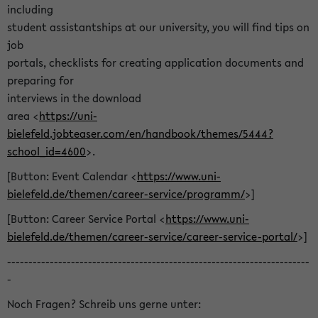
including
student assistantships at our university, you will find tips on
job
portals, checklists for creating application documents and
preparing for
interviews in the download
area <
https://uni-
bielefeld.jobteaser.com/en/handbook/themes/5444?
school_id=4600
>.
[Button: Event Calendar <
https://www.uni-
bielefeld.de/themen/career-service/programm/
>]
[Button: Career Service Portal <
https://www.uni-
bielefeld.de/themen/career-service/career-service-portal/
>]
-----------------------------------------------------------------------
-
Noch Fragen? Schreib uns gerne unter: