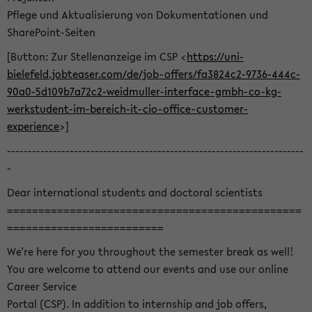
Pflege und Aktualisierung von Dokumentationen und
SharePoint-Seiten
[Button: Zur Stellenanzeige im CSP <
https://uni-
bielefeld.jobteaser.com/de/job-offers/fa3824c2-9736-444c-
90a0-5d109b7a72c2-weidmuller-interface-gmbh-co-kg-
werkstudent-im-bereich-it-cio-office-customer-
experience
>]
-----------------------------------------------------------------------
-
Dear international students and doctoral scientists
===============================================
=========================
We're here for you throughout the semester break as well!
You are welcome to attend our events and use our online
Career Service
Portal (CSP). In addition to internship and job offers,