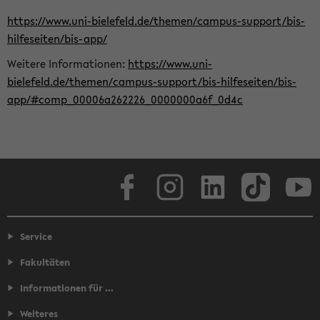
https://www.uni-bielefeld.de/themen/campus-support/bis-
hilfeseiten/bis-app/
Weitere Informationen:
https://www.uni-
bielefeld.de/themen/campus-support/bis-hilfeseiten/bis-
app/#comp_00006a262226_0000000a6f_0d4c
Facebook
Instagram
LinkedIn
TikTok
Youtube
Service
Fakultäten
Informationen für ...
Weiteres