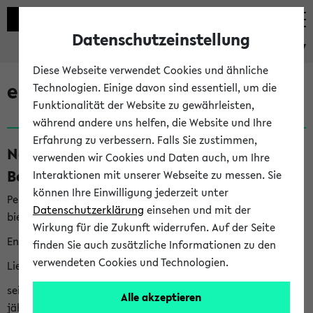
Datenschutzeinstellung
eKVV
Diese Webseite verwendet Cookies und ähnliche
eKVV News
Technologien. Einige davon sind essentiell, um die
Funktionalität der Website zu gewährleisten,
während andere uns helfen, die Website und Ihre
Erfahrung zu verbessern. Falls Sie zustimmen,
Nachhaltigkeitspreis 2026:
verwenden wir Cookies und Daten auch, um Ihre
Bewerbungsphase gestartet (06.08.26)
Interaktionen mit unserer Webseite zu messen. Sie
können Ihre Einwilligung jederzeit unter
Per E-Mail eingestellt von nachhaltigkeitsbuero@uni-
Datenschutzerklärung
einsehen und mit der
bielefeld.de an den Verteiler 'Alle Studierenden':
Wirkung für die Zukunft widerrufen. Auf der Seite
English version below
finden Sie auch zusätzliche Informationen zu den
verwendeten Cookies und Technologien.
Liebe Studierende,
seit 2023 verleiht das Rektorat der Universität Bielefeld
Alle akzeptieren
jährlich den Nachhaltigkeitspreis für Abschlussarbeiten. Sie