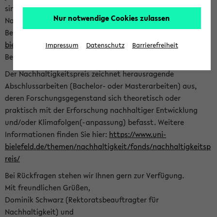
sind herzlich eingeladen sich mit Ihrer Abschlussarbeit beim
Nur notwendige Cookies zulassen
Nachhaltigkeitsbüro zu bewerben. Bitte nutzen Sie für Ihre
Bewerbung dieses Formular<
https://formulare.uni-
bielefeld.de/frontend-server/form/provide/913/
>. Die
Impressum
Datenschutz
Barrierefreiheit
Bewerbungsfrist endet am 30.09.2026.
Der Nachhaltigkeitspreis zeichnet herausragende
Abschlussarbeiten (Bachelor- oder Masterarbeiten) aus,
deren Forschungsgegenstand sich theoretisch oder
praktisch mit der Erforschung nachhaltiger Entwicklung
und/oder Klimafolgen(-anpassung) befasst. Weitere
Informationen finden Sie hier:
https://www.uni-
bielefeld.de/themen/nachhaltigkeit/fonds/nachhaltigkeitsp
reis/
Bei Rückfragen stehen wir Ihnen gern zur Verfügung.
Mit freundlichen Grüßen,
Dominik Schwarz (Rektoratsbeauftragter für
Nachhaltigkeit) und