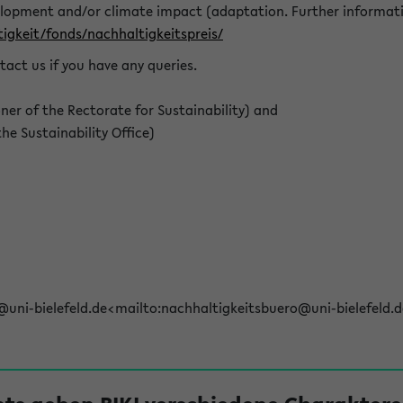
elopment and/or climate impact (adaptation. Further informat
igkeit/fonds/nachhaltigkeitspreis/
tact us if you have any queries.
r of the Rectorate for Sustainability) and
e Sustainability Office)
@uni-bielefeld.de<mailto:nachhaltigkeitsbuero@uni-bielefeld.