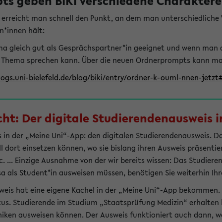
s geben BIKI verschiedene Charaktere 
t erreicht man schnell den Punkt, an dem man unterschiedlich
n*innen hält:
hema gleich gut als Gesprächspartner*in geeignet und wenn man 
 Thema sprechen kann. Über die neuen Ordnerprompts kann man 
logs.uni-bielefeld.de/blog/biki/entry/ordner-k-ouml-nnen-jetz
t: Der digitale Studierendenausweis in
 in der „Meine Uni“-App: den digitalen Studierendenausweis. Dami
ll dort einsetzen können, wo sie bislang ihren Ausweis präsenti
 ... Einzige Ausnahme von der wir bereits wissen: Das Studiere
sa als Student*in ausweisen müssen, benötigen Sie weiterhin Ihr
weis hat eine eigene Kachel in der „Meine Uni“-App bekommen.
tus. Studierende im Studium „Staatsprüfung Medizin“ erhalten h
liniken ausweisen können. Der Ausweis funktioniert auch dann, we