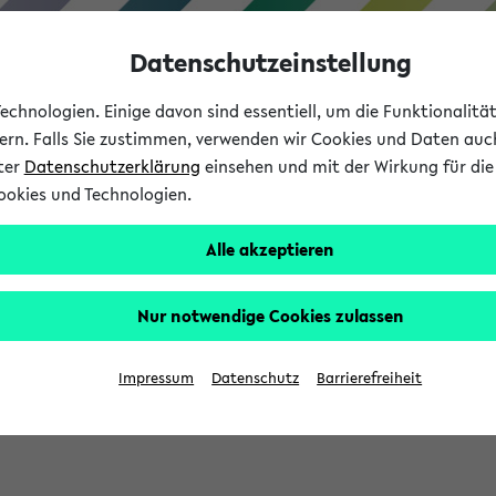
Datenschutzeinstellung
chnologien. Einige davon sind essentiell, um die Funktionalit
sern. Falls Sie zustimmen, verwenden wir Cookies und Daten auc
nter
Datenschutzerklärung
einsehen und mit der Wirkung für die 
ookies und Technologien.
Studium
Lehre
International
Alle akzeptieren
Nur notwendige Cookies zulassen
eis 2026: Bewerbungsphase gestartet (
Impressum
Datenschutz
Barrierefreiheit
chhaltigkeitsbuero@uni-bielefeld.de an den Verteiler 'Alle Studie