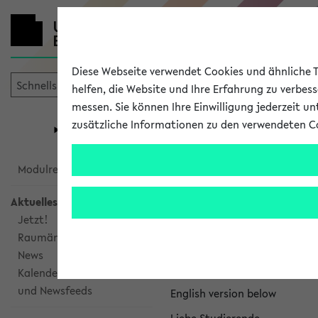
Diese Webseite verwendet Cookies und ähnliche Te
helfen, die Website und Ihre Erfahrung zu verbes
messen. Sie können Ihre Einwilligung jederzeit u
mein
Start
eKVV
zusätzliche Informationen zu den verwendeten C
Universität
Forschung
Studiengangsauswahl
eKVV News
Modulrecherche
Aktuelles
Jetzt!
Raumänderungen
Nachhaltigkeitspr
News
Per E-Mail eingestellt von na
Kalenderintegration
und Newsfeeds
English version below