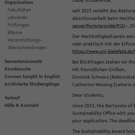
Liebe Studierende,
Organisation
Fakultäten
seit 2023 verleiht das Rektora
Lehrende
Abschlussarbeit beim Nachhal
Prüfungen
server/form/provide/913/
>. D
Räume
Der Nachhaltigkeitspreis zei
Veranstaltungs-
oder praktisch mit der Erfor
überschneidungen
https://www.uni-bielefeld.de
Semesterauswahl
Bei Rückfragen stehen wir Ih
Kombisuche
Mit freundlichen Grüßen,
Courses taught in English
Dominik Schwarz (Rektoratsb
Archivierte Studiengänge
Catharina Wessing (Leiterin 
Dear students,
Verlauf
Hilfe & Kontakt
since 2023, the Rectorate of B
Sustainability Office with you
your application. The deadlin
The Sustainability Award hono