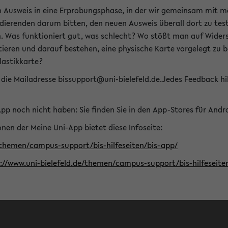
n Ausweis in eine Erprobungsphase, in der wir gemeinsam mit m
dierenden darum bitten, den neuen Ausweis überall dort zu test
n. Was funktioniert gut, was schlecht? Wo stößt man auf Widers
ptieren und darauf bestehen, eine physische Karte vorgelegt z
Plastikkarte?
die Mailadresse bissupport@uni-bielefeld.de.Jedes Feedback hil
-App noch nicht haben: Sie finden Sie in den App-Stores für And
nen der Meine Uni-App bietet diese Infoseite:
/themen/campus-support/bis-hilfeseiten/bis-app/
s://www.uni-bielefeld.de/themen/campus-support/bis-hilfese