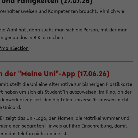
und Fähigkeiten (27.07.26)
e Verhaltensweisen und Kompetenzen braucht. Ähnlich wie
die Wahl hat, dann sucht man sich die Person, mit der man
genau das in BIKI erreichen!
t#mainSection
 der "Meine Uni"-App (17.06.26)
t stellt die Uni eine Alternative zur bisherigen Plastikkarte
ert haben um sich als Student*in auszuweisen: Im Kino, an der
ndenwerk akzeptiert den digitalen Universitätsausweis nicht,
e Unicard.
 Er zeigt das Uni-Logo, den Namen, die Matrikelnummer und
ier einen separaten Hinweis auf ihre Einschreibung, damit
nn das Telefon nicht online ist.