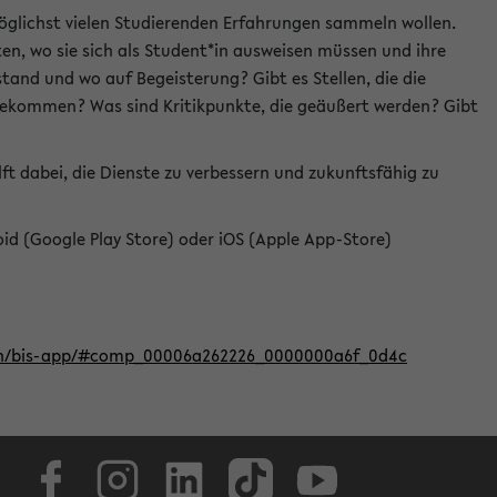
öglichst vielen Studierenden Erfahrungen sammeln wollen.
en, wo sie sich als Student*in ausweisen müssen und ihre
tand und wo auf Begeisterung? Gibt es Stellen, die die
u bekommen? Was sind Kritikpunkte, die geäußert werden? Gibt
ft dabei, die Dienste zu verbessern und zukunftsfähig zu
roid (Google Play Store) oder iOS (Apple App-Store)
iten/bis-app/#comp_00006a262226_0000000a6f_0d4c
Facebook
Instagram
LinkedIn
TikTok
Youtube