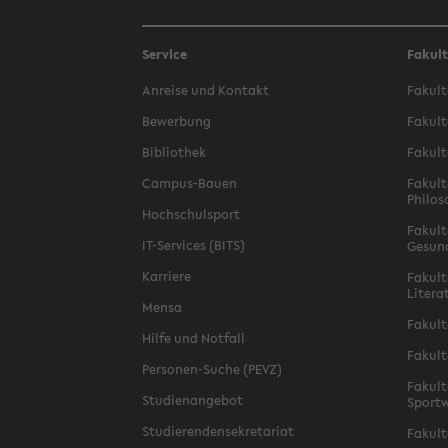
Service
Fakul
Anreise und Kontakt
Fakult
Bewerbung
Fakult
Bibliothek
Fakult
Campus-Bauen
Fakult
Philos
Hochschulsport
Fakult
IT-Services (BITS)
Gesun
Karriere
Fakult
Litera
Mensa
Fakult
Hilfe und Notfall
Fakult
Personen-Suche (PEVZ)
Fakult
Studienangebot
Sportw
Studierendensekretariat
Fakult