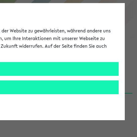
eKVV
ät der Website zu gewährleisten, während andere uns
h, um Ihre Interaktionen mit unserer Webseite zu
Zukunft widerrufen. Auf der Seite finden Sie auch
Meine Uni
EN
ANMELDEN
06.08.26)
renden':