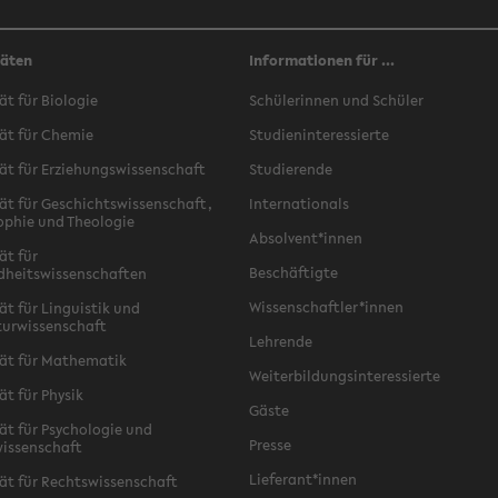
täten
Informationen für ...
ät für Biologie
Schülerinnen und Schüler
ät für Chemie
Studieninteressierte
ät für Erziehungswissenschaft
Studierende
ät für Geschichtswissenschaft,
Internationals
ophie und Theologie
Absolvent*innen
ät für
Beschäftigte
dheitswissenschaften
Wissenschaftler*innen
ät für Linguistik und
turwissenschaft
Lehrende
ät für Mathematik
Weiterbildungsinteressierte
ät für Physik
Gäste
ät für Psychologie und
Presse
issenschaft
Lieferant*innen
ät für Rechtswissenschaft