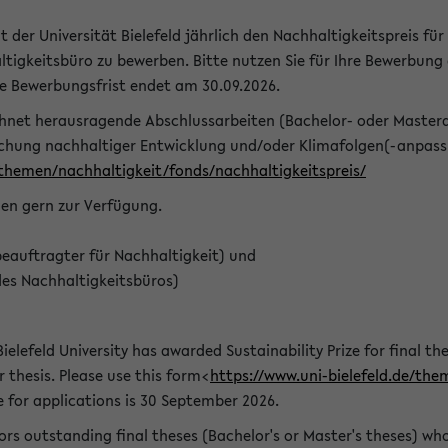
t der Universität Bielefeld jährlich den Nachhaltigkeitspreis für
tigkeitsbüro zu bewerben. Bitte nutzen Sie für Ihre Bewerbung
ie Bewerbungsfrist endet am 30.09.2026.
chnet herausragende Abschlussarbeiten (Bachelor- oder Master
schung nachhaltiger Entwicklung und/oder Klimafolgen(-anpassu
/themen/nachhaltigkeit/fonds/nachhaltigkeitspreis/
nen gern zur Verfügung.
eauftragter für Nachhaltigkeit) und
des Nachhaltigkeitsbüros)
ielefeld University has awarded Sustainability Prize for final the
r thesis. Please use this form<
https://www.uni-bielefeld.de/the
e for applications is 30 September 2026.
rs outstanding final theses (Bachelor's or Master's theses) whos