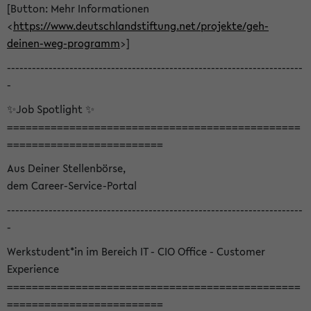
[Button: Mehr Informationen
<
https://www.deutschlandstiftung.net/projekte/geh-
deinen-weg-programm
>]
-----------------------------------------------------------------------
-
✨Job Spotlight ✨
===============================================
=========================
Aus Deiner Stellenbörse,
dem Career-Service-Portal
-----------------------------------------------------------------------
-
Werkstudent*in im Bereich IT - CIO Office - Customer
Experience
===============================================
=========================