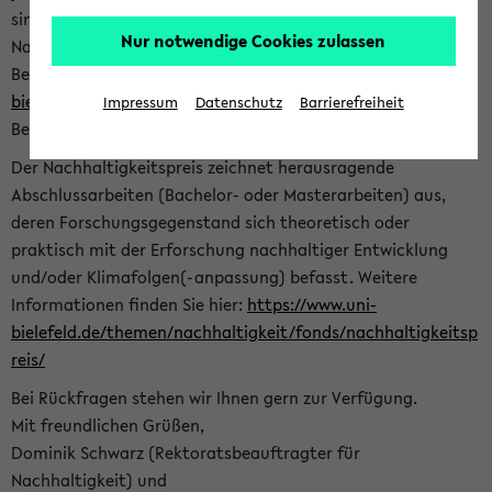
sind herzlich eingeladen sich mit Ihrer Abschlussarbeit beim
Nur notwendige Cookies zulassen
Nachhaltigkeitsbüro zu bewerben. Bitte nutzen Sie für Ihre
Bewerbung dieses Formular<
https://formulare.uni-
bielefeld.de/frontend-server/form/provide/913/
>. Die
Impressum
Datenschutz
Barrierefreiheit
Bewerbungsfrist endet am 30.09.2026.
Der Nachhaltigkeitspreis zeichnet herausragende
Abschlussarbeiten (Bachelor- oder Masterarbeiten) aus,
deren Forschungsgegenstand sich theoretisch oder
praktisch mit der Erforschung nachhaltiger Entwicklung
und/oder Klimafolgen(-anpassung) befasst. Weitere
Informationen finden Sie hier:
https://www.uni-
bielefeld.de/themen/nachhaltigkeit/fonds/nachhaltigkeitsp
reis/
Bei Rückfragen stehen wir Ihnen gern zur Verfügung.
Mit freundlichen Grüßen,
Dominik Schwarz (Rektoratsbeauftragter für
Nachhaltigkeit) und