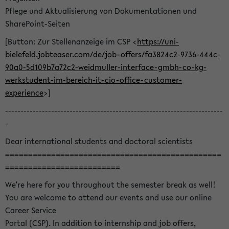
Pflege und Aktualisierung von Dokumentationen und
SharePoint-Seiten
[Button: Zur Stellenanzeige im CSP <
https://uni-
bielefeld.jobteaser.com/de/job-offers/fa3824c2-9736-444c-
90a0-5d109b7a72c2-weidmuller-interface-gmbh-co-kg-
werkstudent-im-bereich-it-cio-office-customer-
experience
>]
-----------------------------------------------------------------------
-
Dear international students and doctoral scientists
===============================================
=========================
We're here for you throughout the semester break as well!
You are welcome to attend our events and use our online
Career Service
Portal (CSP). In addition to internship and job offers,