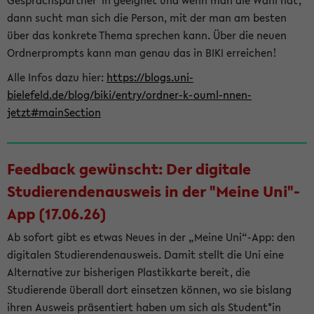
Gesprächspartner*in geeignet und wenn man die Wahl hat,
dann sucht man sich die Person, mit der man am besten
über das konkrete Thema sprechen kann. Über die neuen
Ordnerprompts kann man genau das in BIKI erreichen!
Alle Infos dazu hier:
https://blogs.uni-
bielefeld.de/blog/biki/entry/ordner-k-ouml-nnen-
jetzt#mainSection
Feedback gewünscht: Der digitale
Studierendenausweis in der "Meine Uni"-
App (17.06.26)
Ab sofort gibt es etwas Neues in der „Meine Uni“-App: den
digitalen Studierendenausweis. Damit stellt die Uni eine
Alternative zur bisherigen Plastikkarte bereit, die
Studierende überall dort einsetzen können, wo sie bislang
ihren Ausweis präsentiert haben um sich als Student*in