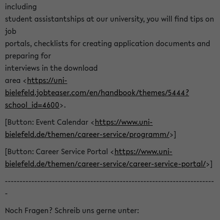
including
student assistantships at our university, you will find tips on
job
portals, checklists for creating application documents and
preparing for
interviews in the download
area <
https://uni-
bielefeld.jobteaser.com/en/handbook/themes/5444?
school_id=4600
>.
[Button: Event Calendar <
https://www.uni-
bielefeld.de/themen/career-service/programm/
>]
[Button: Career Service Portal <
https://www.uni-
bielefeld.de/themen/career-service/career-service-portal/
>]
-----------------------------------------------------------------------
-
Noch Fragen? Schreib uns gerne unter: