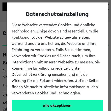
Datenschutzeinstellung
eKVV
Diese Webseite verwendet Cookies und ähnliche
eKVV News
Technologien. Einige davon sind essentiell, um die
Funktionalität der Website zu gewährleisten,
während andere uns helfen, die Website und Ihre
Erfahrung zu verbessern. Falls Sie zustimmen,
Nachhaltigkeitspreis 2026:
verwenden wir Cookies und Daten auch, um Ihre
Bewerbungsphase gestartet (06.08.26)
Interaktionen mit unserer Webseite zu messen. Sie
können Ihre Einwilligung jederzeit unter
Per E-Mail eingestellt von nachhaltigkeitsbuero@uni-
Datenschutzerklärung
einsehen und mit der
bielefeld.de an den Verteiler 'Alle Studierenden':
Wirkung für die Zukunft widerrufen. Auf der Seite
English version below
finden Sie auch zusätzliche Informationen zu den
verwendeten Cookies und Technologien.
Liebe Studierende,
seit 2023 verleiht das Rektorat der Universität Bielefeld
Alle akzeptieren
jährlich den Nachhaltigkeitspreis für Abschlussarbeiten. Sie