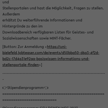
und
Stellenportalen und hast die Möglichkeit, Fragen zu stellen.
Außerdem
erhältst Du weiterführende Informationen und
Hintergründe zu den im
Downloadbereich verfügbaren Listen für Geistes- und
Sozialwissenschaften sowie MINT-Fächer.
[Button: Zur Anmeldung <
https://uni-
bielefeld.jobteaser.com/de/events/d50bba50-d6a3-4f2d-
bd2c-17d4a31e92aa-basiswissen-informations-und-
stellenportale-finden
>]
-----------------------------------------------------------------------
-
👉Stipendienprogramm👈
===============================================
=========================