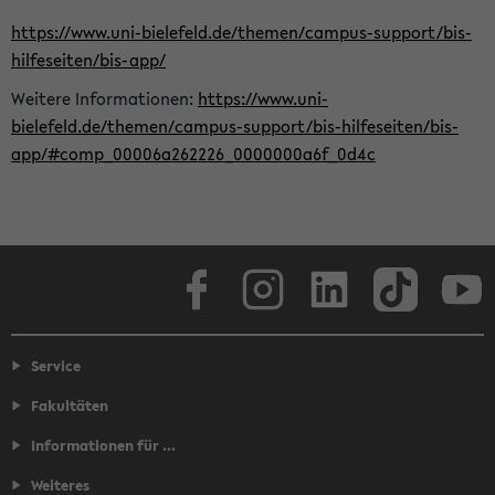
https://www.uni-bielefeld.de/themen/campus-support/bis-
hilfeseiten/bis-app/
Weitere Informationen:
https://www.uni-
bielefeld.de/themen/campus-support/bis-hilfeseiten/bis-
app/#comp_00006a262226_0000000a6f_0d4c
Facebook
Instagram
LinkedIn
TikTok
Youtube
Service
Fakultäten
Informationen für ...
Weiteres