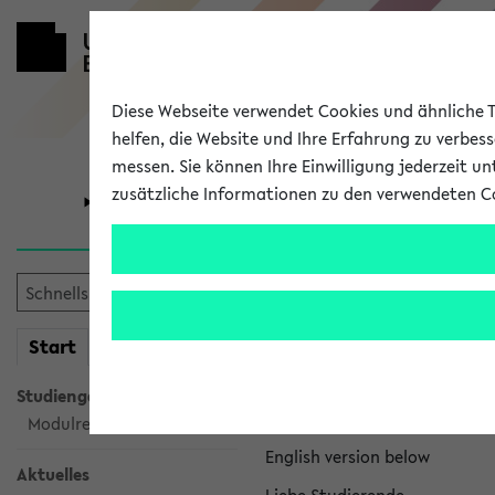
Diese Webseite verwendet Cookies und ähnliche Te
helfen, die Website und Ihre Erfahrung zu verbes
messen. Sie können Ihre Einwilligung jederzeit u
zusätzliche Informationen zu den verwendeten C
Universität
Forschung
eKVV News
mein
Start
eKVV
Nachhaltigkeitspr
Studiengangsauswahl
Per E-Mail eingestellt von na
Modulrecherche
English version below
Aktuelles