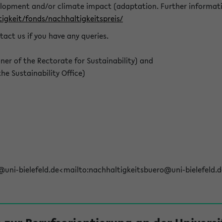
elopment and/or climate impact (adaptation. Further informat
igkeit/fonds/nachhaltigkeitspreis/
tact us if you have any queries.
r of the Rectorate for Sustainability) and
e Sustainability Office)
@uni-bielefeld.de<mailto:nachhaltigkeitsbuero@uni-bielefeld.