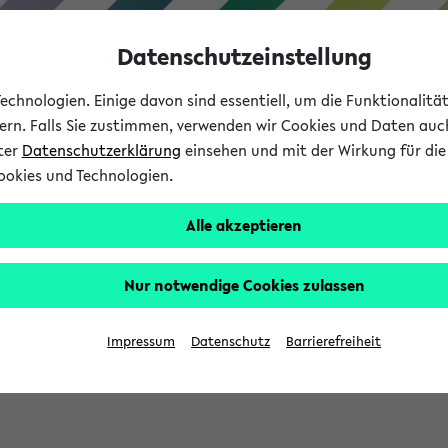
Datenschutzeinstellung
chnologien. Einige davon sind essentiell, um die Funktionalit
sern. Falls Sie zustimmen, verwenden wir Cookies und Daten auc
nter
Datenschutzerklärung
einsehen und mit der Wirkung für die 
ookies und Technologien.
Studium
Lehre
International
Alle akzeptieren
Nur notwendige Cookies zulassen
eis 2026: Bewerbungsphase gestartet (
Impressum
Datenschutz
Barrierefreiheit
chhaltigkeitsbuero@uni-bielefeld.de an den Verteiler 'Alle Studie