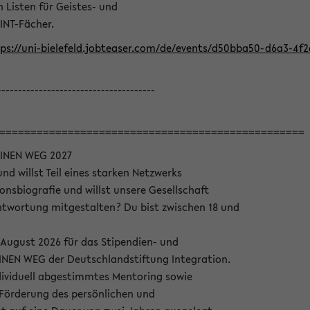
Listen für Geistes- und
INT-Fächer.
ps://uni-bielefeld.jobteaser.com/de/events/d50bba50-d6a3-4f
--------------------------------------
=================================================
INEN WEG 2027
nd willst Teil eines starken Netzwerks
onsbiografie und willst unsere Gesellschaft
wortung mitgestalten? Du bist zwischen 18 und
 August 2026 für das Stipendien- und
EN WEG der Deutschlandstiftung Integration.
dividuell abgestimmtes Mentoring sowie
 Förderung des persönlichen und