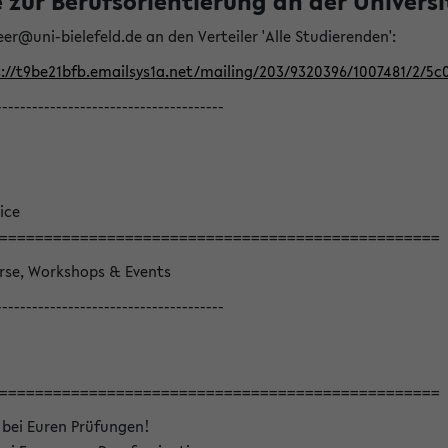
ur Berufsorientierung an der Universitä
eer@uni-bielefeld.de an den Verteiler 'Alle Studierenden':
://t9be21bfb.emailsys1a.net/mailing/203/9320396/1007481/2/5c
--------------------------------------
ice
=================================================
örse, Workshops & Events
--------------------------------------
=================================================
 bei Euren Prüfungen!