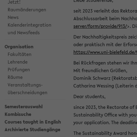
Liebe Studierende,
Jetzt!
Raumänderungen
seit 2023 verleiht das Rektora
News
Abschlussarbeit beim Nachhal
Kalenderintegration
server/form/provide/913/
>. D
und Newsfeeds
Der Nachhaltigkeitspreis zei
oder praktisch mit der Erfor
Organisation
https://www.uni-bielefeld.de
Fakultäten
Lehrende
Bei Rückfragen stehen wir Ih
Prüfungen
Mit freundlichen Grüßen,
Räume
Dominik Schwarz (Rektoratsb
Veranstaltungs-
Catharina Wessing (Leiterin 
überschneidungen
Dear students,
Semesterauswahl
since 2023, the Rectorate of B
Kombisuche
Sustainability Office with you
Courses taught in English
your application. The deadlin
Archivierte Studiengänge
The Sustainability Award hono