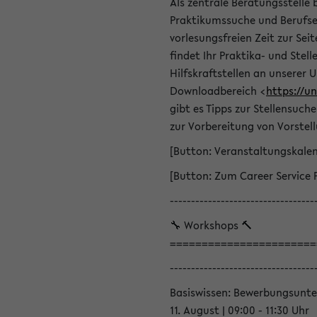
Als zentrale Beratungsstelle 
Praktikumssuche und Berufsei
vorlesungsfreien Zeit zur Seit
findet Ihr Praktika- und Ste
Hilfskraftstellen an unserer U
Downloadbereich <
https://u
gibt es Tipps zur Stellensuc
zur Vorbereitung von Vorstel
[Button: Veranstaltungskale
[Button: Zum Career Service 
----------------------------------
🔧 Workshops 🔨
=======================
----------------------------------
Basiswissen: Bewerbungsunte
11. August | 09:00 - 11:30 Uhr