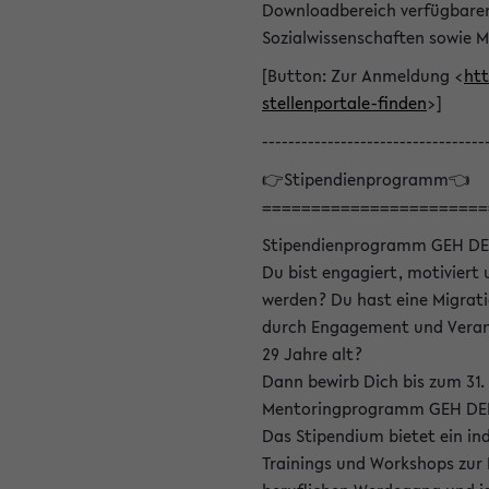
Downloadbereich verfügbaren 
Sozialwissenschaften sowie M
[Button: Zur Anmeldung <
htt
stellenportale-finden
>]
----------------------------------
👉Stipendienprogramm👈
=======================
Stipendienprogramm GEH DE
Du bist engagiert, motiviert u
werden? Du hast eine Migrati
durch Engagement und Verant
29 Jahre alt?
Dann bewirb Dich bis zum 31.
Mentoringprogramm GEH DEIN
Das Stipendium bietet ein in
Trainings und Workshops zur