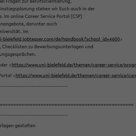
bei Fragen zur Berufsorientierung,
nstiegsplanung stehen wir Euch auch in der
e. Im online Career Service Portal (CSP)
llenangebote, darunter auch
niversität. Im
ni-bielefeld.jobteaser.com/de/handbook?school_id=4600
>
he, Checklisten zu Bewerbungsunterlagen und
lungsgesprächen.
nder <
https://www.uni-bielefeld.de/themen/career-service/pro
Portal <
https://www.uni-bielefeld.de/themen/career-service/car
--------------------------------------
=================================================
--------------------------------------
rlagen gestalten