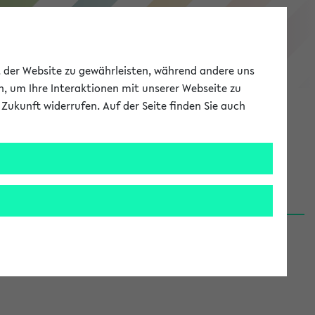
eKVV
ät der Website zu gewährleisten, während andere uns
h, um Ihre Interaktionen mit unserer Webseite zu
Zukunft widerrufen. Auf der Seite finden Sie auch
Meine Uni
EN
ANMELDEN
06.08.26)
renden':