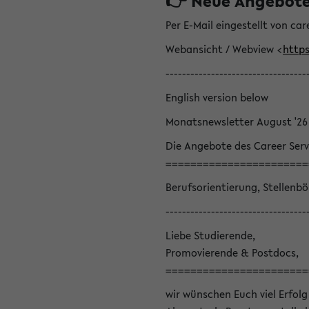
👉 Neue Angebote z
Per E-Mail eingestellt von car
Webansicht / Webview <
https
----------------------------------
English version below
Monatsnewsletter August '26
Die Angebote des Career Serv
=======================
Berufsorientierung, Stellenb
----------------------------------
Liebe Studierende,
Promovierende & Postdocs,
=======================
wir wünschen Euch viel Erfolg