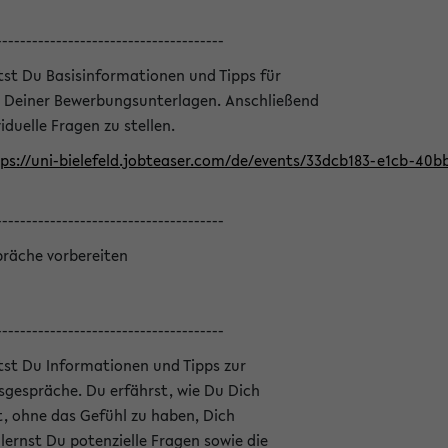
--------------------------------------
ltst Du Basisinformationen und Tipps für
 Deiner Bewerbungsunterlagen. Anschließend
iduelle Fragen zu stellen.
ps://uni-bielefeld.jobteaser.com/de/events/33dcb183-e1cb-40
--------------------------------------
präche vorbereiten
--------------------------------------
ltst Du Informationen und Tipps zur
sgespräche. Du erfährst, wie Du Dich
, ohne das Gefühl zu haben, Dich
ernst Du potenzielle Fragen sowie die