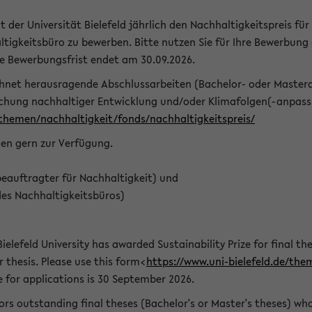
t der Universität Bielefeld jährlich den Nachhaltigkeitspreis für
tigkeitsbüro zu bewerben. Bitte nutzen Sie für Ihre Bewerbung
ie Bewerbungsfrist endet am 30.09.2026.
chnet herausragende Abschlussarbeiten (Bachelor- oder Master
schung nachhaltiger Entwicklung und/oder Klimafolgen(-anpassu
/themen/nachhaltigkeit/fonds/nachhaltigkeitspreis/
nen gern zur Verfügung.
eauftragter für Nachhaltigkeit) und
des Nachhaltigkeitsbüros)
ielefeld University has awarded Sustainability Prize for final the
r thesis. Please use this form<
https://www.uni-bielefeld.de/the
e for applications is 30 September 2026.
rs outstanding final theses (Bachelor's or Master's theses) whos