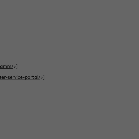
gramm/
>]
eer-service-portal/
>]