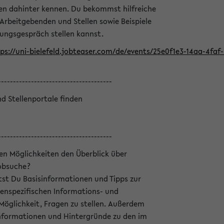
en dahinter kennen. Du bekommst hilfreiche
 Arbeitgebenden und Stellen sowie Beispiele
lungsgespräch stellen kannst.
ps://uni-bielefeld.jobteaser.com/de/events/25e0f1e3-14aa-4fa
--------------------------------------
nd Stellenportale finden
--------------------------------------
hen Möglichkeiten den Überblick über
Jobsuche?
ltst Du Basisinformationen und Tipps zur
enspezifischen Informations- und
 Möglichkeit, Fragen zu stellen. Außerdem
Informationen und Hintergründe zu den im