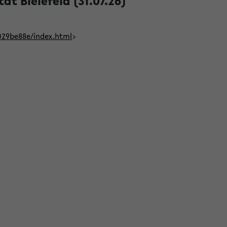
t Bielefeld (31.07.26)
029be88e/index.html
>