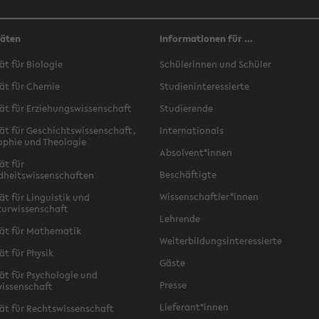
täten
Informationen für ...
ät für Biologie
Schülerinnen und Schüler
ät für Chemie
Studieninteressierte
ät für Erziehungswissenschaft
Studierende
ät für Geschichtswissenschaft,
Internationals
ophie und Theologie
Absolvent*innen
ät für
Beschäftigte
dheitswissenschaften
Wissenschaftler*innen
ät für Linguistik und
turwissenschaft
Lehrende
ät für Mathematik
Weiterbildungsinteressierte
ät für Physik
Gäste
ät für Psychologie und
Presse
issenschaft
Lieferant*innen
ät für Rechtswissenschaft