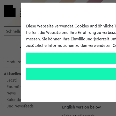
Diese Webseite verwendet Cookies und ähnliche Te
helfen, die Website und Ihre Erfahrung zu verbes
messen. Sie können Ihre Einwilligung jederzeit u
mein
Start
eKVV
zusätzliche Informationen zu den verwendeten C
Universität
Forschung
Studiengangsauswahl
eKVV News
Modulrecherche
Aktuelles
Jetzt!
Raumänderungen
Nachhaltigkeitspr
News
Per E-Mail eingestellt von na
Kalenderintegration
und Newsfeeds
English version below