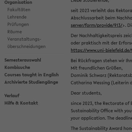
Liebe Studierende,
Organisation
Fakultäten
seit 2023 verleiht das Rektora
Lehrende
Abschlussarbeit beim Nachhal
Prüfungen
server/form/provide/913/
>. D
Räume
Der Nachhaltigkeitspreis zei
Veranstaltungs-
oder praktisch mit der Erfor
überschneidungen
https://www.uni-bielefeld.de
Semesterauswahl
Bei Rückfragen stehen wir Ih
Kombisuche
Mit freundlichen Grüßen,
Courses taught in English
Dominik Schwarz (Rektoratsb
Archivierte Studiengänge
Catharina Wessing (Leiterin 
Dear students,
Verlauf
Hilfe & Kontakt
since 2023, the Rectorate of B
Sustainability Office with you
your application. The deadlin
The Sustainability Award hono