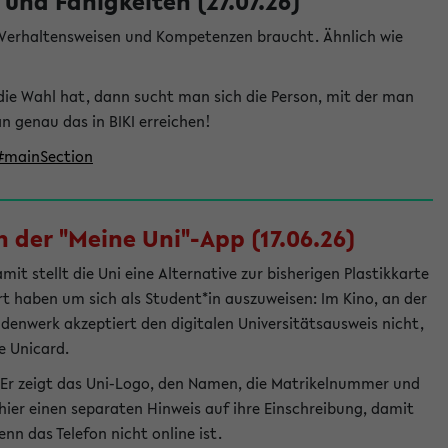
und Fähigkeiten (27.07.26)
e Verhaltensweisen und Kompetenzen braucht. Ähnlich wie
die Wahl hat, dann sucht man sich die Person, mit der man
genau das in BIKI erreichen!
t#mainSection
 der "Meine Uni"-App (17.06.26)
t stellt die Uni eine Alternative zur bisherigen Plastikkarte
ert haben um sich als Student*in auszuweisen: Im Kino, an der
ndenwerk akzeptiert den digitalen Universitätsausweis nicht,
e Unicard.
 Er zeigt das Uni-Logo, den Namen, die Matrikelnummer und
ier einen separaten Hinweis auf ihre Einschreibung, damit
nn das Telefon nicht online ist.