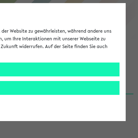
eKVV
ät der Website zu gewährleisten, während andere uns
h, um Ihre Interaktionen mit unserer Webseite zu
Zukunft widerrufen. Auf der Seite finden Sie auch
Meine Uni
EN
ANMELDEN
06.08.26)
renden':