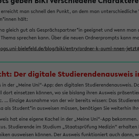
s geben BIKI verschiedene Charaktere 
t erreicht man schnell den Punkt, an dem man unterschiedlich
n*innen hält:
hema gleich gut als Gesprächspartner*in geeignet und wenn man 
 Thema sprechen kann. Über die neuen Ordnerprompts kann man 
logs.uni-bielefeld.de/blog/biki/entry/ordner-k-ouml-nnen-jetz
t: Der digitale Studierendenausweis in
 in der „Meine Uni“-App: den digitalen Studierendenausweis. Dami
ll dort einsetzen können, wo sie bislang ihren Ausweis präsenti
 ... Einzige Ausnahme von der wir bereits wissen: Das Studiere
sa als Student*in ausweisen müssen, benötigen Sie weiterhin Ihr
weis hat eine eigene Kachel in der „Meine Uni“-App bekommen.
tus. Studierende im Studium „Staatsprüfung Medizin“ erhalten h
liniken ausweisen können. Der Ausweis funktioniert auch dann, we