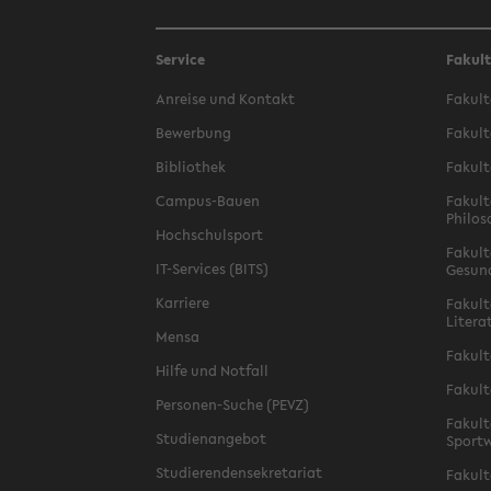
Service
Fakul
Anreise und Kontakt
Fakult
Bewerbung
Fakult
Bibliothek
Fakult
Campus-Bauen
Fakult
Philos
Hochschulsport
Fakult
IT-Services (BITS)
Gesun
Karriere
Fakult
Litera
Mensa
Fakult
Hilfe und Notfall
Fakult
Personen-Suche (PEVZ)
Fakult
Studienangebot
Sportw
Studierendensekretariat
Fakult