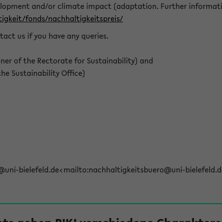
elopment and/or climate impact (adaptation. Further informat
igkeit/fonds/nachhaltigkeitspreis/
tact us if you have any queries.
r of the Rectorate for Sustainability) and
e Sustainability Office)
@uni-bielefeld.de<mailto:nachhaltigkeitsbuero@uni-bielefeld.