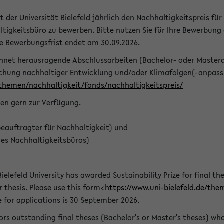
t der Universität Bielefeld jährlich den Nachhaltigkeitspreis für
tigkeitsbüro zu bewerben. Bitte nutzen Sie für Ihre Bewerbung
ie Bewerbungsfrist endet am 30.09.2026.
chnet herausragende Abschlussarbeiten (Bachelor- oder Master
schung nachhaltiger Entwicklung und/oder Klimafolgen(-anpassu
/themen/nachhaltigkeit/fonds/nachhaltigkeitspreis/
nen gern zur Verfügung.
eauftragter für Nachhaltigkeit) und
des Nachhaltigkeitsbüros)
ielefeld University has awarded Sustainability Prize for final the
r thesis. Please use this form<
https://www.uni-bielefeld.de/the
e for applications is 30 September 2026.
rs outstanding final theses (Bachelor's or Master's theses) whos