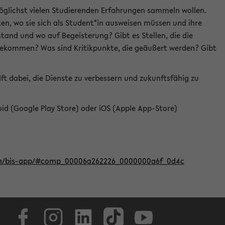
öglichst vielen Studierenden Erfahrungen sammeln wollen.
en, wo sie sich als Student*in ausweisen müssen und ihre
tand und wo auf Begeisterung? Gibt es Stellen, die die
u bekommen? Was sind Kritikpunkte, die geäußert werden? Gibt
ft dabei, die Dienste zu verbessern und zukunftsfähig zu
roid (Google Play Store) oder iOS (Apple App-Store)
iten/bis-app/#comp_00006a262226_0000000a6f_0d4c
Facebook
Instagram
LinkedIn
TikTok
Youtube