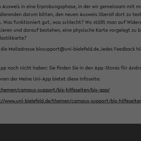
n Ausweis in eine Erprobungsphase, in der wir gemeinsam mit m
dierenden darum bitten, den neuen Ausweis überall dort zu test
n. Was funktioniert gut, was schlecht? Wo stößt man auf Widers
ptieren und darauf bestehen, eine physische Karte vorgelegt z
Plastikkarte?
die Mailadresse bissupport@uni-bielefeld.de.Jedes Feedback hil
-App noch nicht haben: Sie finden Sie in den App-Stores für And
nen der Meine Uni-App bietet diese Infoseite:
/themen/campus-support/bis-hilfeseiten/bis-app/
s://www.uni-bielefeld.de/themen/campus-support/bis-hilfese