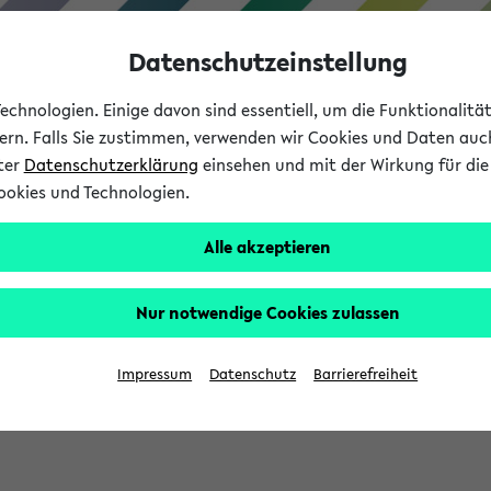
Datenschutzeinstellung
chnologien. Einige davon sind essentiell, um die Funktionalit
sern. Falls Sie zustimmen, verwenden wir Cookies und Daten auc
nter
Datenschutzerklärung
einsehen und mit der Wirkung für die 
ookies und Technologien.
Studium
Lehre
International
Alle akzeptieren
Nur notwendige Cookies zulassen
eis 2026: Bewerbungsphase gestartet (
Impressum
Datenschutz
Barrierefreiheit
chhaltigkeitsbuero@uni-bielefeld.de an den Verteiler 'Alle Studie