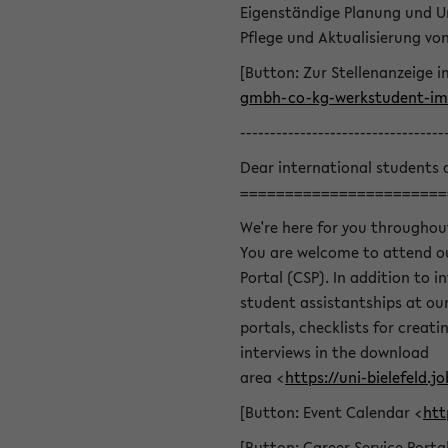
Eigenständige Planung und U
Pflege und Aktualisierung v
[Button: Zur Stellenanzeige i
gmbh-co-kg-werkstudent-im-
----------------------------------
Dear international students 
=======================
We're here for you throughou
You are welcome to attend ou
Portal (CSP). In addition to i
student assistantships at our 
portals, checklists for creat
interviews in the download
area <
https://uni-bielefeld
[Button: Event Calendar <
htt
[Button: Career Service Porta