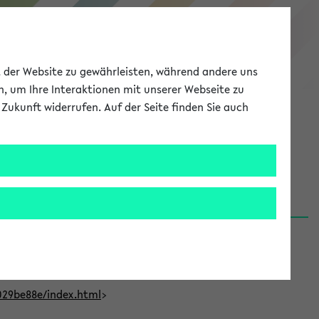
eKVV
ät der Website zu gewährleisten, während andere uns
h, um Ihre Interaktionen mit unserer Webseite zu
Zukunft widerrufen. Auf der Seite finden Sie auch
Meine Uni
EN
ANMELDEN
t Bielefeld (31.07.26)
029be88e/index.html
>