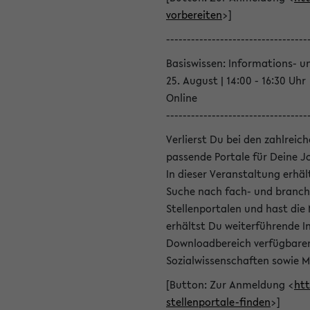
vorbereiten
>]
----------------------------------
Basiswissen: Informations- u
25. August | 14:00 - 16:30 Uhr
Online
----------------------------------
Verlierst Du bei den zahlreic
passende Portale für Deine 
In dieser Veranstaltung erhä
Suche nach fach- und branch
Stellenportalen und hast die
erhältst Du weiterführende 
Downloadbereich verfügbaren 
Sozialwissenschaften sowie M
[Button: Zur Anmeldung <
htt
stellenportale-finden
>]