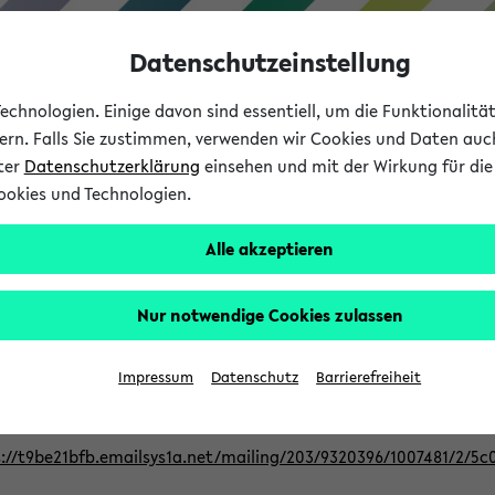
Datenschutzeinstellung
chnologien. Einige davon sind essentiell, um die Funktionalit
sern. Falls Sie zustimmen, verwenden wir Cookies und Daten auc
nter
Datenschutzerklärung
einsehen und mit der Wirkung für die 
ookies und Technologien.
Studium
Lehre
International
Alle akzeptieren
Nur notwendige Cookies zulassen
ur Berufsorientierung an der Universitä
Impressum
Datenschutz
Barrierefreiheit
eer@uni-bielefeld.de an den Verteiler 'Alle Studierenden':
://t9be21bfb.emailsys1a.net/mailing/203/9320396/1007481/2/5c