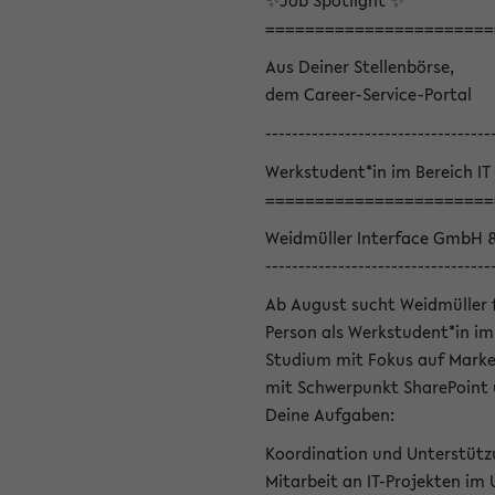
✨Job Spotlight ✨
=======================
Aus Deiner Stellenbörse,
dem Career-Service-Portal
----------------------------------
Werkstudent*in im Bereich IT
=======================
Weidmüller Interface GmbH 
----------------------------------
Ab August sucht Weidmüller 
Person als Werkstudent*in im 
Studium mit Fokus auf Marke
mit Schwerpunkt SharePoint 
Deine Aufgaben:
Koordination und Unterstütz
Mitarbeit an IT-Projekten im 