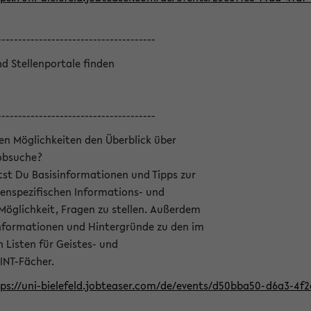
--------------------------------------
nd Stellenportale finden
--------------------------------------
hen Möglichkeiten den Überblick über
Jobsuche?
ltst Du Basisinformationen und Tipps zur
enspezifischen Informations- und
 Möglichkeit, Fragen zu stellen. Außerdem
Informationen und Hintergründe zu den im
Listen für Geistes- und
INT-Fächer.
ps://uni-bielefeld.jobteaser.com/de/events/d50bba50-d6a3-4f