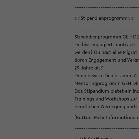
----------------------------------
👉Stipendienprogramm👈
=======================
Stipendienprogramm GEH DE
Du bist engagiert, motiviert u
werden? Du hast eine Migrati
durch Engagement und Verant
29 Jahre alt?
Dann bewirb Dich bis zum 31.
Mentoringprogramm GEH DEIN
Das Stipendium bietet ein in
Trainings und Workshops zur
beruflichen Werdegang und is
[Button: Mehr Informationen
----------------------------------