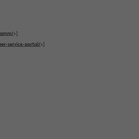
gramm/
>]
eer-service-portal/
>]