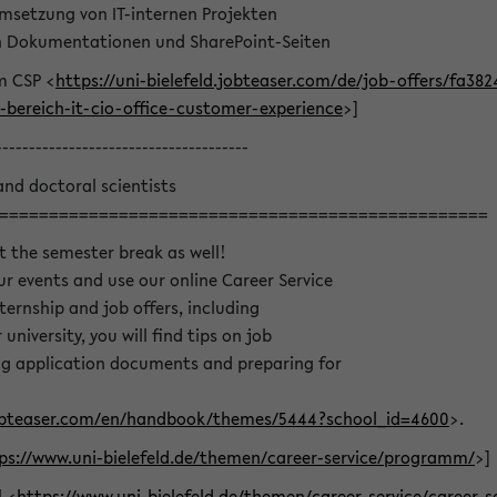
msetzung von IT-internen Projekten
on Dokumentationen und SharePoint-Seiten
m CSP <
https://uni-bielefeld.jobteaser.com/de/job-offers/fa3
bereich-it-cio-office-customer-experience
>]
--------------------------------------
and doctoral scientists
=================================================
t the semester break as well!
r events and use our online Career Service
nternship and job offers, including
university, you will find tips on job
ing application documents and preparing for
.jobteaser.com/en/handbook/themes/5444?school_id=4600
>.
ps://www.uni-bielefeld.de/themen/career-service/programm/
>]
l <
https://www.uni-bielefeld.de/themen/career-service/career-s