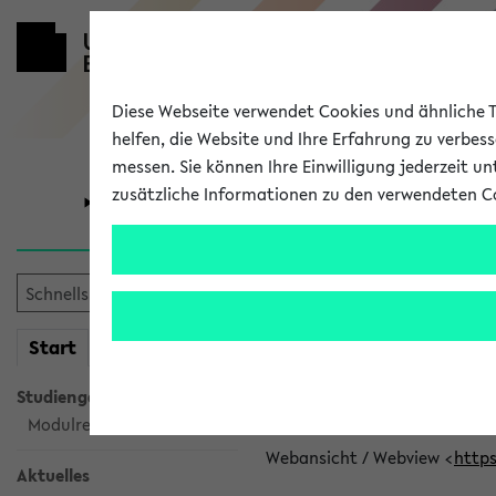
Diese Webseite verwendet Cookies und ähnliche Te
helfen, die Website und Ihre Erfahrung zu verbes
messen. Sie können Ihre Einwilligung jederzeit u
zusätzliche Informationen zu den verwendeten C
Universität
Forschung
eKVV News
mein
Start
eKVV
👉 Neue Angebote z
Studiengangsauswahl
Per E-Mail eingestellt von car
Modulrecherche
Webansicht / Webview <
https
Aktuelles