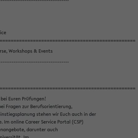
--------------------------------------
ice
=================================================
örse, Workshops & Events
--------------------------------------
=================================================
 bei Euren Prüfungen!
bei Fragen zur Berufsorientierung,
nstiegsplanung stehen wir Euch auch in der
e. Im online Career Service Portal (CSP)
llenangebote, darunter auch
niversität. Im