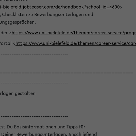
ni-bielefeld.jobteaser.com/de/handbook?school_id=4600
>
he, Checklisten zu Bewerbungsunterlagen und
lungsgesprächen.
nder <
https://www.uni-bielefeld.de/themen/career-service/pro
Portal <
https://www.uni-bielefeld.de/themen/career-service/car
--------------------------------------
=================================================
--------------------------------------
rlagen gestalten
--------------------------------------
ltst Du Basisinformationen und Tipps für
 Deiner Bewerbungsunterlagen. Anschließend