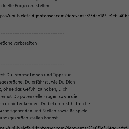
iduelle Fragen zu stellen.
ps://uni-bielefeld.jobteaser.com/de/events/33dcb183-e1cb-40
--------------------------------------
präche vorbereiten
--------------------------------------
ltst Du Informationen und Tipps zur
sgespräche. Du erfährst, wie Du Dich
, ohne das Gefühl zu haben, Dich
ernst Du potenzielle Fragen sowie die
en dahinter kennen. Du bekommst hilfreiche
 Arbeitgebenden und Stellen sowie Beispiele
lungsgespräch stellen kannst.
ps://uni-bielefeld.jobteaser.com/de/events/25e0f1e3-14aa-4fa