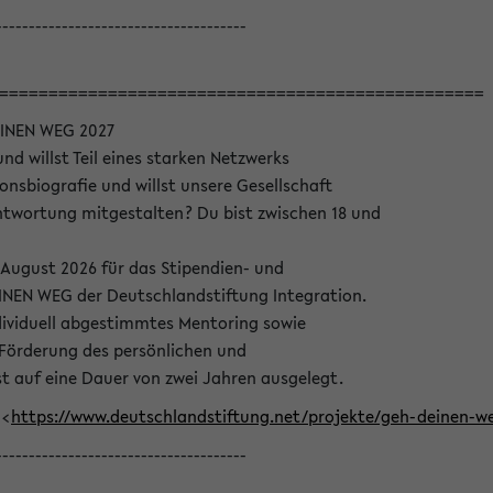
--------------------------------------
=================================================
INEN WEG 2027
nd willst Teil eines starken Netzwerks
onsbiografie und willst unsere Gesellschaft
wortung mitgestalten? Du bist zwischen 18 und
 August 2026 für das Stipendien- und
EN WEG der Deutschlandstiftung Integration.
dividuell abgestimmtes Mentoring sowie
 Förderung des persönlichen und
t auf eine Dauer von zwei Jahren ausgelegt.
 <
https://www.deutschlandstiftung.net/projekte/geh-deinen
--------------------------------------