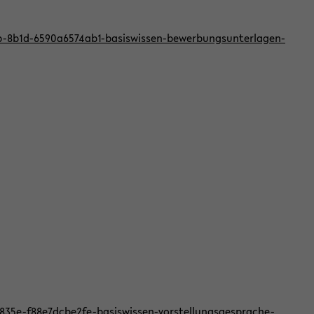
bb-8b1d-6590a6574ab1-basiswissen-bewerbungsunterlagen-
f-835e-f88e7dcbe2fe-basiswissen-vorstellungsgesprache-