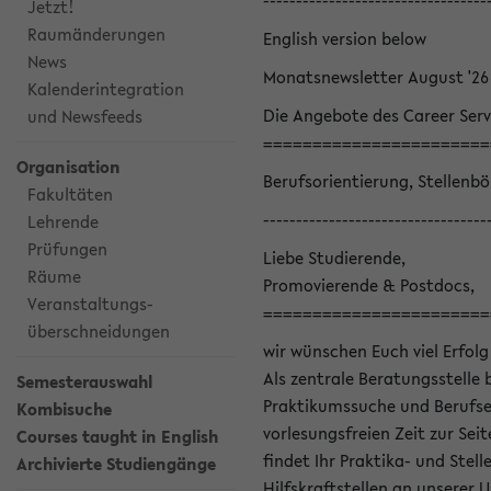
----------------------------------
Jetzt!
Raumänderungen
English version below
News
Monatsnewsletter August '26
Kalenderintegration
Die Angebote des Career Serv
und Newsfeeds
=======================
Organisation
Berufsorientierung, Stellenb
Fakultäten
----------------------------------
Lehrende
Prüfungen
Liebe Studierende,
Räume
Promovierende & Postdocs,
Veranstaltungs-
=======================
überschneidungen
wir wünschen Euch viel Erfolg
Als zentrale Beratungsstelle 
Semesterauswahl
Praktikumssuche und Berufsei
Kombisuche
vorlesungsfreien Zeit zur Seit
Courses taught in English
findet Ihr Praktika- und Ste
Archivierte Studiengänge
Hilfskraftstellen an unserer U