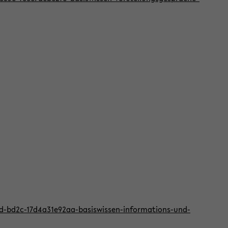
2d-bd2c-17d4a31e92aa-basiswissen-informations-und-