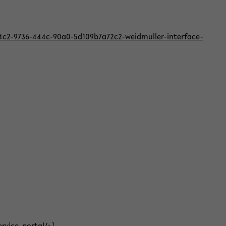
824c2-9736-444c-90a0-5d109b7a72c2-weidmuller-interface-
ervice-portal/
>]