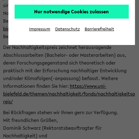
sind herzlich eingeladen sich mit Ihrer Abschlussarbeit beim
Nur notwendige Cookies zulassen
Nachhaltigkeitsbüro zu bewerben. Bitte nutzen Sie für Ihre
Bewerbung dieses Formular<
https://formulare.uni-
bielefeld.de/frontend-server/form/provide/913/
>. Die
Impressum
Datenschutz
Barrierefreiheit
Bewerbungsfrist endet am 30.09.2026.
Der Nachhaltigkeitspreis zeichnet herausragende
Abschlussarbeiten (Bachelor- oder Masterarbeiten) aus,
deren Forschungsgegenstand sich theoretisch oder
praktisch mit der Erforschung nachhaltiger Entwicklung
und/oder Klimafolgen(-anpassung) befasst. Weitere
Informationen finden Sie hier:
https://www.uni-
bielefeld.de/themen/nachhaltigkeit/fonds/nachhaltigkeitsp
reis/
Bei Rückfragen stehen wir Ihnen gern zur Verfügung.
Mit freundlichen Grüßen,
Dominik Schwarz (Rektoratsbeauftragter für
Nachhaltigkeit) und