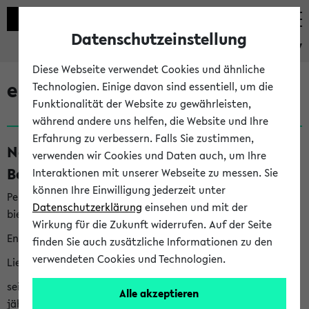
Datenschutzeinstellung
eKVV
Diese Webseite verwendet Cookies und ähnliche
eKVV News
Technologien. Einige davon sind essentiell, um die
Funktionalität der Website zu gewährleisten,
während andere uns helfen, die Website und Ihre
Erfahrung zu verbessern. Falls Sie zustimmen,
Nachhaltigkeitspreis 2026:
verwenden wir Cookies und Daten auch, um Ihre
Bewerbungsphase gestartet (06.08.26)
Interaktionen mit unserer Webseite zu messen. Sie
können Ihre Einwilligung jederzeit unter
Per E-Mail eingestellt von nachhaltigkeitsbuero@uni-
Datenschutzerklärung
einsehen und mit der
bielefeld.de an den Verteiler 'Alle Studierenden':
Wirkung für die Zukunft widerrufen. Auf der Seite
English version below
finden Sie auch zusätzliche Informationen zu den
verwendeten Cookies und Technologien.
Liebe Studierende,
seit 2023 verleiht das Rektorat der Universität Bielefeld
Alle akzeptieren
jährlich den Nachhaltigkeitspreis für Abschlussarbeiten. Sie