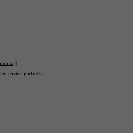
gramm/
>]
eer-service-portal/
>]