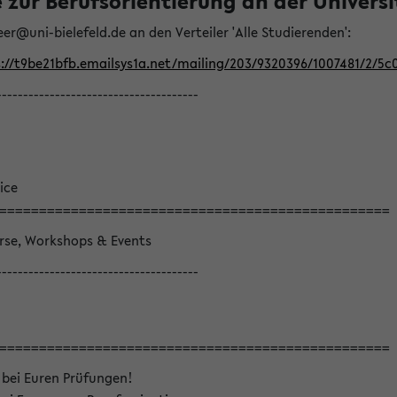
ur Berufsorientierung an der Universitä
eer@uni-bielefeld.de an den Verteiler 'Alle Studierenden':
://t9be21bfb.emailsys1a.net/mailing/203/9320396/1007481/2/5c
--------------------------------------
ice
=================================================
örse, Workshops & Events
--------------------------------------
=================================================
 bei Euren Prüfungen!