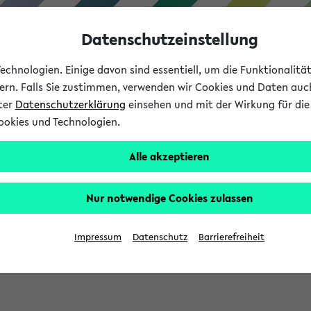
Datenschutzeinstellung
chnologien. Einige davon sind essentiell, um die Funktionalit
sern. Falls Sie zustimmen, verwenden wir Cookies und Daten auc
nter
Datenschutzerklärung
einsehen und mit der Wirkung für die 
ookies und Technologien.
Studium
Lehre
International
Alle akzeptieren
Nur notwendige Cookies zulassen
eis 2026: Bewerbungsphase gestartet (
Impressum
Datenschutz
Barrierefreiheit
chhaltigkeitsbuero@uni-bielefeld.de an den Verteiler 'Alle Studie