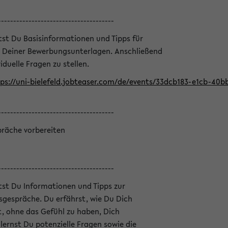
--------------------------------------
ltst Du Basisinformationen und Tipps für
 Deiner Bewerbungsunterlagen. Anschließend
iduelle Fragen zu stellen.
ps://uni-bielefeld.jobteaser.com/de/events/33dcb183-e1cb-40
--------------------------------------
präche vorbereiten
--------------------------------------
ltst Du Informationen und Tipps zur
sgespräche. Du erfährst, wie Du Dich
, ohne das Gefühl zu haben, Dich
ernst Du potenzielle Fragen sowie die