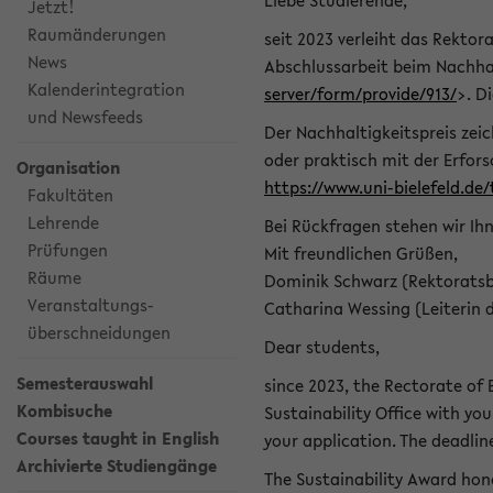
Liebe Studierende,
Jetzt!
Raumänderungen
seit 2023 verleiht das Rektora
News
Abschlussarbeit beim Nachhal
Kalenderintegration
server/form/provide/913/
>. D
und Newsfeeds
Der Nachhaltigkeitspreis zei
oder praktisch mit der Erfor
Organisation
https://www.uni-bielefeld.de
Fakultäten
Lehrende
Bei Rückfragen stehen wir Ih
Prüfungen
Mit freundlichen Grüßen,
Räume
Dominik Schwarz (Rektoratsb
Veranstaltungs-
Catharina Wessing (Leiterin 
überschneidungen
Dear students,
Semesterauswahl
since 2023, the Rectorate of B
Kombisuche
Sustainability Office with you
Courses taught in English
your application. The deadlin
Archivierte Studiengänge
The Sustainability Award hono