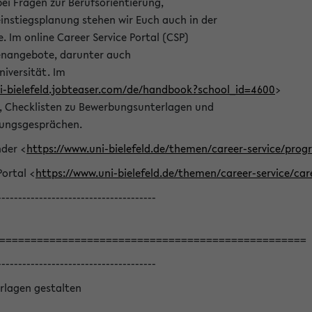
bei Fragen zur Berufsorientierung,
nstiegsplanung stehen wir Euch auch in der
e. Im online Career Service Portal (CSP)
llenangebote, darunter auch
niversität. Im
ni-bielefeld.jobteaser.com/de/handbook?school_id=4600
>
he, Checklisten zu Bewerbungsunterlagen und
lungsgesprächen.
nder <
https://www.uni-bielefeld.de/themen/career-service/pro
Portal <
https://www.uni-bielefeld.de/themen/career-service/car
--------------------------------------
=================================================
--------------------------------------
rlagen gestalten