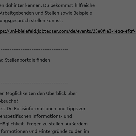
en dahinter kennen. Du bekommst hilfreiche
 Arbeitgebenden und Stellen sowie Beispiele
lungsgespräch stellen kannst.
ps://uni-bielefeld.jobteaser.com/de/events/25e0f1e3-14aa-4fa
--------------------------------------
nd Stellenportale finden
--------------------------------------
hen Möglichkeiten den Überblick über
Jobsuche?
ltst Du Basisinformationen und Tipps zur
enspezifischen Informations- und
 Möglichkeit, Fragen zu stellen. Außerdem
Informationen und Hintergründe zu den im