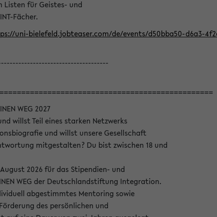
Listen für Geistes- und
INT-Fächer.
ps://uni-bielefeld.jobteaser.com/de/events/d50bba50-d6a3-4f
--------------------------------------
=================================================
INEN WEG 2027
nd willst Teil eines starken Netzwerks
onsbiografie und willst unsere Gesellschaft
wortung mitgestalten? Du bist zwischen 18 und
 August 2026 für das Stipendien- und
EN WEG der Deutschlandstiftung Integration.
dividuell abgestimmtes Mentoring sowie
 Förderung des persönlichen und