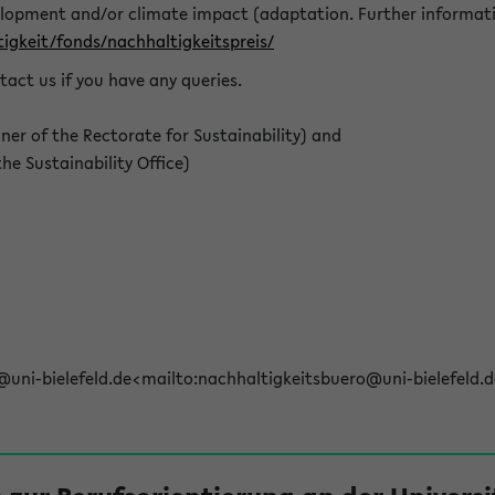
elopment and/or climate impact (adaptation. Further informat
igkeit/fonds/nachhaltigkeitspreis/
tact us if you have any queries.
r of the Rectorate for Sustainability) and
e Sustainability Office)
@uni-bielefeld.de<mailto:nachhaltigkeitsbuero@uni-bielefeld.