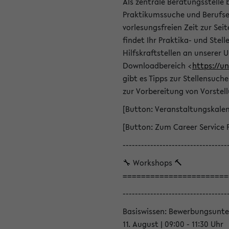
Als zentrale Beratungsstelle 
Praktikumssuche und Berufsei
vorlesungsfreien Zeit zur Seit
findet Ihr Praktika- und Ste
Hilfskraftstellen an unserer U
Downloadbereich <
https://u
gibt es Tipps zur Stellensuc
zur Vorbereitung von Vorstel
[Button: Veranstaltungskale
[Button: Zum Career Service 
----------------------------------
🔧 Workshops 🔨
=======================
----------------------------------
Basiswissen: Bewerbungsunte
11. August | 09:00 - 11:30 Uhr