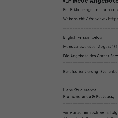
👉 Neue Angebote z
Per E-Mail eingestellt von car
Webansicht / Webview <
https
----------------------------------
English version below
Monatsnewsletter August '26
Die Angebote des Career Serv
=======================
Berufsorientierung, Stellenb
----------------------------------
Liebe Studierende,
Promovierende & Postdocs,
=======================
wir wünschen Euch viel Erfolg