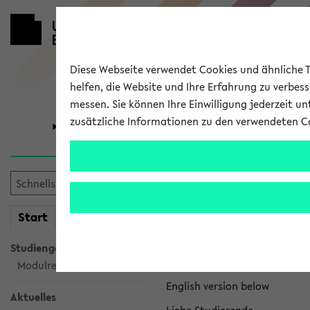
Diese Webseite verwendet Cookies und ähnliche Te
helfen, die Website und Ihre Erfahrung zu verbes
messen. Sie können Ihre Einwilligung jederzeit u
zusätzliche Informationen zu den verwendeten C
Universität
Forschung
eKVV News
mein
Start
eKVV
Nachhaltigkeitspr
Studiengangsauswahl
Per E-Mail eingestellt von na
Modulrecherche
English version below
Aktuelles