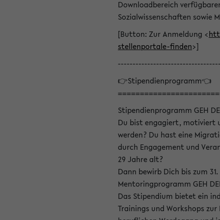
Downloadbereich verfügbaren 
Sozialwissenschaften sowie M
[Button: Zur Anmeldung <
htt
stellenportale-finden
>]
----------------------------------
👉Stipendienprogramm👈
=======================
Stipendienprogramm GEH DE
Du bist engagiert, motiviert u
werden? Du hast eine Migrati
durch Engagement und Verant
29 Jahre alt?
Dann bewirb Dich bis zum 31.
Mentoringprogramm GEH DEIN
Das Stipendium bietet ein in
Trainings und Workshops zur