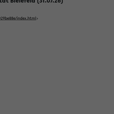
t Bielefeld (31.07.26)
029be88e/index.html
>