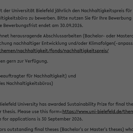
t der Universität Bielefeld jährlich den Nachhaltigkeitspreis für
tigkeitsbüro zu bewerben. Bitte nutzen Sie für Ihre Bewerbung
ie Bewerbungsfrist endet am 30.09.2026.
chnet herausragende Abschlussarbeiten (Bachelor- oder Master
schung nachhaltiger Entwicklung und/oder Klimafolgen(-anpassu
/themen/nachhaltigkeit/fonds/nachhaltigkeitspreis/
nen gern zur Verfügung.
eauftragter für Nachhaltigkeit) und
des Nachhaltigkeitsbüros)
ielefeld University has awarded Sustainability Prize for final the
r thesis. Please use this form<
https://www.uni-bielefeld.de/the
e for applications is 30 September 2026.
rs outstanding final theses (Bachelor's or Master's theses) whos