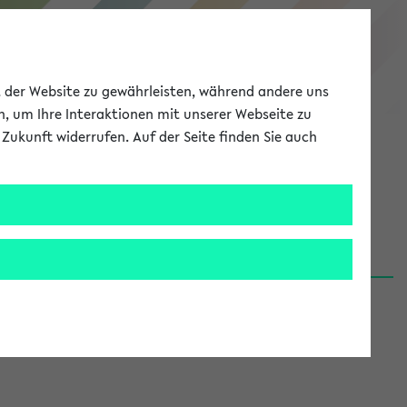
eKVV
ät der Website zu gewährleisten, während andere uns
h, um Ihre Interaktionen mit unserer Webseite zu
Zukunft widerrufen. Auf der Seite finden Sie auch
Meine Uni
EN
ANMELDEN
06.08.26)
renden':