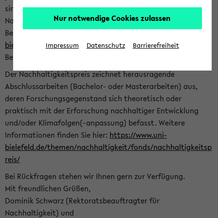
sind herzlich eingeladen sich mit Ihrer Abschlussarbeit beim
Nur notwendige Cookies zulassen
Nachhaltigkeitsbüro zu bewerben. Bitte nutzen Sie für Ihre
Bewerbung dieses Formular<
https://formulare.uni-
bielefeld.de/frontend-server/form/provide/913/
>. Die
Impressum
Datenschutz
Barrierefreiheit
Bewerbungsfrist endet am 30.09.2026.
Der Nachhaltigkeitspreis zeichnet herausragende
Abschlussarbeiten (Bachelor- oder Masterarbeiten) aus,
deren Forschungsgegenstand sich theoretisch oder
praktisch mit der Erforschung nachhaltiger Entwicklung
und/oder Klimafolgen(-anpassung) befasst. Weitere
Informationen finden Sie hier:
https://www.uni-
bielefeld.de/themen/nachhaltigkeit/fonds/nachhaltigkeitsp
reis/
Bei Rückfragen stehen wir Ihnen gern zur Verfügung.
Mit freundlichen Grüßen,
Dominik Schwarz (Rektoratsbeauftragter für
Nachhaltigkeit) und