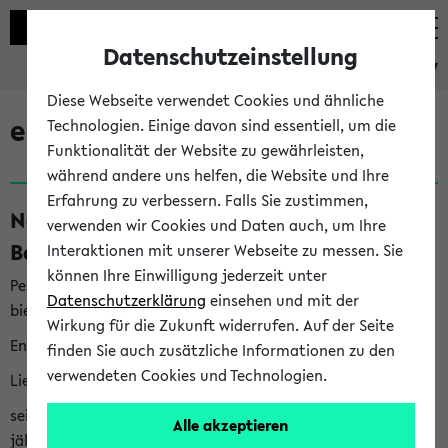
Datenschutzeinstellung
eKVV
Diese Webseite verwendet Cookies und ähnliche
eKVV News
Technologien. Einige davon sind essentiell, um die
Funktionalität der Website zu gewährleisten,
während andere uns helfen, die Website und Ihre
Erfahrung zu verbessern. Falls Sie zustimmen,
Nachhaltigkeitspreis 2026:
verwenden wir Cookies und Daten auch, um Ihre
Bewerbungsphase gestartet (06.08.26)
Interaktionen mit unserer Webseite zu messen. Sie
können Ihre Einwilligung jederzeit unter
Per E-Mail eingestellt von nachhaltigkeitsbuero@uni-
Datenschutzerklärung
einsehen und mit der
bielefeld.de an den Verteiler 'Alle Studierenden':
Wirkung für die Zukunft widerrufen. Auf der Seite
English version below
finden Sie auch zusätzliche Informationen zu den
verwendeten Cookies und Technologien.
Liebe Studierende,
seit 2023 verleiht das Rektorat der Universität Bielefeld
Alle akzeptieren
jährlich den Nachhaltigkeitspreis für Abschlussarbeiten. Sie