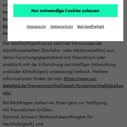
sind herzlich eingeladen sich mit Ihrer Abschlussarbeit beim
Nur notwendige Cookies zulassen
Nachhaltigkeitsbüro zu bewerben. Bitte nutzen Sie für Ihre
Bewerbung dieses Formular<
https://formulare.uni-
bielefeld.de/frontend-server/form/provide/913/
>. Die
Impressum
Datenschutz
Barrierefreiheit
Bewerbungsfrist endet am 30.09.2026.
Der Nachhaltigkeitspreis zeichnet herausragende
Abschlussarbeiten (Bachelor- oder Masterarbeiten) aus,
deren Forschungsgegenstand sich theoretisch oder
praktisch mit der Erforschung nachhaltiger Entwicklung
und/oder Klimafolgen(-anpassung) befasst. Weitere
Informationen finden Sie hier:
https://www.uni-
bielefeld.de/themen/nachhaltigkeit/fonds/nachhaltigkeitsp
reis/
Bei Rückfragen stehen wir Ihnen gern zur Verfügung.
Mit freundlichen Grüßen,
Dominik Schwarz (Rektoratsbeauftragter für
Nachhaltigkeit) und