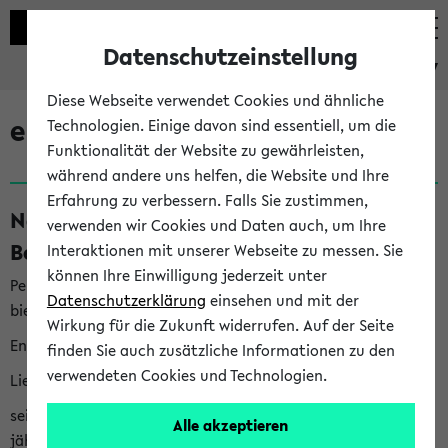
Datenschutzeinstellung
eKVV
Diese Webseite verwendet Cookies und ähnliche
eKVV News
Technologien. Einige davon sind essentiell, um die
Funktionalität der Website zu gewährleisten,
während andere uns helfen, die Website und Ihre
Erfahrung zu verbessern. Falls Sie zustimmen,
Nachhaltigkeitspreis 2026:
verwenden wir Cookies und Daten auch, um Ihre
Bewerbungsphase gestartet (06.08.26)
Interaktionen mit unserer Webseite zu messen. Sie
können Ihre Einwilligung jederzeit unter
Per E-Mail eingestellt von nachhaltigkeitsbuero@uni-
Datenschutzerklärung
einsehen und mit der
bielefeld.de an den Verteiler 'Alle Studierenden':
Wirkung für die Zukunft widerrufen. Auf der Seite
English version below
finden Sie auch zusätzliche Informationen zu den
verwendeten Cookies und Technologien.
Liebe Studierende,
seit 2023 verleiht das Rektorat der Universität Bielefeld
Alle akzeptieren
jährlich den Nachhaltigkeitspreis für Abschlussarbeiten. Sie