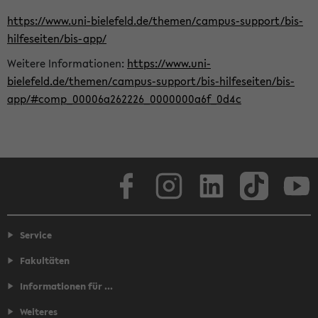
https://www.uni-bielefeld.de/themen/campus-support/bis-
hilfeseiten/bis-app/
Weitere Informationen:
https://www.uni-
bielefeld.de/themen/campus-support/bis-hilfeseiten/bis-
app/#comp_00006a262226_0000000a6f_0d4c
Facebook
Instagram
LinkedIn
TikTok
Youtube
Service
Fakultäten
Informationen für ...
Weiteres