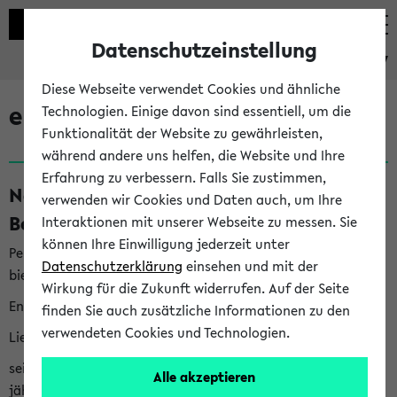
Datenschutzeinstellung
eKVV
Diese Webseite verwendet Cookies und ähnliche
eKVV News
Technologien. Einige davon sind essentiell, um die
Funktionalität der Website zu gewährleisten,
während andere uns helfen, die Website und Ihre
Erfahrung zu verbessern. Falls Sie zustimmen,
Nachhaltigkeitspreis 2026:
verwenden wir Cookies und Daten auch, um Ihre
Bewerbungsphase gestartet (06.08.26)
Interaktionen mit unserer Webseite zu messen. Sie
können Ihre Einwilligung jederzeit unter
Per E-Mail eingestellt von nachhaltigkeitsbuero@uni-
Datenschutzerklärung
einsehen und mit der
bielefeld.de an den Verteiler 'Alle Studierenden':
Wirkung für die Zukunft widerrufen. Auf der Seite
English version below
finden Sie auch zusätzliche Informationen zu den
verwendeten Cookies und Technologien.
Liebe Studierende,
seit 2023 verleiht das Rektorat der Universität Bielefeld
Alle akzeptieren
jährlich den Nachhaltigkeitspreis für Abschlussarbeiten. Sie