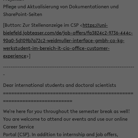
Pflege und Aktualisierung von Dokumentationen und
SharePoint-Seiten
[Button: Zur Stellenanzeige im CSP <
https://uni-
bielefeld.jobteaser.com/de/job-offers/fa3824c2-9736-444c-
90a0-5d109b7a72c2-weidmuller-interface-gmbh-co-kg-
werkstudent-im-bereich-it-cio-office-customer-
experience
>]
-----------------------------------------------------------------------
-
Dear international students and doctoral scientists
===============================================
=========================
We're here for you throughout the semester break as well!
You are welcome to attend our events and use our online
Career Service
Portal (CSP). In addition to internship and job offers,