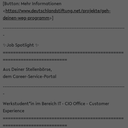
[Button: Mehr Informationen
<
https://www.deutschlandstiftung.net/projekte/geh-
deinen-weg-programm
>]
-----------------------------------------------------------------------
-
✨Job Spotlight ✨
===============================================
=========================
Aus Deiner Stellenbörse,
dem Career-Service-Portal
-----------------------------------------------------------------------
-
Werkstudent*in im Bereich IT - CIO Office - Customer
Experience
===============================================
=========================