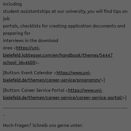
including
student assistantships at our university, you will find tips on
job
portals, checklists for creating application documents and
preparing for
interviews in the download
area <
https://uni-
bielefeld.jobteaser.com/en/handbook/themes/5444?
school_id=4600
>.
[Button: Event Calendar <
https://www.uni-
bielefeld.de/themen/career-service/programm/
>]
[Button: Career Service Portal <
https://www.uni-
bielefeld.de/themen/career-service/career-service-portal/
>]
-----------------------------------------------------------------------
-
Noch Fragen? Schreib uns gerne unter: