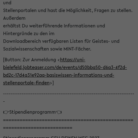
und
Stellenportalen und hast die Möglichkeit, Fragen zu stellen.
Außerdem
erhältst Du weiterführende Informationen und
Hintergründe zu den im
Downloadbereich verfügbaren Listen für Geistes- und
Sozialwissenschaften sowie MINT-Fächer.
[Button: Zur Anmeldung <
https://uni-
bielefeld.jobteaser.com/de/events/d50bba50-d6a3-4f2d-
bd2c-17d4a31e92aa-basiswissen-informations-und-
stellenportale-finden
>]
-----------------------------------------------------------------------
-
👉Stipendienprogramm👈
===============================================
=========================