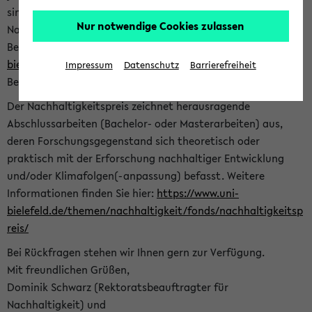
sind herzlich eingeladen sich mit Ihrer Abschlussarbeit beim
Nur notwendige Cookies zulassen
Nachhaltigkeitsbüro zu bewerben. Bitte nutzen Sie für Ihre
Bewerbung dieses Formular<
https://formulare.uni-
bielefeld.de/frontend-server/form/provide/913/
>. Die
Impressum
Datenschutz
Barrierefreiheit
Bewerbungsfrist endet am 30.09.2026.
Der Nachhaltigkeitspreis zeichnet herausragende
Abschlussarbeiten (Bachelor- oder Masterarbeiten) aus,
deren Forschungsgegenstand sich theoretisch oder
praktisch mit der Erforschung nachhaltiger Entwicklung
und/oder Klimafolgen(-anpassung) befasst. Weitere
Informationen finden Sie hier:
https://www.uni-
bielefeld.de/themen/nachhaltigkeit/fonds/nachhaltigkeitsp
reis/
Bei Rückfragen stehen wir Ihnen gern zur Verfügung.
Mit freundlichen Grüßen,
Dominik Schwarz (Rektoratsbeauftragter für
Nachhaltigkeit) und