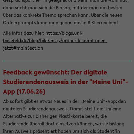
Gesprächspartner*in geeignet und wenn man die Wahl hat,
dann sucht man sich die Person, mit der man am besten
über das konkrete Thema sprechen kann. Über die neuen
Ordnerprompts kann man genau das in BIKI erreichen!
Alle Infos dazu hier:
https://blogs.uni-
bielefeld.de/blog/biki/entry/ordner-k-ouml-nnen-
jetzt#mainSection
Feedback gewünscht: Der digitale
Studierendenausweis in der "Meine Uni"-
App (17.06.26)
Ab sofort gibt es etwas Neues in der „Meine Uni“-App: den
digitalen Studierendenausweis. Damit stellt die Uni eine
Alternative zur bisherigen Plastikkarte bereit, die
Studierende überall dort einsetzen können, wo sie bislang
ihren Ausweis präsentiert haben um sich als Student*in