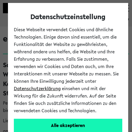
Datenschutzeinstellung
eKVV
Diese Webseite verwendet Cookies und ähnliche
eKVV News
Technologien. Einige davon sind essentiell, um die
Funktionalität der Website zu gewährleisten,
während andere uns helfen, die Website und Ihre
Erfahrung zu verbessern. Falls Sie zustimmen,
Save the Date: BI.teach am 25.11.2026:
verwenden wir Cookies und Daten auch, um Ihre
Was heißt Studieren heute?
Interaktionen mit unserer Webseite zu messen. Sie
können Ihre Einwilligung jederzeit unter
Kompetenzen für ein erfolgreiches
Datenschutzerklärung
einsehen und mit der
Studium (10.08.26)
Wirkung für die Zukunft widerrufen. Auf der Seite
Per E-Mail eingestellt von prorektorat.studium-lehre@uni-
finden Sie auch zusätzliche Informationen zu den
bielefeld.de an den Verteiler 'Alle Studierenden':
verwendeten Cookies und Technologien.
Liebe Studierende,
Alle akzeptieren
am Mittwoch, den 25. November 2026, findet der BI.teach