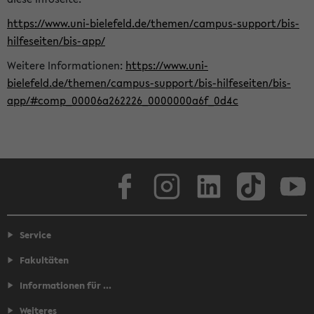
https://www.uni-bielefeld.de/themen/campus-support/bis-
hilfeseiten/bis-app/
Weitere Informationen:
https://www.uni-
bielefeld.de/themen/campus-support/bis-hilfeseiten/bis-
app/#comp_00006a262226_0000000a6f_0d4c
Facebook
Instagram
LinkedIn
TikTok
Youtube
Service
Fakultäten
Informationen für ...
Weiteres