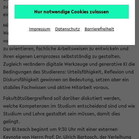
zum Thema: Was heißt Studieren heute? Kompetenzen für
Nur notwendige Cookies zulassen
ein erfolgreiches Studium statt.
Mit dem Beginn des Studiums stellen Sie als Studierende die
Impressum
Datenschutz
Barrierefreiheit
Weichen für einen erfolgreichen Karrierestart und stehen
vor der Aufgabe, sich in einem neuen und komplexen Umfeld
zu orientieren, fachliche Arbeitsweisen zu entwickeln und
ihren eigenen Lernprozess selbstständig zu gestalten.
Zugleich verändern digitale Werkzeuge und generative KI die
Bedingungen des Studierens: Urteilsfähigkeit, Reflexion und
Diskursfähigkeit gewinnen an Bedeutung, setzen aber ein
stabiles Fachwissen und aktive Mitarbeit voraus.
Fakultätsübergreifend soll darüber diskutiert werden,
welche Kompetenzen im Studium entscheidend sind und wie
Studium und Lehre gestaltet sein müssen, damit dies
gelingt.
Der BI.teach beginnt um 9:30 Uhr mit einer externen
Keynote von Herrn Prof. Dr. Ulrich Bartosch, der Verleihung