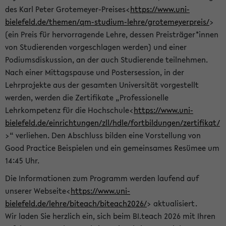
des Karl Peter Grotemeyer-Preises<
https://www.uni-
bielefeld.de/themen/qm-studium-lehre/grotemeyerpreis/
>
(ein Preis für hervorragende Lehre, dessen Preisträger*innen
von Studierenden vorgeschlagen werden) und einer
Podiumsdiskussion, an der auch Studierende teilnehmen.
Nach einer Mittagspause und Postersession, in der
Lehrprojekte aus der gesamten Universität vorgestellt
werden, werden die Zertifikate „Professionelle
Lehrkompetenz für die Hochschule<
https://www.uni-
bielefeld.de/einrichtungen/zll/hdle/fortbildungen/zertifikat/
>“ verliehen. Den Abschluss bilden eine Vorstellung von
Good Practice Beispielen und ein gemeinsames Resümee um
14:45 Uhr.
Die Informationen zum Programm werden laufend auf
unserer Webseite<
https://www.uni-
bielefeld.de/lehre/biteach/biteach2026/
> aktualisiert.
Wir laden Sie herzlich ein, sich beim BI.teach 2026 mit Ihren