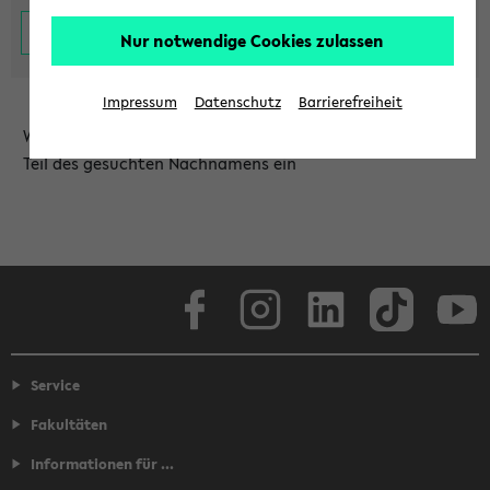
Nur notwendige Cookies zulassen
Impressum
Datenschutz
Barrierefreiheit
Wählen Sie die Einrichtung aus und/oder geben Sie einen
Teil des gesuchten Nachnamens ein
Facebook
Instagram
LinkedIn
TikTok
Youtube
Service
Fakultäten
Informationen für ...