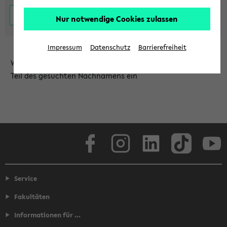
Nur notwendige Cookies zulassen
Impressum
Datenschutz
Barrierefreiheit
Wählen Sie die Einrichtung aus und/oder geben Sie einen
Teil des gesuchten Nachnamens ein
Facebook
Instagram
LinkedIn
TikTok
Youtube
Service
Fakultäten
Informationen für ...