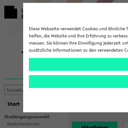
Diese Webseite verwendet Cookies und ähnliche Te
helfen, die Website und Ihre Erfahrung zu verbes
messen. Sie können Ihre Einwilligung jederzeit u
zusätzliche Informationen zu den verwendeten C
Universität
Forschung
Alle Lehrend
Einrichtung:
mein
Start
eKVV
Nachname:
Studiengangsauswahl
Modulrecherche