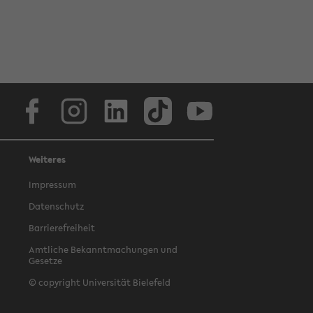
Facebook
Instagram
LinkedIn
TikTok
Youtube
Weiteres
Impressum
Datenschutz
Barrierefreiheit
Amtliche Bekanntmachungen und
Gesetze
© copyright Universität Bielefeld