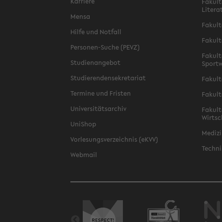
Karriere
Fakult
Litera
Mensa
Fakult
Hilfe und Notfall
Fakult
Personen-Suche (PEVZ)
Fakult
Studienangebot
Sportw
Studierendensekretariat
Fakult
Termine und Fristen
Fakult
Universitätsarchiv
Fakult
Wirtsc
UniShop
Medizi
Vorlesungsverzeichnis (eKVV)
Techni
Webmail