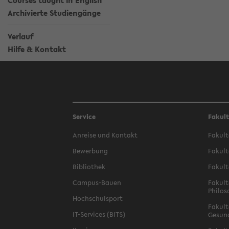
Courses taught in English
Archivierte Studiengänge
Verlauf
Hilfe & Kontakt
Service
Fakul
Anreise und Kontakt
Fakult
Bewerbung
Fakult
Bibliothek
Fakult
Campus-Bauen
Fakult
Philos
Hochschulsport
Fakult
IT-Services (BITS)
Gesun