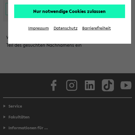
Nur notwendige Cookies zulassen
Impressum
Datenschutz
Barrierefreiheit
Wählen Sie die Einrichtung aus und/oder geben Sie einen
Teil des gesuchten Nachnamens ein
Facebook
Instagram
LinkedIn
TikTok
Youtube
Service
Fakultäten
Informationen für ...