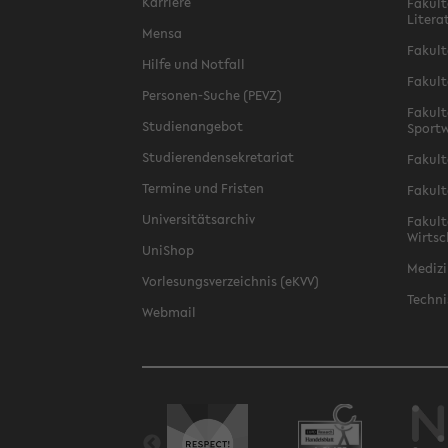
Karriere
Fakult
Litera
Mensa
Fakult
Hilfe und Notfall
Fakult
Personen-Suche (PEVZ)
Fakult
Studienangebot
Sportw
Studierendensekretariat
Fakult
Termine und Fristen
Fakult
Universitätsarchiv
Fakult
Wirtsc
UniShop
Medizi
Vorlesungsverzeichnis (eKVV)
Techni
Webmail