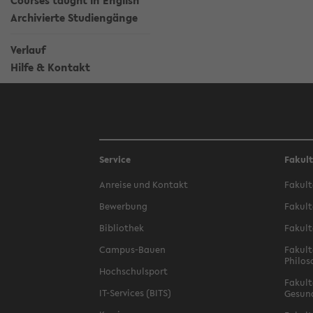
Courses taught in English
Archivierte Studiengänge
Verlauf
Hilfe & Kontakt
Service
Fakul
Anreise und Kontakt
Fakult
Bewerbung
Fakult
Bibliothek
Fakult
Campus-Bauen
Fakult
Philos
Hochschulsport
Fakult
IT-Services (BITS)
Gesun