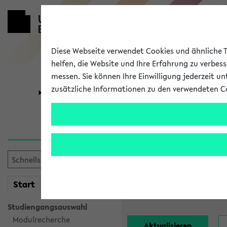
Diese Webseite verwendet Cookies und ähnliche Te
helfen, die Website und Ihre Erfahrung zu verbes
messen. Sie können Ihre Einwilligung jederzeit u
zusätzliche Informationen zu den verwendeten C
Universität
Forschung
Alle Lehrend
Einrichtung:
mein
Start
eKVV
Nachname:
Studiengangsauswahl
Modulrecherche