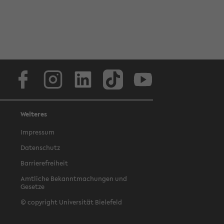
Facebook
Instagram
LinkedIn
TikTok
Youtube
Weiteres
Impressum
Datenschutz
Barrierefreiheit
Amtliche Bekanntmachungen und
Gesetze
© copyright Universität Bielefeld