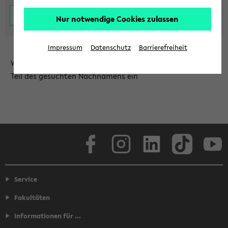
Nur notwendige Cookies zulassen
Impressum
Datenschutz
Barrierefreiheit
Wählen Sie die Einrichtung aus und/oder geben Sie einen
Teil des gesuchten Nachnamens ein
Facebook
Instagram
LinkedIn
TikTok
Youtube
Service
Fakultäten
Informationen für ...