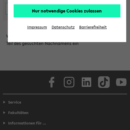
Nur notwendige Cookies zulassen
Impressum
Datenschutz
Barrierefreiheit
Wählen Sie die Einrichtung aus und/oder geben Sie einen
Teil des gesuchten Nachnamens ein
Facebook
Instagram
LinkedIn
TikTok
Youtube
Service
Fakultäten
Informationen für ...