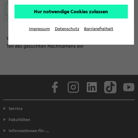
Nur notwendige Cookies zulassen
Impressum
Datenschutz
Barrierefreiheit
Wählen Sie die Einrichtung aus und/oder geben Sie einen
Teil des gesuchten Nachnamens ein
Facebook
Instagram
LinkedIn
TikTok
Youtube
Service
Fakultäten
Informationen für ...