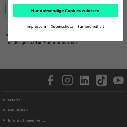
Nur notwendige Cookies zulassen
Impressum
Datenschutz
Barrierefreiheit
Wählen Sie die Einrichtung aus und/oder geben Sie einen
Teil des gesuchten Nachnamens ein
Facebook
Instagram
LinkedIn
TikTok
Youtube
Service
Fakultäten
Informationen für ...