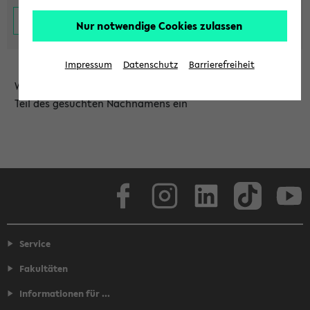
Nur notwendige Cookies zulassen
Impressum
Datenschutz
Barrierefreiheit
Wählen Sie die Einrichtung aus und/oder geben Sie einen
Teil des gesuchten Nachnamens ein
Facebook
Instagram
LinkedIn
TikTok
Youtube
Service
Fakultäten
Informationen für ...