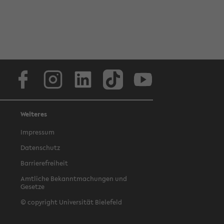
Facebook
Instagram
LinkedIn
TikTok
Youtube
Weiteres
Impressum
Datenschutz
Barrierefreiheit
Amtliche Bekanntmachungen und
Gesetze
© copyright Universität Bielefeld