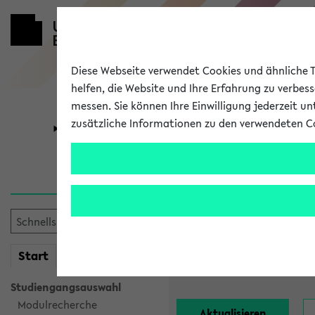
Diese Webseite verwendet Cookies und ähnliche Te
helfen, die Website und Ihre Erfahrung zu verbes
messen. Sie können Ihre Einwilligung jederzeit u
zusätzliche Informationen zu den verwendeten C
Universität
Forschung
Alle Lehrend
Einrichtung:
mein
Start
eKVV
Nachname:
Studiengangsauswahl
Modulrecherche