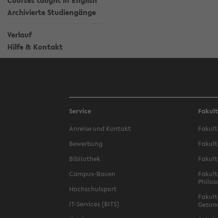
Courses taught in English
Archivierte Studiengänge
Verlauf
Hilfe & Kontakt
Service
Fakul
Anreise und Kontakt
Fakult
Bewerbung
Fakult
Bibliothek
Fakult
Campus-Bauen
Fakult
Philos
Hochschulsport
Fakult
IT-Services (BITS)
Gesun