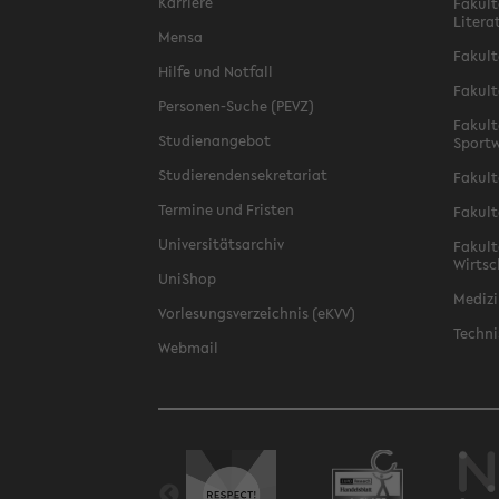
Karriere
Fakult
Litera
Mensa
Fakult
Hilfe und Notfall
Fakult
Personen-Suche (PEVZ)
Fakult
Studienangebot
Sportw
Studierendensekretariat
Fakult
Termine und Fristen
Fakult
Universitätsarchiv
Fakult
Wirtsc
UniShop
Medizi
Vorlesungsverzeichnis (eKVV)
Techni
Webmail