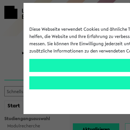
Diese Webseite verwendet Cookies und ähnliche Te
helfen, die Website und Ihre Erfahrung zu verbes
messen. Sie können Ihre Einwilligung jederzeit u
zusätzliche Informationen zu den verwendeten C
Universität
Forschung
Alle Lehrend
Einrichtung:
mein
Start
eKVV
Nachname:
Studiengangsauswahl
Modulrecherche