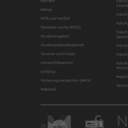
Karriere
Fakult
Litera
Mensa
Fakult
Hilfe und Notfall
Fakult
Personen-Suche (PEVZ)
Fakult
Studienangebot
Sportw
Studierendensekretariat
Fakult
Termine und Fristen
Fakult
Universitätsarchiv
Fakult
Wirtsc
UniShop
Medizi
Vorlesungsverzeichnis (eKVV)
Techni
Webmail