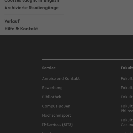
Courses taught in English
Archivierte Studiengänge
Verlauf
Hilfe & Kontakt
Service
Fakul
Anreise und Kontakt
Fakult
Bewerbung
Fakult
Bibliothek
Fakult
Campus-Bauen
Fakult
Philos
Hochschulsport
Fakult
IT-Services (BITS)
Gesun