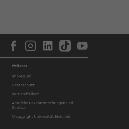
Facebook
Instagram
LinkedIn
TikTok
Youtube
Weiteres
Impressum
Datenschutz
Barrierefreiheit
Amtliche Bekanntmachungen und
Gesetze
© copyright Universität Bielefeld