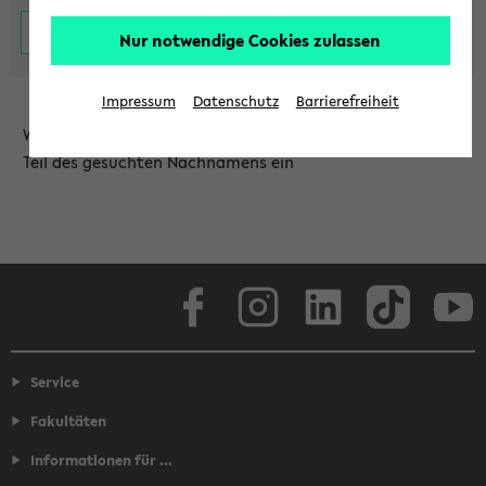
Nur notwendige Cookies zulassen
Impressum
Datenschutz
Barrierefreiheit
Wählen Sie die Einrichtung aus und/oder geben Sie einen
Teil des gesuchten Nachnamens ein
Facebook
Instagram
LinkedIn
TikTok
Youtube
Service
Fakultäten
Informationen für ...