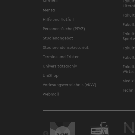
Karriere
Fakult
Litera
Mensa
Fakult
Hilfe und Notfall
Fakult
Personen-Suche (PEVZ)
Fakult
Studienangebot
Sportw
Studierendensekretariat
Fakult
Termine und Fristen
Fakult
Universitätsarchiv
Fakult
Wirtsc
UniShop
Medizi
Vorlesungsverzeichnis (eKVV)
Techni
Webmail