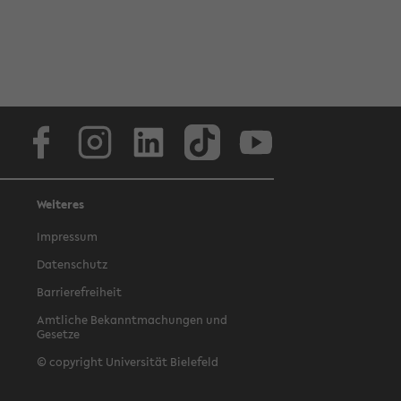
Facebook
Instagram
LinkedIn
TikTok
Youtube
Weiteres
Impressum
Datenschutz
Barrierefreiheit
Amtliche Bekanntmachungen und
Gesetze
© copyright Universität Bielefeld