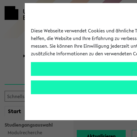
Diese Webseite verwendet Cookies und ähnliche Te
helfen, die Website und Ihre Erfahrung zu verbes
messen. Sie können Ihre Einwilligung jederzeit u
zusätzliche Informationen zu den verwendeten C
Universität
Forschung
Alle Lehrend
Einrichtung:
mein
Start
eKVV
Nachname:
Studiengangsauswahl
Modulrecherche