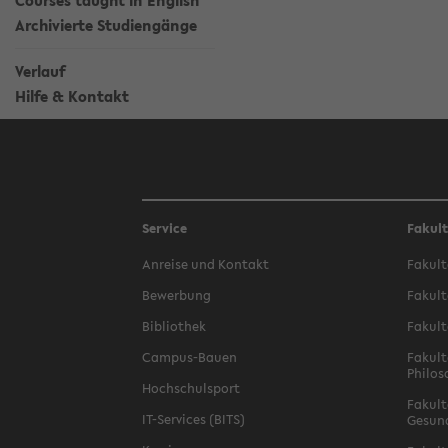
Courses taught in English
Archivierte Studiengänge
Verlauf
Hilfe & Kontakt
Service
Fakul
Anreise und Kontakt
Fakult
Bewerbung
Fakult
Bibliothek
Fakult
Campus-Bauen
Fakult
Philos
Hochschulsport
Fakult
IT-Services (BITS)
Gesun