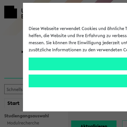
Diese Webseite verwendet Cookies und ähnliche Te
helfen, die Website und Ihre Erfahrung zu verbes
messen. Sie können Ihre Einwilligung jederzeit u
zusätzliche Informationen zu den verwendeten C
Universität
Forschung
Alle Lehrend
Einrichtung:
mein
Start
eKVV
Nachname:
Studiengangsauswahl
Modulrecherche