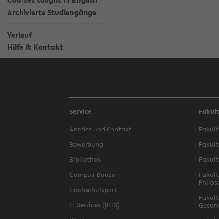
Courses taught in English
Archivierte Studiengänge
Verlauf
Hilfe & Kontakt
Service
Fakul
Anreise und Kontakt
Fakult
Bewerbung
Fakult
Bibliothek
Fakult
Campus-Bauen
Fakult
Philos
Hochschulsport
Fakult
IT-Services (BITS)
Gesun