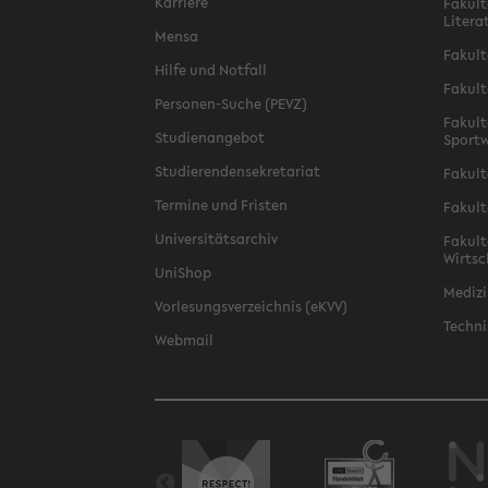
Karriere
Fakult
Litera
Mensa
Fakult
Hilfe und Notfall
Fakult
Personen-Suche (PEVZ)
Fakult
Studienangebot
Sportw
Studierendensekretariat
Fakult
Termine und Fristen
Fakult
Universitätsarchiv
Fakult
Wirtsc
UniShop
Medizi
Vorlesungsverzeichnis (eKVV)
Techni
Webmail