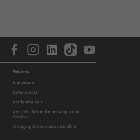
Facebook
Instagram
LinkedIn
TikTok
Youtube
Weiteres
Impressum
Datenschutz
Barrierefreiheit
Amtliche Bekanntmachungen und
Gesetze
© copyright Universität Bielefeld