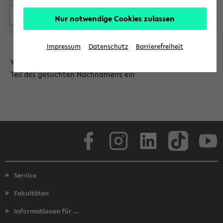
Nur notwendige Cookies zulassen
Impressum
Datenschutz
Barrierefreiheit
Wählen Sie die Einrichtung aus und/oder geben Sie einen
Teil des gesuchten Nachnamens ein
Facebook
Instagram
LinkedIn
TikTok
Youtube
Service
Fakultäten
Informationen für ...