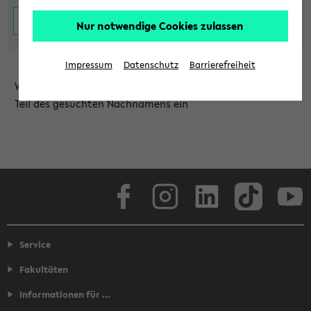
Nur notwendige Cookies zulassen
Impressum
Datenschutz
Barrierefreiheit
Wählen Sie die Einrichtung aus und/oder geben Sie einen
Teil des gesuchten Nachnamens ein
Facebook
Instagram
LinkedIn
TikTok
Youtube
Service
Fakultäten
Informationen für ...