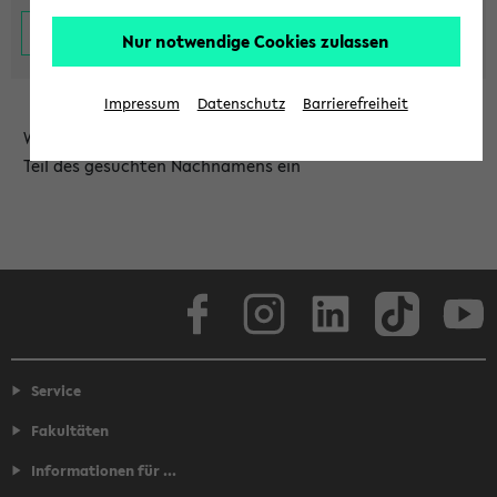
Nur notwendige Cookies zulassen
Impressum
Datenschutz
Barrierefreiheit
Wählen Sie die Einrichtung aus und/oder geben Sie einen
Teil des gesuchten Nachnamens ein
Facebook
Instagram
LinkedIn
TikTok
Youtube
Service
Fakultäten
Informationen für ...