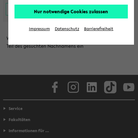
Nur notwendige Cookies zulassen
Impressum
Datenschutz
Barrierefreiheit
Wählen Sie die Einrichtung aus und/oder geben Sie einen
Teil des gesuchten Nachnamens ein
Facebook
Instagram
LinkedIn
TikTok
Youtube
Service
Fakultäten
Informationen für ...