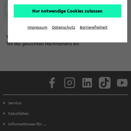
Nur notwendige Cookies zulassen
Impressum
Datenschutz
Barrierefreiheit
Wählen Sie die Einrichtung aus und/oder geben Sie einen
Teil des gesuchten Nachnamens ein
Facebook
Instagram
LinkedIn
TikTok
Youtube
Service
Fakultäten
Informationen für ...