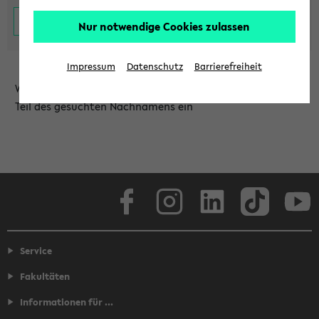
Nur notwendige Cookies zulassen
Impressum
Datenschutz
Barrierefreiheit
Wählen Sie die Einrichtung aus und/oder geben Sie einen
Teil des gesuchten Nachnamens ein
Facebook
Instagram
LinkedIn
TikTok
Youtube
Service
Fakultäten
Informationen für ...